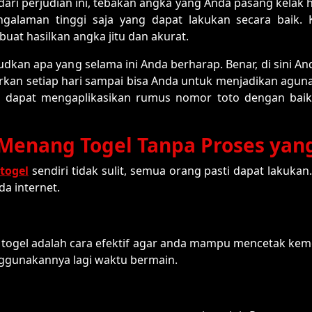
ari perjudian ini, tebakan angka yang Anda pasang kelak h
ngalaman tinggi saja yang dapat lakukan secara baik
at hasilkan angka jitu dan akurat.
dkan apa yang selama ini Anda berharap. Benar, di sini A
uarkan setiap hari sampai bisa Anda untuk menjadikan aguna
dapat mengaplikasikan rumus nomor toto dengan baik. K
Menang Togel Tanpa Proses yang
togel
sendiri tidak sulit, semua orang pasti dapat lakukan
a internet.
ogel adalah cara efektif agar anda mampu mencetak kemen
nggunakannya lagi waktu bermain.