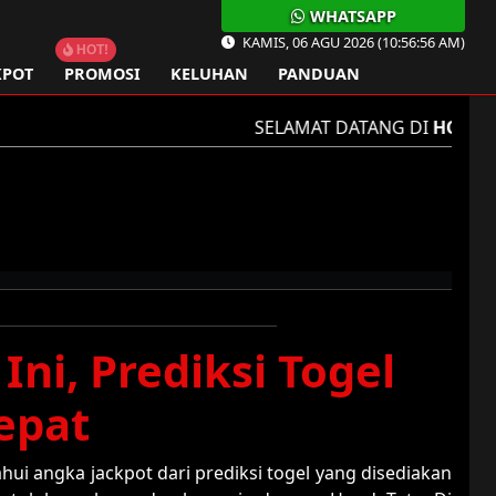
WHATSAPP
KAMIS, 06 AGU 2026 (
10:56:56 AM
)
KPOT
PROMOSI
KELUHAN
PANDUAN
SELAMAT DATANG DI
HONDAT
Ini, Prediksi Togel
epat
hui angka jackpot dari prediksi togel yang disediakan