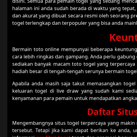
disini. Semua para pemain togel yang sedang menc
halaman ini anda sudah berada di waktu yang tepat, 
dan akurat yang dibuat secara resmi oleh seorang p
togel terlengkap dan terpopuler yang bisa anda maink
Keunt
Bermain toto online mempunyai beberapa keuntung
cara lebih ringkas dan gampang. Anda perlu gabung 
sediakan banyak macam toto togel yang terpercaya 
hadiah besar di tengah-tengah serunya bermain togel
Apabila anda masih saja takut memasangkan togel on
keluaran togel di live draw yang sudah kami sedi
kenyamanan para pemain untuk mendapatkan angka kel
Daftar Situ
Mengembangnya situs togel terpercaya yang makin r
tersebut. Tetapi jika kami dapat berikan ke anda, u