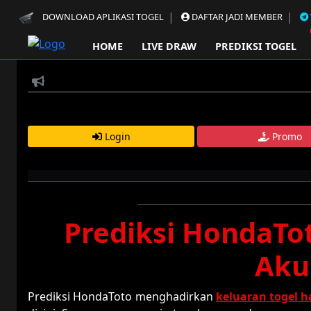
DOWNLOAD APLIKASI TOGEL
DAFTAR JADI MEMBER
HOME
LIVE DRAW
PREDIKSI TOGEL
Login
Promo
Prediksi HondaToto
Aku
Prediksi HondaToto menghadirkan
keluaran togel ha