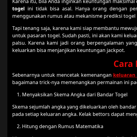
Karena itu, bila Anda inginkan keuntungan maksimal d
togel
ini tidak bisa asal. Hanya orang dengan pe
menggunakan rumus atau mekanisme prediksi togel bu
Tapi tenang saja, karena kami siap membantu mewuju
untuk pasaran togel. Sudah pasti, ini akan kami kel
palsu. Karena kami jadi orang berpengalaman yang 
keluarkan bisa menjanjikan keuntungan jackpot.
Cara 
Sebenarnya untuk mencetak kemenangan
keluaran 
bagaimana trick-nya memenangkan permainan ini pad
Menyaksikan Skema Angka dari Bandar Togel
Skema sejumlah angka yang dikeluarkan oleh bandar t
pada setiap keluaran angka. Kelak bettors dapat me
Hitung dengan Rumus Matematika