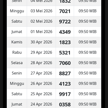
1832
Senin
04 Mei 2026
09:50 WIB
7021
Minggu
03 Mei 2026
09:50 WIB
9722
Sabtu
02 Mei 2026
09:50 WIB
4349
Jumat
01 Mei 2026
09:50 WIB
1823
Kamis
30 Apr 2026
09:50 WIB
5321
Rabu
29 Apr 2026
09:50 WIB
7060
Selasa
28 Apr 2026
09:50 WIB
8827
Senin
27 Apr 2026
09:50 WIB
4123
Minggu
26 Apr 2026
09:50 WIB
9917
Sabtu
25 Apr 2026
09:50 WIB
0358
Jumat
24 Apr 2026
09:50 WIB