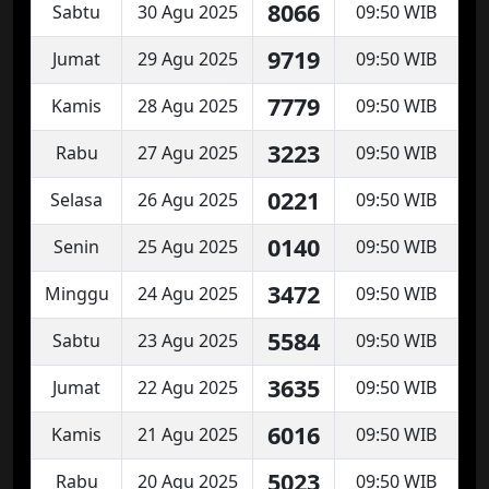
8066
Sabtu
30 Agu 2025
09:50 WIB
9719
Jumat
29 Agu 2025
09:50 WIB
7779
Kamis
28 Agu 2025
09:50 WIB
3223
Rabu
27 Agu 2025
09:50 WIB
0221
Selasa
26 Agu 2025
09:50 WIB
0140
Senin
25 Agu 2025
09:50 WIB
3472
Minggu
24 Agu 2025
09:50 WIB
5584
Sabtu
23 Agu 2025
09:50 WIB
3635
Jumat
22 Agu 2025
09:50 WIB
6016
Kamis
21 Agu 2025
09:50 WIB
5023
Rabu
20 Agu 2025
09:50 WIB