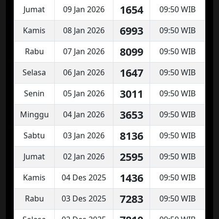
1654
Jumat
09 Jan 2026
09:50 WIB
6993
Kamis
08 Jan 2026
09:50 WIB
8099
Rabu
07 Jan 2026
09:50 WIB
1647
Selasa
06 Jan 2026
09:50 WIB
3011
Senin
05 Jan 2026
09:50 WIB
3653
Minggu
04 Jan 2026
09:50 WIB
8136
Sabtu
03 Jan 2026
09:50 WIB
2595
Jumat
02 Jan 2026
09:50 WIB
1436
Kamis
04 Des 2025
09:50 WIB
7283
Rabu
03 Des 2025
09:50 WIB