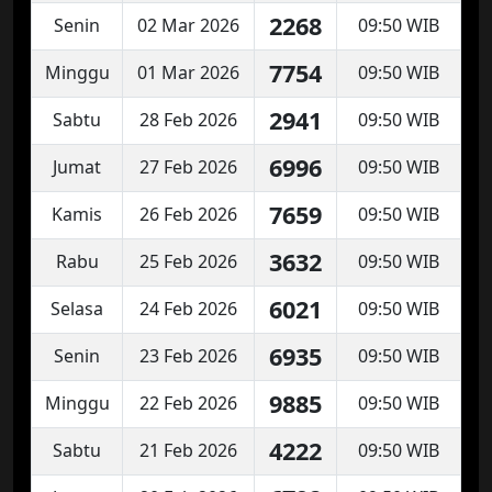
2268
Senin
02 Mar 2026
09:50 WIB
7754
Minggu
01 Mar 2026
09:50 WIB
2941
Sabtu
28 Feb 2026
09:50 WIB
6996
Jumat
27 Feb 2026
09:50 WIB
7659
Kamis
26 Feb 2026
09:50 WIB
3632
Rabu
25 Feb 2026
09:50 WIB
6021
Selasa
24 Feb 2026
09:50 WIB
6935
Senin
23 Feb 2026
09:50 WIB
9885
Minggu
22 Feb 2026
09:50 WIB
4222
Sabtu
21 Feb 2026
09:50 WIB