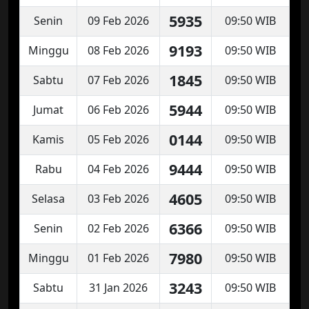
5935
Senin
09 Feb 2026
09:50 WIB
9193
Minggu
08 Feb 2026
09:50 WIB
1845
Sabtu
07 Feb 2026
09:50 WIB
5944
Jumat
06 Feb 2026
09:50 WIB
0144
Kamis
05 Feb 2026
09:50 WIB
9444
Rabu
04 Feb 2026
09:50 WIB
4605
Selasa
03 Feb 2026
09:50 WIB
6366
Senin
02 Feb 2026
09:50 WIB
7980
Minggu
01 Feb 2026
09:50 WIB
3243
Sabtu
31 Jan 2026
09:50 WIB