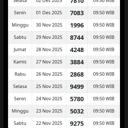
7810
Selasa
02 Des 2025
09:50 WIB
7083
Senin
01 Des 2025
09:50 WIB
1996
Minggu
30 Nov 2025
09:50 WIB
8744
Sabtu
29 Nov 2025
09:50 WIB
4248
Jumat
28 Nov 2025
09:50 WIB
3884
Kamis
27 Nov 2025
09:50 WIB
2868
Rabu
26 Nov 2025
09:50 WIB
9499
Selasa
25 Nov 2025
09:50 WIB
5780
Senin
24 Nov 2025
09:50 WIB
5032
Minggu
23 Nov 2025
09:50 WIB
9275
Sabtu
22 Nov 2025
09:50 WIB