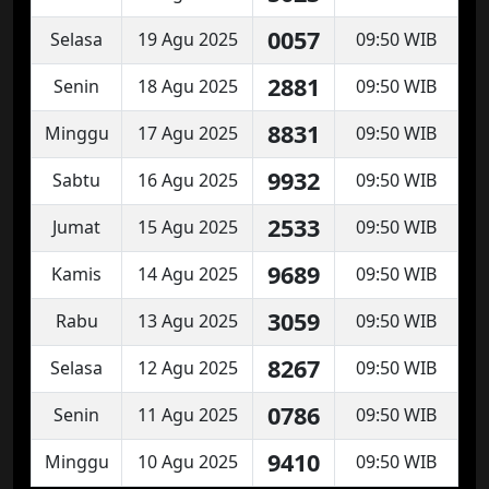
0057
Selasa
19 Agu 2025
09:50 WIB
2881
Senin
18 Agu 2025
09:50 WIB
8831
Minggu
17 Agu 2025
09:50 WIB
9932
Sabtu
16 Agu 2025
09:50 WIB
2533
Jumat
15 Agu 2025
09:50 WIB
9689
Kamis
14 Agu 2025
09:50 WIB
3059
Rabu
13 Agu 2025
09:50 WIB
8267
Selasa
12 Agu 2025
09:50 WIB
0786
Senin
11 Agu 2025
09:50 WIB
9410
Minggu
10 Agu 2025
09:50 WIB