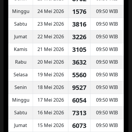
1576
Minggu
24 Mei 2026
09:50 WIB
3816
Sabtu
23 Mei 2026
09:50 WIB
3226
Jumat
22 Mei 2026
09:50 WIB
3105
Kamis
21 Mei 2026
09:50 WIB
3632
Rabu
20 Mei 2026
09:50 WIB
5560
Selasa
19 Mei 2026
09:50 WIB
9527
Senin
18 Mei 2026
09:50 WIB
6054
Minggu
17 Mei 2026
09:50 WIB
7313
Sabtu
16 Mei 2026
09:50 WIB
6073
Jumat
15 Mei 2026
09:50 WIB