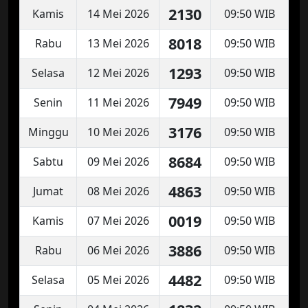
2130
Kamis
14 Mei 2026
09:50 WIB
8018
Rabu
13 Mei 2026
09:50 WIB
1293
Selasa
12 Mei 2026
09:50 WIB
7949
Senin
11 Mei 2026
09:50 WIB
3176
Minggu
10 Mei 2026
09:50 WIB
8684
Sabtu
09 Mei 2026
09:50 WIB
4863
Jumat
08 Mei 2026
09:50 WIB
0019
Kamis
07 Mei 2026
09:50 WIB
3886
Rabu
06 Mei 2026
09:50 WIB
4482
Selasa
05 Mei 2026
09:50 WIB