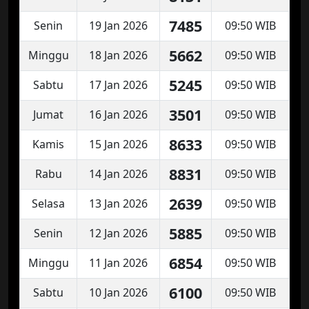
7485
Senin
19 Jan 2026
09:50 WIB
5662
Minggu
18 Jan 2026
09:50 WIB
5245
Sabtu
17 Jan 2026
09:50 WIB
3501
Jumat
16 Jan 2026
09:50 WIB
8633
Kamis
15 Jan 2026
09:50 WIB
8831
Rabu
14 Jan 2026
09:50 WIB
2639
Selasa
13 Jan 2026
09:50 WIB
5885
Senin
12 Jan 2026
09:50 WIB
6854
Minggu
11 Jan 2026
09:50 WIB
6100
Sabtu
10 Jan 2026
09:50 WIB