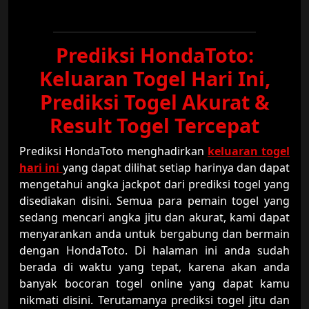
Prediksi HondaToto:
Keluaran Togel Hari Ini,
Prediksi Togel Akurat &
Result Togel Tercepat
Prediksi HondaToto menghadirkan
keluaran togel
hari ini
yang dapat dilihat setiap harinya dan dapat
mengetahui angka jackpot dari prediksi togel yang
disediakan disini. Semua para pemain togel yang
sedang mencari angka jitu dan akurat, kami dapat
menyarankan anda untuk bergabung dan bermain
dengan HondaToto. Di halaman ini anda sudah
berada di waktu yang tepat, karena akan anda
banyak bocoran togel online yang dapat kamu
nikmati disini. Terutamanya prediksi togel jitu dan