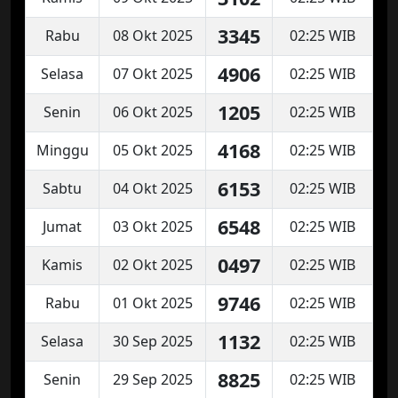
3345
Rabu
08 Okt 2025
02:25 WIB
4906
Selasa
07 Okt 2025
02:25 WIB
1205
Senin
06 Okt 2025
02:25 WIB
4168
Minggu
05 Okt 2025
02:25 WIB
6153
Sabtu
04 Okt 2025
02:25 WIB
6548
Jumat
03 Okt 2025
02:25 WIB
0497
Kamis
02 Okt 2025
02:25 WIB
9746
Rabu
01 Okt 2025
02:25 WIB
1132
Selasa
30 Sep 2025
02:25 WIB
8825
Senin
29 Sep 2025
02:25 WIB