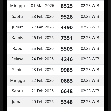
8525
Minggu
01 Mar 2026
02:25 WIB
9526
Sabtu
28 Feb 2026
02:25 WIB
4490
Jumat
27 Feb 2026
02:25 WIB
7351
Kamis
26 Feb 2026
02:25 WIB
5503
Rabu
25 Feb 2026
02:25 WIB
4246
Selasa
24 Feb 2026
02:25 WIB
9985
Senin
23 Feb 2026
02:25 WIB
0683
Minggu
22 Feb 2026
02:25 WIB
6648
Sabtu
21 Feb 2026
02:25 WIB
5348
Jumat
20 Feb 2026
02:25 WIB