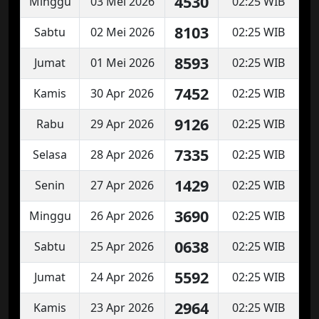
4530
Minggu
03 Mei 2026
02:25 WIB
8103
Sabtu
02 Mei 2026
02:25 WIB
8593
Jumat
01 Mei 2026
02:25 WIB
7452
Kamis
30 Apr 2026
02:25 WIB
9126
Rabu
29 Apr 2026
02:25 WIB
7335
Selasa
28 Apr 2026
02:25 WIB
1429
Senin
27 Apr 2026
02:25 WIB
3690
Minggu
26 Apr 2026
02:25 WIB
0638
Sabtu
25 Apr 2026
02:25 WIB
5592
Jumat
24 Apr 2026
02:25 WIB
2964
Kamis
23 Apr 2026
02:25 WIB