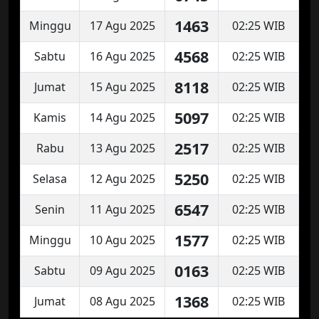
1463
Minggu
17 Agu 2025
02:25 WIB
4568
Sabtu
16 Agu 2025
02:25 WIB
8118
Jumat
15 Agu 2025
02:25 WIB
5097
Kamis
14 Agu 2025
02:25 WIB
2517
Rabu
13 Agu 2025
02:25 WIB
5250
Selasa
12 Agu 2025
02:25 WIB
6547
Senin
11 Agu 2025
02:25 WIB
1577
Minggu
10 Agu 2025
02:25 WIB
0163
Sabtu
09 Agu 2025
02:25 WIB
1368
Jumat
08 Agu 2025
02:25 WIB