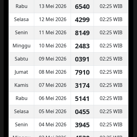
6540
Rabu
13 Mei 2026
02:25 WIB
4299
Selasa
12 Mei 2026
02:25 WIB
8149
Senin
11 Mei 2026
02:25 WIB
2483
Minggu
10 Mei 2026
02:25 WIB
0391
Sabtu
09 Mei 2026
02:25 WIB
7910
Jumat
08 Mei 2026
02:25 WIB
3174
Kamis
07 Mei 2026
02:25 WIB
5141
Rabu
06 Mei 2026
02:25 WIB
0455
Selasa
05 Mei 2026
02:25 WIB
3945
Senin
04 Mei 2026
02:25 WIB