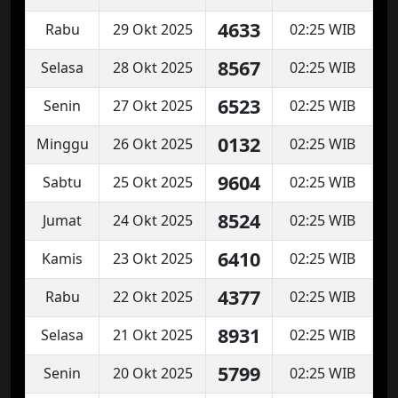
4633
Rabu
29 Okt 2025
02:25 WIB
8567
Selasa
28 Okt 2025
02:25 WIB
6523
Senin
27 Okt 2025
02:25 WIB
0132
Minggu
26 Okt 2025
02:25 WIB
9604
Sabtu
25 Okt 2025
02:25 WIB
8524
Jumat
24 Okt 2025
02:25 WIB
6410
Kamis
23 Okt 2025
02:25 WIB
4377
Rabu
22 Okt 2025
02:25 WIB
8931
Selasa
21 Okt 2025
02:25 WIB
5799
Senin
20 Okt 2025
02:25 WIB