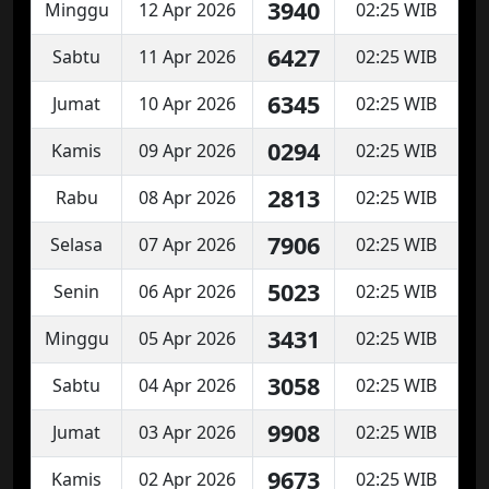
3940
Minggu
12 Apr 2026
02:25 WIB
6427
Sabtu
11 Apr 2026
02:25 WIB
6345
Jumat
10 Apr 2026
02:25 WIB
0294
Kamis
09 Apr 2026
02:25 WIB
2813
Rabu
08 Apr 2026
02:25 WIB
7906
Selasa
07 Apr 2026
02:25 WIB
5023
Senin
06 Apr 2026
02:25 WIB
3431
Minggu
05 Apr 2026
02:25 WIB
3058
Sabtu
04 Apr 2026
02:25 WIB
9908
Jumat
03 Apr 2026
02:25 WIB
9673
Kamis
02 Apr 2026
02:25 WIB