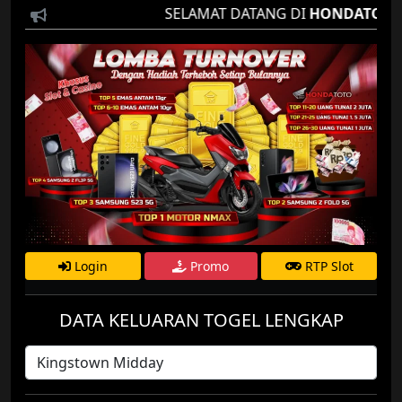
SELAMAT DATANG DI
HONDATOTO
BAND
Login
Promo
RTP Slot
DATA KELUARAN TOGEL LENGKAP