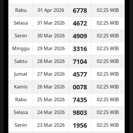
6778
Rabu
01 Apr 2026
02:25 WIB
4672
Selasa
31 Mar 2026
02:25 WIB
4909
Senin
30 Mar 2026
02:25 WIB
3316
Minggu
29 Mar 2026
02:25 WIB
7104
Sabtu
28 Mar 2026
02:25 WIB
4577
Jumat
27 Mar 2026
02:25 WIB
0078
Kamis
26 Mar 2026
02:25 WIB
7435
Rabu
25 Mar 2026
02:25 WIB
9803
Selasa
24 Mar 2026
02:25 WIB
1956
Senin
23 Mar 2026
02:25 WIB