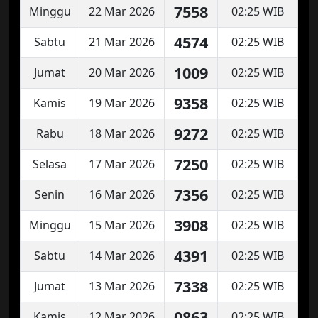
7558
Minggu
22 Mar 2026
02:25 WIB
4574
Sabtu
21 Mar 2026
02:25 WIB
1009
Jumat
20 Mar 2026
02:25 WIB
9358
Kamis
19 Mar 2026
02:25 WIB
9272
Rabu
18 Mar 2026
02:25 WIB
7250
Selasa
17 Mar 2026
02:25 WIB
7356
Senin
16 Mar 2026
02:25 WIB
3908
Minggu
15 Mar 2026
02:25 WIB
4391
Sabtu
14 Mar 2026
02:25 WIB
7338
Jumat
13 Mar 2026
02:25 WIB
0863
Kamis
12 Mar 2026
02:25 WIB