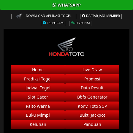
WHATSAPP
DOWNLOAD APLIKASI TOGEL
DAFTAR JADI MEMBER
TELEGRAM
LIVECHAT
Home
Live Draw
Prediksi Togel
Promosi
Jadwal Togel
Data Result
Slot Gacor
Bbfs Generator
Paito Warna
Konv. Toto SGP
Buku Mimpi
Bukti Jackpot
Keluhan
Panduan