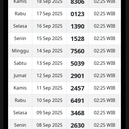
8306
Kamis
18 Sep 2025
02:25 WIB
0123
Rabu
17 Sep 2025
02:25 WIB
1390
Selasa
16 Sep 2025
02:25 WIB
1528
Senin
15 Sep 2025
02:25 WIB
7560
Minggu
14 Sep 2025
02:25 WIB
5039
Sabtu
13 Sep 2025
02:25 WIB
2901
Jumat
12 Sep 2025
02:25 WIB
2457
Kamis
11 Sep 2025
02:25 WIB
6491
Rabu
10 Sep 2025
02:25 WIB
3468
Selasa
09 Sep 2025
02:25 WIB
2630
Senin
08 Sep 2025
02:25 WIB