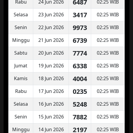
6487
Rabu
24 Jun 2026
02:25 WIB
3417
Selasa
23 Jun 2026
02:25 WIB
9973
Senin
22 Jun 2026
02:25 WIB
6739
Minggu
21 Jun 2026
02:25 WIB
7774
Sabtu
20 Jun 2026
02:25 WIB
6338
Jumat
19 Jun 2026
02:25 WIB
4004
Kamis
18 Jun 2026
02:25 WIB
0235
Rabu
17 Jun 2026
02:25 WIB
5248
Selasa
16 Jun 2026
02:25 WIB
7882
Senin
15 Jun 2026
02:25 WIB
2197
Minggu
14 Jun 2026
02:25 WIB