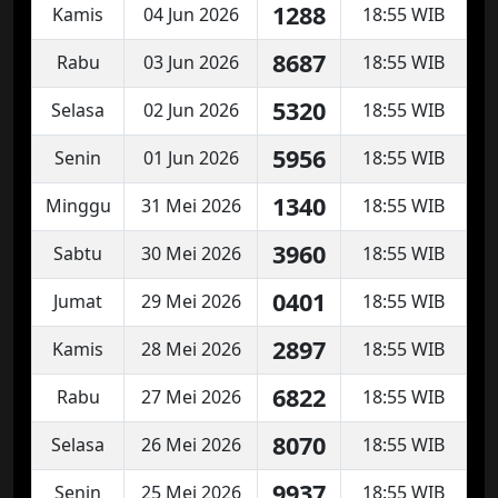
1288
Kamis
04 Jun 2026
18:55 WIB
8687
Rabu
03 Jun 2026
18:55 WIB
5320
Selasa
02 Jun 2026
18:55 WIB
5956
Senin
01 Jun 2026
18:55 WIB
1340
Minggu
31 Mei 2026
18:55 WIB
3960
Sabtu
30 Mei 2026
18:55 WIB
0401
Jumat
29 Mei 2026
18:55 WIB
2897
Kamis
28 Mei 2026
18:55 WIB
6822
Rabu
27 Mei 2026
18:55 WIB
8070
Selasa
26 Mei 2026
18:55 WIB
9937
Senin
25 Mei 2026
18:55 WIB