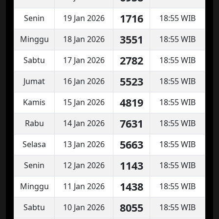
1716
Senin
19 Jan 2026
18:55 WIB
3551
Minggu
18 Jan 2026
18:55 WIB
2782
Sabtu
17 Jan 2026
18:55 WIB
5523
Jumat
16 Jan 2026
18:55 WIB
4819
Kamis
15 Jan 2026
18:55 WIB
7631
Rabu
14 Jan 2026
18:55 WIB
5663
Selasa
13 Jan 2026
18:55 WIB
1143
Senin
12 Jan 2026
18:55 WIB
1438
Minggu
11 Jan 2026
18:55 WIB
8055
Sabtu
10 Jan 2026
18:55 WIB