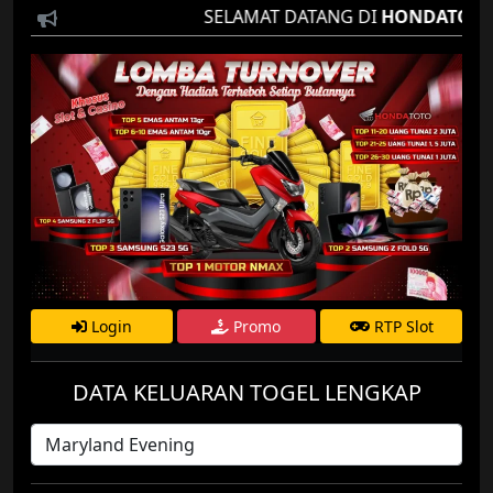
SELAMAT DATANG DI
HONDATOTO
BAN
Login
Promo
RTP Slot
DATA KELUARAN TOGEL LENGKAP