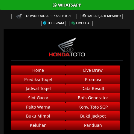
WHATSAPP
DOWNLOAD APLIKASI TOGEL
DAFTAR JADI MEMBER
TELEGRAM
LIVECHAT
Home
Live Draw
Prediksi Togel
Promosi
Jadwal Togel
Data Result
Slot Gacor
Bbfs Generator
Paito Warna
Konv. Toto SGP
Buku Mimpi
Bukti Jackpot
Keluhan
Panduan