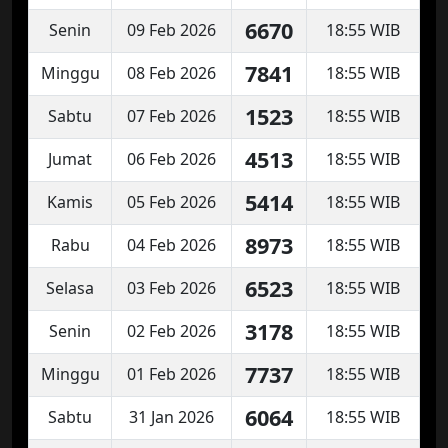
6670
Senin
09 Feb 2026
18:55 WIB
7841
Minggu
08 Feb 2026
18:55 WIB
1523
Sabtu
07 Feb 2026
18:55 WIB
4513
Jumat
06 Feb 2026
18:55 WIB
5414
Kamis
05 Feb 2026
18:55 WIB
8973
Rabu
04 Feb 2026
18:55 WIB
6523
Selasa
03 Feb 2026
18:55 WIB
3178
Senin
02 Feb 2026
18:55 WIB
7737
Minggu
01 Feb 2026
18:55 WIB
6064
Sabtu
31 Jan 2026
18:55 WIB