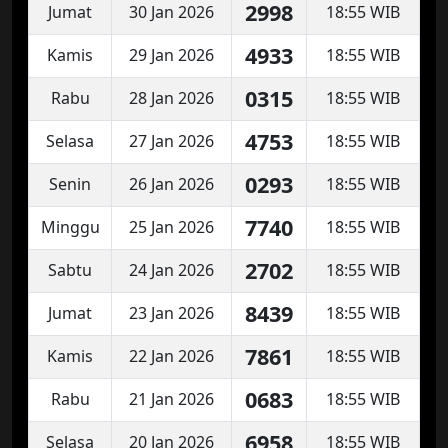
2998
Jumat
30 Jan 2026
18:55 WIB
4933
Kamis
29 Jan 2026
18:55 WIB
0315
Rabu
28 Jan 2026
18:55 WIB
4753
Selasa
27 Jan 2026
18:55 WIB
0293
Senin
26 Jan 2026
18:55 WIB
7740
Minggu
25 Jan 2026
18:55 WIB
2702
Sabtu
24 Jan 2026
18:55 WIB
8439
Jumat
23 Jan 2026
18:55 WIB
7861
Kamis
22 Jan 2026
18:55 WIB
0683
Rabu
21 Jan 2026
18:55 WIB
6958
Selasa
20 Jan 2026
18:55 WIB