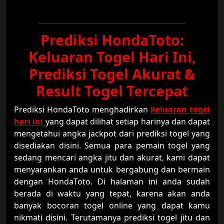
Prediksi HondaToto:
Keluaran Togel Hari Ini,
Prediksi Togel Akurat &
Result Togel Tercepat
Prediksi HondaToto menghadirkan
keluaran togel
hari ini
yang dapat dilihat setiap harinya dan dapat
mengetahui angka jackpot dari prediksi togel yang
disediakan disini. Semua para pemain togel yang
sedang mencari angka jitu dan akurat, kami dapat
menyarankan anda untuk bergabung dan bermain
dengan HondaToto. Di halaman ini anda sudah
berada di waktu yang tepat, karena akan anda
banyak bocoran togel online yang dapat kamu
nikmati disini. Terutamanya prediksi togel jitu dan