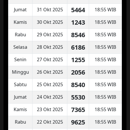
5464
Jumat
31 Okt 2025
18:55 WIB
1243
Kamis
30 Okt 2025
18:55 WIB
8546
Rabu
29 Okt 2025
18:55 WIB
6186
Selasa
28 Okt 2025
18:55 WIB
1255
Senin
27 Okt 2025
18:55 WIB
2056
Minggu
26 Okt 2025
18:55 WIB
8540
Sabtu
25 Okt 2025
18:55 WIB
5530
Jumat
24 Okt 2025
18:55 WIB
7365
Kamis
23 Okt 2025
18:55 WIB
9625
Rabu
22 Okt 2025
18:55 WIB