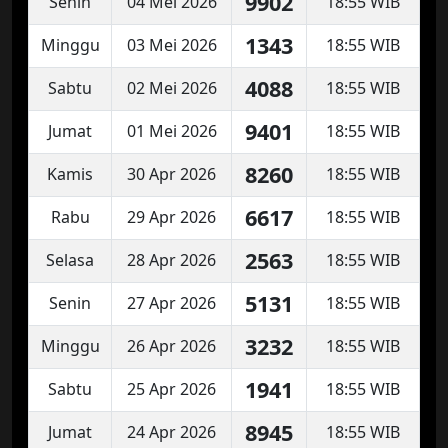
9902
Senin
04 Mei 2026
18:55 WIB
1343
Minggu
03 Mei 2026
18:55 WIB
4088
Sabtu
02 Mei 2026
18:55 WIB
9401
Jumat
01 Mei 2026
18:55 WIB
8260
Kamis
30 Apr 2026
18:55 WIB
6617
Rabu
29 Apr 2026
18:55 WIB
2563
Selasa
28 Apr 2026
18:55 WIB
5131
Senin
27 Apr 2026
18:55 WIB
3232
Minggu
26 Apr 2026
18:55 WIB
1941
Sabtu
25 Apr 2026
18:55 WIB
8945
Jumat
24 Apr 2026
18:55 WIB