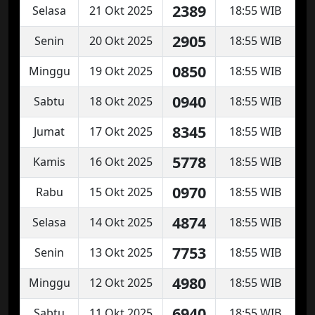
2389
Selasa
21 Okt 2025
18:55 WIB
2905
Senin
20 Okt 2025
18:55 WIB
0850
Minggu
19 Okt 2025
18:55 WIB
0940
Sabtu
18 Okt 2025
18:55 WIB
8345
Jumat
17 Okt 2025
18:55 WIB
5778
Kamis
16 Okt 2025
18:55 WIB
0970
Rabu
15 Okt 2025
18:55 WIB
4874
Selasa
14 Okt 2025
18:55 WIB
7753
Senin
13 Okt 2025
18:55 WIB
4980
Minggu
12 Okt 2025
18:55 WIB
6940
Sabtu
11 Okt 2025
18:55 WIB