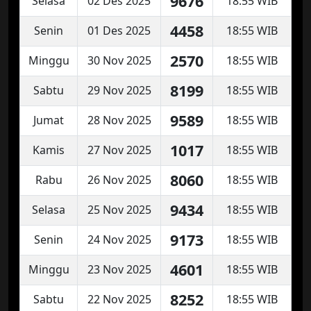
9676
Selasa
02 Des 2025
18:55 WIB
4458
Senin
01 Des 2025
18:55 WIB
2570
Minggu
30 Nov 2025
18:55 WIB
8199
Sabtu
29 Nov 2025
18:55 WIB
9589
Jumat
28 Nov 2025
18:55 WIB
1017
Kamis
27 Nov 2025
18:55 WIB
8060
Rabu
26 Nov 2025
18:55 WIB
9434
Selasa
25 Nov 2025
18:55 WIB
9173
Senin
24 Nov 2025
18:55 WIB
4601
Minggu
23 Nov 2025
18:55 WIB
8252
Sabtu
22 Nov 2025
18:55 WIB