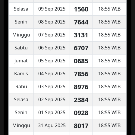
1560
Selasa
09 Sep 2025
18:55 WIB
7644
Senin
08 Sep 2025
18:55 WIB
3131
Minggu
07 Sep 2025
18:55 WIB
6707
Sabtu
06 Sep 2025
18:55 WIB
0685
Jumat
05 Sep 2025
18:55 WIB
7856
Kamis
04 Sep 2025
18:55 WIB
8976
Rabu
03 Sep 2025
18:55 WIB
2384
Selasa
02 Sep 2025
18:55 WIB
0928
Senin
01 Sep 2025
18:55 WIB
8017
Minggu
31 Agu 2025
18:55 WIB