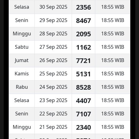
2356
Selasa
30 Sep 2025
18:55 WIB
8467
Senin
29 Sep 2025
18:55 WIB
2095
Minggu
28 Sep 2025
18:55 WIB
1162
Sabtu
27 Sep 2025
18:55 WIB
7721
Jumat
26 Sep 2025
18:55 WIB
5131
Kamis
25 Sep 2025
18:55 WIB
8528
Rabu
24 Sep 2025
18:55 WIB
4407
Selasa
23 Sep 2025
18:55 WIB
7107
Senin
22 Sep 2025
18:55 WIB
2340
Minggu
21 Sep 2025
18:55 WIB