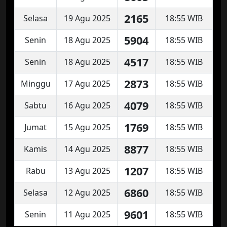
2165
Selasa
19 Agu 2025
18:55 WIB
5904
Senin
18 Agu 2025
18:55 WIB
4517
Senin
18 Agu 2025
18:55 WIB
2873
Minggu
17 Agu 2025
18:55 WIB
4079
Sabtu
16 Agu 2025
18:55 WIB
1769
Jumat
15 Agu 2025
18:55 WIB
8877
Kamis
14 Agu 2025
18:55 WIB
1207
Rabu
13 Agu 2025
18:55 WIB
6860
Selasa
12 Agu 2025
18:55 WIB
9601
Senin
11 Agu 2025
18:55 WIB