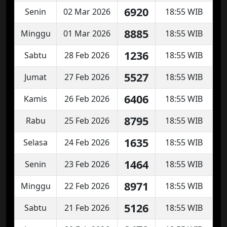
6920
Senin
02 Mar 2026
18:55 WIB
8885
Minggu
01 Mar 2026
18:55 WIB
1236
Sabtu
28 Feb 2026
18:55 WIB
5527
Jumat
27 Feb 2026
18:55 WIB
6406
Kamis
26 Feb 2026
18:55 WIB
8795
Rabu
25 Feb 2026
18:55 WIB
1635
Selasa
24 Feb 2026
18:55 WIB
1464
Senin
23 Feb 2026
18:55 WIB
8971
Minggu
22 Feb 2026
18:55 WIB
5126
Sabtu
21 Feb 2026
18:55 WIB