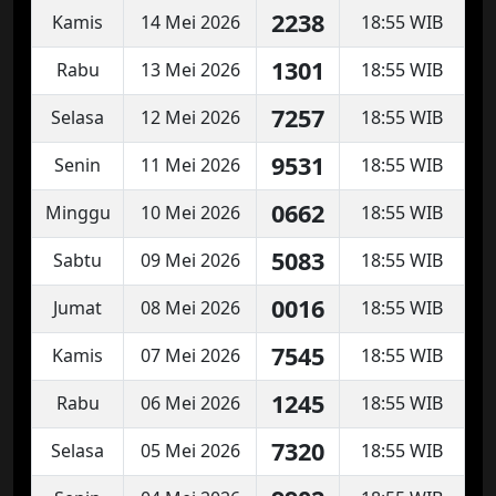
2238
Kamis
14 Mei 2026
18:55 WIB
1301
Rabu
13 Mei 2026
18:55 WIB
7257
Selasa
12 Mei 2026
18:55 WIB
9531
Senin
11 Mei 2026
18:55 WIB
0662
Minggu
10 Mei 2026
18:55 WIB
5083
Sabtu
09 Mei 2026
18:55 WIB
0016
Jumat
08 Mei 2026
18:55 WIB
7545
Kamis
07 Mei 2026
18:55 WIB
1245
Rabu
06 Mei 2026
18:55 WIB
7320
Selasa
05 Mei 2026
18:55 WIB