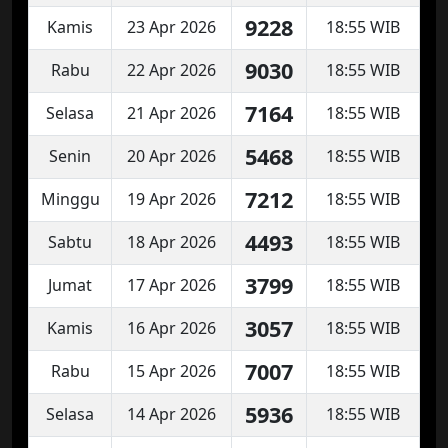
9228
Kamis
23 Apr 2026
18:55 WIB
9030
Rabu
22 Apr 2026
18:55 WIB
7164
Selasa
21 Apr 2026
18:55 WIB
5468
Senin
20 Apr 2026
18:55 WIB
7212
Minggu
19 Apr 2026
18:55 WIB
4493
Sabtu
18 Apr 2026
18:55 WIB
3799
Jumat
17 Apr 2026
18:55 WIB
3057
Kamis
16 Apr 2026
18:55 WIB
7007
Rabu
15 Apr 2026
18:55 WIB
5936
Selasa
14 Apr 2026
18:55 WIB