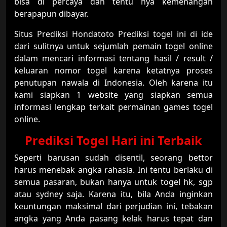
bisa di percaya dan tentu nya kemenangan
berapapun dibayar.
Situs Prediksi Hondatoto Prediksi togel ini di ide
dari sulitnya untuk sejumlah pemain togel online
dalam mencari informasi tentang hasil / result /
keluaran nomor togel karena ketatnya proses
penutupan nawala di Indonesia. Oleh karena itu
kami siapkan 1 website yang siapkan semua
informasi lengkap terkait permainan games togel
online.
Prediksi Togel Hari ini Terbaik
Seperti barusan sudah disentil, seorang bettor
harus menebak angka rahasia. Ini tentu berlaku di
semua pasaran, bukan hanya untuk togel hk, sgp
atau sydney saja. Karena itu, bila Anda inginkan
keuntungan maksimal dari perjudian ini, tebakan
angka yang Anda pasang kelak harus tepat dan