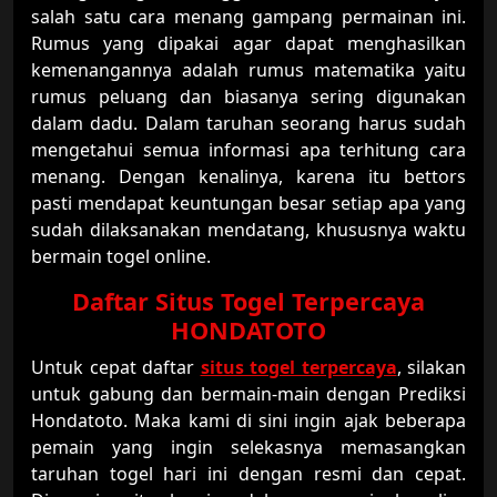
salah satu cara menang gampang permainan ini.
Rumus yang dipakai agar dapat menghasilkan
kemenangannya adalah rumus matematika yaitu
rumus peluang dan biasanya sering digunakan
dalam dadu. Dalam taruhan seorang harus sudah
mengetahui semua informasi apa terhitung cara
menang. Dengan kenalinya, karena itu bettors
pasti mendapat keuntungan besar setiap apa yang
sudah dilaksanakan mendatang, khususnya waktu
bermain togel online.
Daftar Situs Togel Terpercaya
HONDATOTO
Untuk cepat daftar
situs togel terpercaya
, silakan
untuk gabung dan bermain-main dengan Prediksi
Hondatoto. Maka kami di sini ingin ajak beberapa
pemain yang ingin selekasnya memasangkan
taruhan togel hari ini dengan resmi dan cepat.