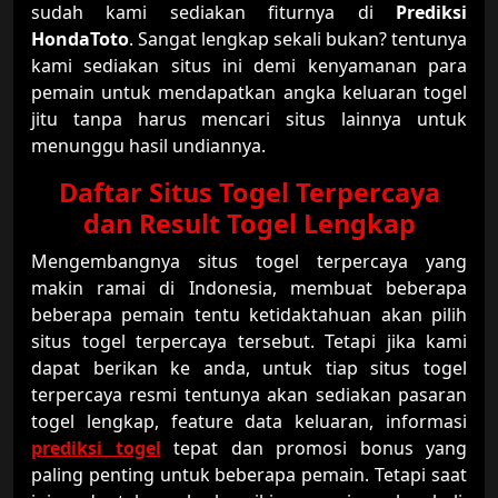
sudah kami sediakan fiturnya di
Prediksi
HondaToto
. Sangat lengkap sekali bukan? tentunya
kami sediakan situs ini demi kenyamanan para
pemain untuk mendapatkan angka keluaran togel
jitu tanpa harus mencari situs lainnya untuk
menunggu hasil undiannya.
Daftar Situs Togel Terpercaya
dan Result Togel Lengkap
Mengembangnya situs togel terpercaya yang
makin ramai di Indonesia, membuat beberapa
beberapa pemain tentu ketidaktahuan akan pilih
situs togel terpercaya tersebut. Tetapi jika kami
dapat berikan ke anda, untuk tiap situs togel
terpercaya resmi tentunya akan sediakan pasaran
togel lengkap, feature data keluaran, informasi
prediksi togel
tepat dan promosi bonus yang
paling penting untuk beberapa pemain. Tetapi saat