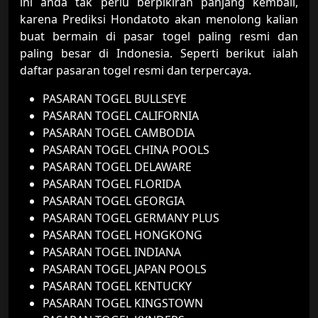
ini anda tak perlu berpikiran panjang kembali,
karena Prediksi Hondatoto akan menolong kalian
buat bermain di pasar togel paling resmi dan
paling besar di Indonesia. Seperti berikut ialah
daftar pasaran togel resmi dan terpercaya.
PASARAN TOGEL BULLSEYE
PASARAN TOGEL CALIFORNIA
PASARAN TOGEL CAMBODIA
PASARAN TOGEL CHINA POOLS
PASARAN TOGEL DELAWARE
PASARAN TOGEL FLORIDA
PASARAN TOGEL GEORGIA
PASARAN TOGEL GERMANY PLUS
PASARAN TOGEL HONGKONG
PASARAN TOGEL INDIANA
PASARAN TOGEL JAPAN POOLS
PASARAN TOGEL KENTUCKY
PASARAN TOGEL KINGSTOWN