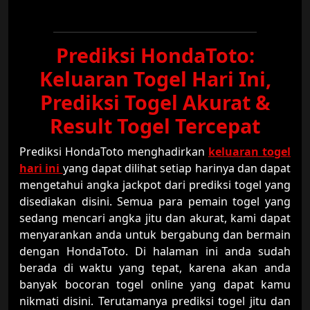
Prediksi HondaToto:
Keluaran Togel Hari Ini,
Prediksi Togel Akurat &
Result Togel Tercepat
Prediksi HondaToto menghadirkan
keluaran togel
hari ini
yang dapat dilihat setiap harinya dan dapat
mengetahui angka jackpot dari prediksi togel yang
disediakan disini. Semua para pemain togel yang
sedang mencari angka jitu dan akurat, kami dapat
menyarankan anda untuk bergabung dan bermain
dengan HondaToto. Di halaman ini anda sudah
berada di waktu yang tepat, karena akan anda
banyak bocoran togel online yang dapat kamu
nikmati disini. Terutamanya prediksi togel jitu dan