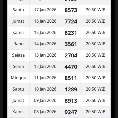
8573
Sabtu
17 Jan 2026
20:50 WIB
7724
Jumat
16 Jan 2026
20:50 WIB
8231
Kamis
15 Jan 2026
20:50 WIB
3561
Rabu
14 Jan 2026
20:50 WIB
2704
Selasa
13 Jan 2026
20:50 WIB
4470
Senin
12 Jan 2026
20:50 WIB
8511
Minggu
11 Jan 2026
20:50 WIB
1289
Sabtu
10 Jan 2026
20:50 WIB
8913
Jumat
09 Jan 2026
20:50 WIB
9247
Kamis
08 Jan 2026
20:50 WIB