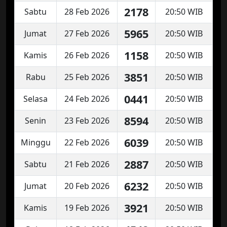
2178
Sabtu
28 Feb 2026
20:50 WIB
5965
Jumat
27 Feb 2026
20:50 WIB
1158
Kamis
26 Feb 2026
20:50 WIB
3851
Rabu
25 Feb 2026
20:50 WIB
0441
Selasa
24 Feb 2026
20:50 WIB
8594
Senin
23 Feb 2026
20:50 WIB
6039
Minggu
22 Feb 2026
20:50 WIB
2887
Sabtu
21 Feb 2026
20:50 WIB
6232
Jumat
20 Feb 2026
20:50 WIB
3921
Kamis
19 Feb 2026
20:50 WIB