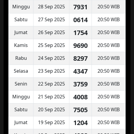
7931
Minggu
28 Sep 2025
20:50 WIB
0614
Sabtu
27 Sep 2025
20:50 WIB
1754
Jumat
26 Sep 2025
20:50 WIB
9690
Kamis
25 Sep 2025
20:50 WIB
8297
Rabu
24 Sep 2025
20:50 WIB
4347
Selasa
23 Sep 2025
20:50 WIB
3759
Senin
22 Sep 2025
20:50 WIB
4008
Minggu
21 Sep 2025
20:50 WIB
7505
Sabtu
20 Sep 2025
20:50 WIB
1204
Jumat
19 Sep 2025
20:50 WIB