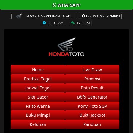
WHATSAPP
DOWNLOAD APLIKASI TOGEL
DAFTAR JADI MEMBER
TELEGRAM
LIVECHAT
Home
Live Draw
Prediksi Togel
Promosi
Jadwal Togel
Data Result
Slot Gacor
Bbfs Generator
Paito Warna
Konv. Toto SGP
Buku Mimpi
Bukti Jackpot
Keluhan
Panduan