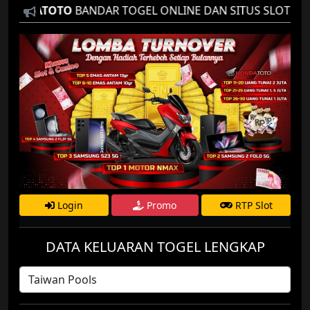
DATOTO
BANDAR TOGEL ONLINE DAN SITUS SLOT GACOR 
Login
Promo
RTP Slot
DATA KELUARAN TOGEL LENGKAP