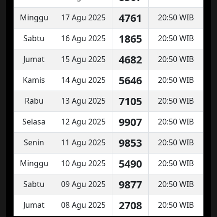
4761
Minggu
17 Agu 2025
20:50 WIB
1865
Sabtu
16 Agu 2025
20:50 WIB
4682
Jumat
15 Agu 2025
20:50 WIB
5646
Kamis
14 Agu 2025
20:50 WIB
7105
Rabu
13 Agu 2025
20:50 WIB
9907
Selasa
12 Agu 2025
20:50 WIB
9853
Senin
11 Agu 2025
20:50 WIB
5490
Minggu
10 Agu 2025
20:50 WIB
9877
Sabtu
09 Agu 2025
20:50 WIB
2708
Jumat
08 Agu 2025
20:50 WIB