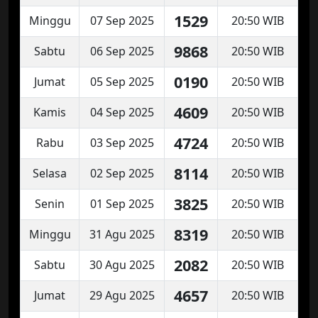
1529
Minggu
07 Sep 2025
20:50 WIB
9868
Sabtu
06 Sep 2025
20:50 WIB
0190
Jumat
05 Sep 2025
20:50 WIB
4609
Kamis
04 Sep 2025
20:50 WIB
4724
Rabu
03 Sep 2025
20:50 WIB
8114
Selasa
02 Sep 2025
20:50 WIB
3825
Senin
01 Sep 2025
20:50 WIB
8319
Minggu
31 Agu 2025
20:50 WIB
2082
Sabtu
30 Agu 2025
20:50 WIB
4657
Jumat
29 Agu 2025
20:50 WIB