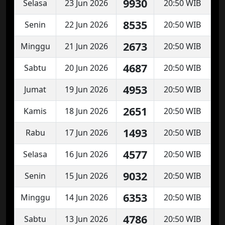
9930
Selasa
23 Jun 2026
20:50 WIB
8535
Senin
22 Jun 2026
20:50 WIB
2673
Minggu
21 Jun 2026
20:50 WIB
4687
Sabtu
20 Jun 2026
20:50 WIB
4953
Jumat
19 Jun 2026
20:50 WIB
2651
Kamis
18 Jun 2026
20:50 WIB
1493
Rabu
17 Jun 2026
20:50 WIB
4577
Selasa
16 Jun 2026
20:50 WIB
9032
Senin
15 Jun 2026
20:50 WIB
6353
Minggu
14 Jun 2026
20:50 WIB
4786
Sabtu
13 Jun 2026
20:50 WIB