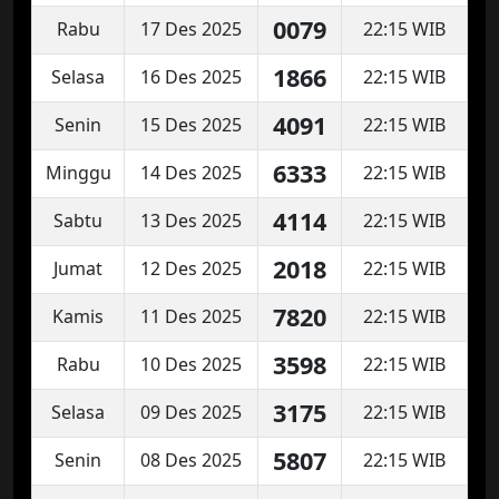
0079
Rabu
17 Des 2025
22:15 WIB
1866
Selasa
16 Des 2025
22:15 WIB
4091
Senin
15 Des 2025
22:15 WIB
6333
Minggu
14 Des 2025
22:15 WIB
4114
Sabtu
13 Des 2025
22:15 WIB
2018
Jumat
12 Des 2025
22:15 WIB
7820
Kamis
11 Des 2025
22:15 WIB
3598
Rabu
10 Des 2025
22:15 WIB
3175
Selasa
09 Des 2025
22:15 WIB
5807
Senin
08 Des 2025
22:15 WIB