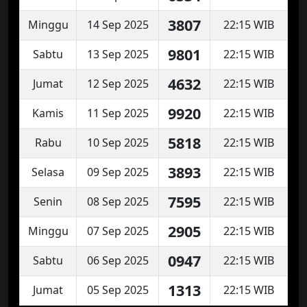
3807
Minggu
14 Sep 2025
22:15 WIB
9801
Sabtu
13 Sep 2025
22:15 WIB
4632
Jumat
12 Sep 2025
22:15 WIB
9920
Kamis
11 Sep 2025
22:15 WIB
5818
Rabu
10 Sep 2025
22:15 WIB
3893
Selasa
09 Sep 2025
22:15 WIB
7595
Senin
08 Sep 2025
22:15 WIB
2905
Minggu
07 Sep 2025
22:15 WIB
0947
Sabtu
06 Sep 2025
22:15 WIB
1313
Jumat
05 Sep 2025
22:15 WIB