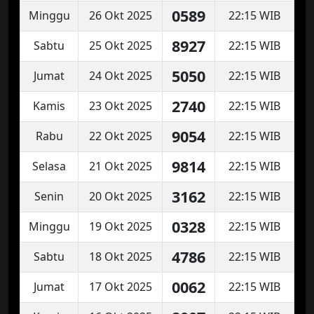
0589
Minggu
26 Okt 2025
22:15 WIB
8927
Sabtu
25 Okt 2025
22:15 WIB
5050
Jumat
24 Okt 2025
22:15 WIB
2740
Kamis
23 Okt 2025
22:15 WIB
9054
Rabu
22 Okt 2025
22:15 WIB
9814
Selasa
21 Okt 2025
22:15 WIB
3162
Senin
20 Okt 2025
22:15 WIB
0328
Minggu
19 Okt 2025
22:15 WIB
4786
Sabtu
18 Okt 2025
22:15 WIB
0062
Jumat
17 Okt 2025
22:15 WIB