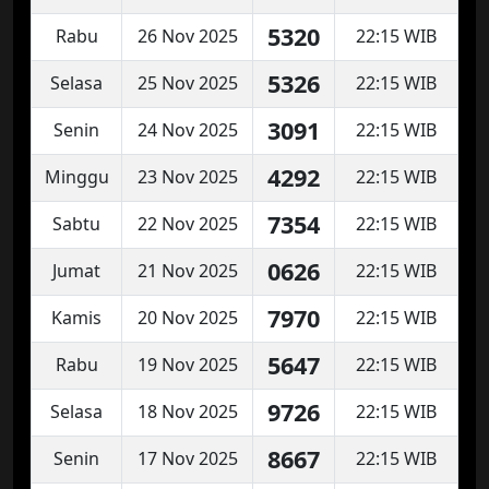
5320
Rabu
26 Nov 2025
22:15 WIB
5326
Selasa
25 Nov 2025
22:15 WIB
3091
Senin
24 Nov 2025
22:15 WIB
4292
Minggu
23 Nov 2025
22:15 WIB
7354
Sabtu
22 Nov 2025
22:15 WIB
0626
Jumat
21 Nov 2025
22:15 WIB
7970
Kamis
20 Nov 2025
22:15 WIB
5647
Rabu
19 Nov 2025
22:15 WIB
9726
Selasa
18 Nov 2025
22:15 WIB
8667
Senin
17 Nov 2025
22:15 WIB