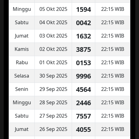
1594
Minggu
05 Okt 2025
22:15 WIB
0042
Sabtu
04 Okt 2025
22:15 WIB
1632
Jumat
03 Okt 2025
22:15 WIB
3875
Kamis
02 Okt 2025
22:15 WIB
0153
Rabu
01 Okt 2025
22:15 WIB
9996
Selasa
30 Sep 2025
22:15 WIB
4564
Senin
29 Sep 2025
22:15 WIB
2446
Minggu
28 Sep 2025
22:15 WIB
7557
Sabtu
27 Sep 2025
22:15 WIB
4055
Jumat
26 Sep 2025
22:15 WIB