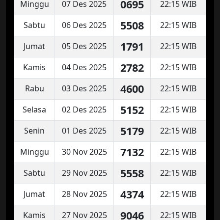
0695
Minggu
07 Des 2025
22:15 WIB
5508
Sabtu
06 Des 2025
22:15 WIB
1791
Jumat
05 Des 2025
22:15 WIB
2782
Kamis
04 Des 2025
22:15 WIB
4600
Rabu
03 Des 2025
22:15 WIB
5152
Selasa
02 Des 2025
22:15 WIB
5179
Senin
01 Des 2025
22:15 WIB
7132
Minggu
30 Nov 2025
22:15 WIB
5558
Sabtu
29 Nov 2025
22:15 WIB
4374
Jumat
28 Nov 2025
22:15 WIB
9046
Kamis
27 Nov 2025
22:15 WIB