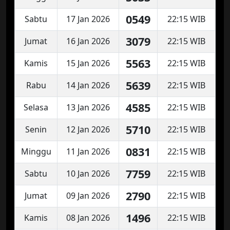
0549
Sabtu
17 Jan 2026
22:15 WIB
3079
Jumat
16 Jan 2026
22:15 WIB
5563
Kamis
15 Jan 2026
22:15 WIB
5639
Rabu
14 Jan 2026
22:15 WIB
4585
Selasa
13 Jan 2026
22:15 WIB
5710
Senin
12 Jan 2026
22:15 WIB
0831
Minggu
11 Jan 2026
22:15 WIB
7759
Sabtu
10 Jan 2026
22:15 WIB
2790
Jumat
09 Jan 2026
22:15 WIB
1496
Kamis
08 Jan 2026
22:15 WIB