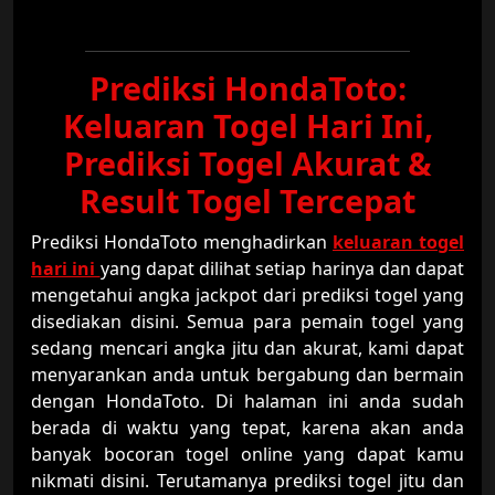
Prediksi HondaToto:
Keluaran Togel Hari Ini,
Prediksi Togel Akurat &
Result Togel Tercepat
Prediksi HondaToto menghadirkan
keluaran togel
hari ini
yang dapat dilihat setiap harinya dan dapat
mengetahui angka jackpot dari prediksi togel yang
disediakan disini. Semua para pemain togel yang
sedang mencari angka jitu dan akurat, kami dapat
menyarankan anda untuk bergabung dan bermain
dengan HondaToto. Di halaman ini anda sudah
berada di waktu yang tepat, karena akan anda
banyak bocoran togel online yang dapat kamu
nikmati disini. Terutamanya prediksi togel jitu dan