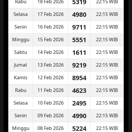
5319
Rabu
18 Feb 2026
22:15 WIB
4980
Selasa
17 Feb 2026
22:15 WIB
9711
Senin
16 Feb 2026
22:15 WIB
5551
Minggu
15 Feb 2026
22:15 WIB
1611
Sabtu
14 Feb 2026
22:15 WIB
9219
Jumat
13 Feb 2026
22:15 WIB
8954
Kamis
12 Feb 2026
22:15 WIB
4623
Rabu
11 Feb 2026
22:15 WIB
2495
Selasa
10 Feb 2026
22:15 WIB
4990
Senin
09 Feb 2026
22:15 WIB
5224
Minggu
08 Feb 2026
22:15 WIB