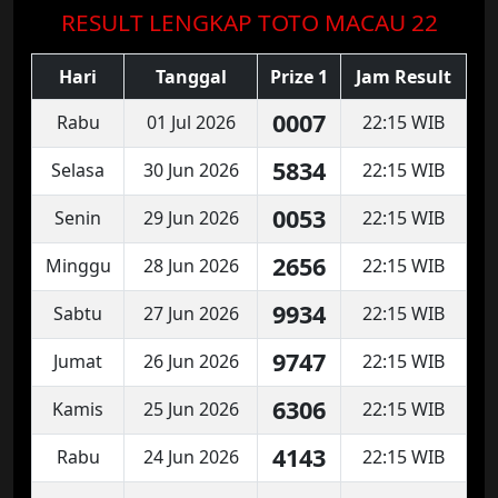
RESULT LENGKAP TOTO MACAU 22
Hari
Tanggal
Prize 1
Jam Result
0007
Rabu
01 Jul 2026
22:15 WIB
5834
Selasa
30 Jun 2026
22:15 WIB
0053
Senin
29 Jun 2026
22:15 WIB
2656
Minggu
28 Jun 2026
22:15 WIB
9934
Sabtu
27 Jun 2026
22:15 WIB
9747
Jumat
26 Jun 2026
22:15 WIB
6306
Kamis
25 Jun 2026
22:15 WIB
4143
Rabu
24 Jun 2026
22:15 WIB