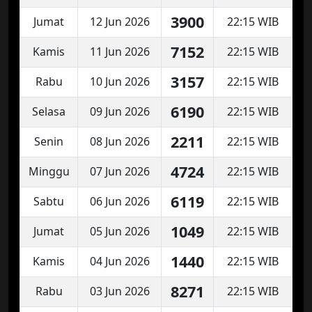
3900
Jumat
12 Jun 2026
22:15 WIB
7152
Kamis
11 Jun 2026
22:15 WIB
3157
Rabu
10 Jun 2026
22:15 WIB
6190
Selasa
09 Jun 2026
22:15 WIB
2211
Senin
08 Jun 2026
22:15 WIB
4724
Minggu
07 Jun 2026
22:15 WIB
6119
Sabtu
06 Jun 2026
22:15 WIB
1049
Jumat
05 Jun 2026
22:15 WIB
1440
Kamis
04 Jun 2026
22:15 WIB
8271
Rabu
03 Jun 2026
22:15 WIB