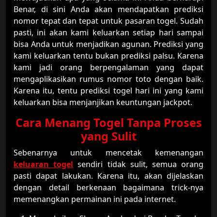
Benar, di sini Anda akan mendapatkan prediksi
nomor tepat dan tepat untuk pasaran togel. Sudah
pasti, ini akan kami keluarkan setiap hari sampai
bisa Anda untuk menjadikan agunan. Prediksi yang
kami keluarkan tentu bukan prediksi palsu. Karena
kami jadi orang berpengalaman yang dapat
mengaplikasikan rumus nomor toto dengan baik.
Karena itu, tentu prediksi togel hari ini yang kami
keluarkan bisa menjanjikan keuntungan jackpot.
Cara Menang Togel Tanpa Proses
yang Sulit
Sebenarnya untuk mencetak kemenangan
keluaran togel
sendiri tidak sulit, semua orang
pasti dapat lakukan. Karena itu, akan dijelaskan
dengan detail berkenaan bagaimana trick-nya
memenangkan permainan ini pada internet.