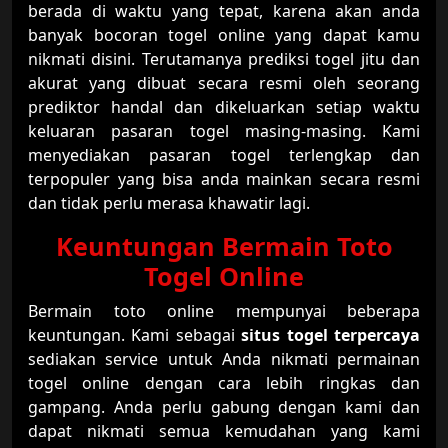
berada di waktu yang tepat, karena akan anda
banyak bocoran togel online yang dapat kamu
nikmati disini. Terutamanya prediksi togel jitu dan
akurat yang dibuat secara resmi oleh seorang
prediktor handal dan dikeluarkan setiap waktu
keluaran pasaran togel masing-masing. Kami
menyediakan pasaran togel terlengkap dan
terpopuler yang bisa anda mainkan secara resmi
dan tidak perlu merasa khawatir lagi.
Keuntungan Bermain Toto
Togel Online
Bermain toto online mempunyai beberapa
keuntungan. Kami sebagai
situs togel terpercaya
sediakan service untuk Anda nikmati permainan
togel online dengan cara lebih ringkas dan
gampang. Anda perlu gabung dengan kami dan
dapat nikmati semua kemudahan yang kami