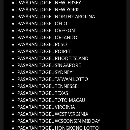
PASARAN TOGEL NEW JERSEY
PASARAN TOGEL NEW YORK
PASARAN TOGEL NORTH CAROLINA
PASARAN TOGEL OHIO
PASARAN TOGEL OREGON
PASARAN TOGEL ORLANDO
PASARAN TOGEL PCSO
PASARAN TOGEL POIPET
PASARAN TOGEL RHODE ISLAND
PASARAN TOGEL SINGAPORE
PASARAN TOGEL SYDNEY
PASARAN TOGEL TAIWAN LOTTO
PASARAN TOGEL TENNESSE
PASARAN TOGEL TEXAS
PASARAN TOGEL TOTO MACAU
PASARAN TOGEL VIRGINIA
PASARAN TOGEL WEST VIRGINIA
PASARAN TOGEL WISCONSIN MIDDAY
PASARAN TOGEL HONGKONG LOTTO