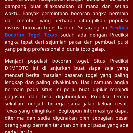
gampang buat dilaksanakan di mana dan setiap
waktu. Banyak permintaan bocoran angka bermain
dari member yang berharap ditampilkan populasi
diskusi bocoran togel hari ini. Sekarang ini
Prediksi
Bocoran Togel Texas
sudah ada dengan Prediksi
angka tepat dari sejumlah pakar dan pembuat puisi
yang paling professional di dunia toto gelap.
Menjadi populasi bocoran togel, Situs Prediksi
DKMTOTO ini di anjurkan buat siapa saja yang
mencari berita masalah pasaran togel yang paling
lengkap dan paling diyakinkan. Hasil ramuan angka
bermain pada situs ini perlu buat dipikir menjadi
gagasan dan bisa digabungkan Prediksi teman
sekalian menjadi bekerja sama jalan keluar result
Texas yang diinginkan. Begitupun informasinya dapat
diterima dan sedia digunakan oleh sebagian besar
orang yang bermain taruhan online di pasar yang ada
pada Hari Ini.