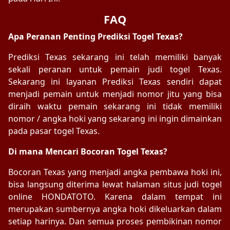
FAQ
Apa Peranan Penting Prediksi Togel Texas?
Prediksi Texas sekarang ini telah memiliki banyak
sekali peranan untuk pemain judi togel Texas.
Sekarang ini layanan Prediksi Texas sendiri dapat
menjadi pemain untuk menjadi nomor jitu yang bisa
diraih waktu pemain sekarang ini tidak memiliki
nomor / angka hoki yang sekarang ini ingin dimainkan
pada pasar togel Texas.
Di mana Mencari Bocoran Togel Texas?
Bocoran Texas yang menjadi angka pembawa hoki ini,
bisa langsung diterima lewat halaman situs judi togel
online HONDATOTO. Karena dalam tempat ini
merupakan sumbernya angka hoki dikeluarkan dalam
setiap harinya. Dan semua proses pembikinan nomor