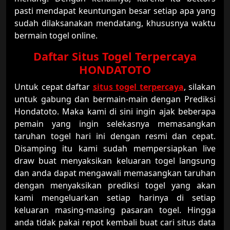
pasti mendapat keuntungan besar setiap apa yang
sudah dilaksanakan mendatang, khususnya waktu
bermain togel online.
Daftar Situs Togel Terpercaya
HONDATOTO
Untuk cepat daftar
situs togel terpercaya
, silakan
untuk gabung dan bermain-main dengan Prediksi
Hondatoto. Maka kami di sini ingin ajak beberapa
pemain yang ingin selekasnya memasangkan
taruhan togel hari ini dengan resmi dan cepat.
Disamping itu kami sudah mempersiapkan live
draw buat menyaksikan keluaran togel langsung
dan anda dapat mengawali memasangkan taruhan
dengan menyaksikan prediksi togel yang akan
kami mengeluarkan setiap harinya di setiap
keluaran masing-masing pasaran togel. Hingga
anda tidak pakai repot kembali buat cari situs data