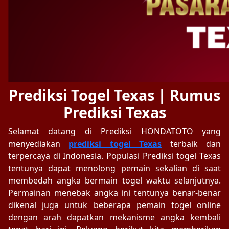
Prediksi Togel Texas | Rumus
Prediksi Texas
Selamat datang di Prediksi HONDATOTO yang
menyediakan
prediksi togel Texas
terbaik dan
terpercaya di Indonesia. Populasi Prediksi togel Texas
tentunya dapat menolong pemain sekalian di saat
membedah angka bermain togel waktu selanjutnya.
Permainan menebak angka ini tentunya benar-benar
dikenal juga untuk beberapa pemain togel online
dengan arah dapatkan mekanisme angka kembali