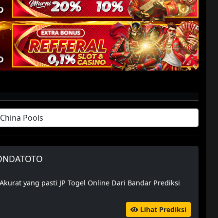
HONDATOTO
Akurat yang pasti JP Togel Online Dari Bandar Prediksi
Lihat Prediksi