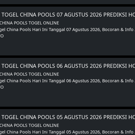
I TOGEL CHINA POOLS 07 AGUSTUS 2026 PREDIKSI 
CHINA POOLS TOGEL ONLINE
gel China Pools Hari Ini Tanggal 07 Agustus 2026,
Bocoran & Info 
TO
I TOGEL CHINA POOLS 06 AGUSTUS 2026 PREDIKSI 
CHINA POOLS TOGEL ONLINE
gel China Pools Hari Ini Tanggal 06 Agustus 2026,
Bocoran & Info 
TO
I TOGEL CHINA POOLS 05 AGUSTUS 2026 PREDIKSI 
CHINA POOLS TOGEL ONLINE
gel China Pools Hari Ini Tanggal 05 Agustus 2026,
Bocoran & Info 