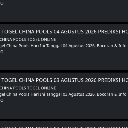
TO
I TOGEL CHINA POOLS 04 AGUSTUS 2026 PREDIKSI 
CHINA POOLS TOGEL ONLINE
gel China Pools Hari Ini Tanggal 04 Agustus 2026,
Bocoran & Info 
TO
I TOGEL CHINA POOLS 03 AGUSTUS 2026 PREDIKSI 
CHINA POOLS TOGEL ONLINE
gel China Pools Hari Ini Tanggal 03 Agustus 2026,
Bocoran & Info 
TO