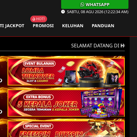
WHATSAPP
SABTU, 08 AGU 2026 (
12:22:36 AM
)
TI JACKPOT
PROMOSI
KELUHAN
PANDUAN
SELAMAT DATANG DI
HONDATOT