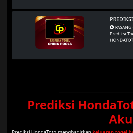
PREDIKS
PASANG 
Prediksi To
HONDATO
Prediksi HondaToto
Aku
Prediksi HondaToto menghadirkan
keluaran togel ha