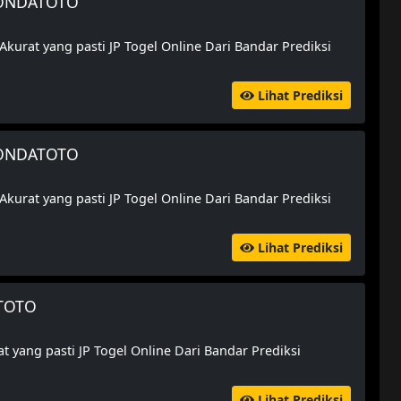
HONDATOTO
Akurat yang pasti JP Togel Online Dari Bandar Prediksi
Lihat Prediksi
HONDATOTO
Akurat yang pasti JP Togel Online Dari Bandar Prediksi
Lihat Prediksi
ATOTO
t yang pasti JP Togel Online Dari Bandar Prediksi
Lihat Prediksi