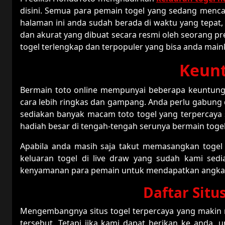
disini. Semua para pemain togel yang sedang menc
halaman ini anda sudah berada di waktu yang tepat, 
dan akurat yang dibuat secara resmi oleh seorang p
togel terlengkap dan terpopuler yang bisa anda maink
Keunt
Bermain toto online mempunyai beberapa keuntung
cara lebih ringkas dan gampang. Anda perlu gabung 
sediakan banyak macam toto togel yang terpercaya 
hadiah besar di tengah-tengah serunya bermain togel
Apabila anda masih saja takut memasangkan togel on
keluaran togel di live draw yang sudah kami sedi
kenyamanan para pemain untuk mendapatkan angka kel
Daftar Situ
Mengembangnya situs togel terpercaya yang makin r
tersebut. Tetapi jika kami dapat berikan ke anda, u