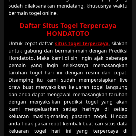
sudah dilaksanakan mendatang, khususnya waktu
bermain togel online.
Daftar Situs Togel Terpercaya
HONDATOTO
Untuk cepat daftar
situs togel terpercaya
, silakan
untuk gabung dan bermain-main dengan Prediksi
Hondatoto. Maka kami di sini ingin ajak beberapa
pemain yang ingin selekasnya memasangkan
taruhan togel hari ini dengan resmi dan cepat.
Disamping itu kami sudah mempersiapkan live
draw buat menyaksikan keluaran togel langsung
dan anda dapat mengawali memasangkan taruhan
dengan menyaksikan prediksi togel yang akan
kami mengeluarkan setiap harinya di setiap
keluaran masing-masing pasaran togel. Hingga
anda tidak pakai repot kembali buat cari situs data
keluaran togel hari ini yang terpercaya di