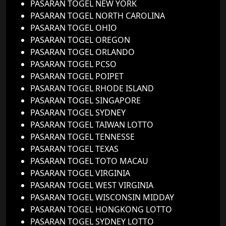
PASARAN TOGEL NEW YORK
PASARAN TOGEL NORTH CAROLINA
PASARAN TOGEL OHIO
PASARAN TOGEL OREGON
PASARAN TOGEL ORLANDO
PASARAN TOGEL PCSO
PASARAN TOGEL POIPET
PASARAN TOGEL RHODE ISLAND
PASARAN TOGEL SINGAPORE
PASARAN TOGEL SYDNEY
PASARAN TOGEL TAIWAN LOTTO
PASARAN TOGEL TENNESSE
PASARAN TOGEL TEXAS
PASARAN TOGEL TOTO MACAU
PASARAN TOGEL VIRGINIA
PASARAN TOGEL WEST VIRGINIA
PASARAN TOGEL WISCONSIN MIDDAY
PASARAN TOGEL HONGKONG LOTTO
PASARAN TOGEL SYDNEY LOTTO