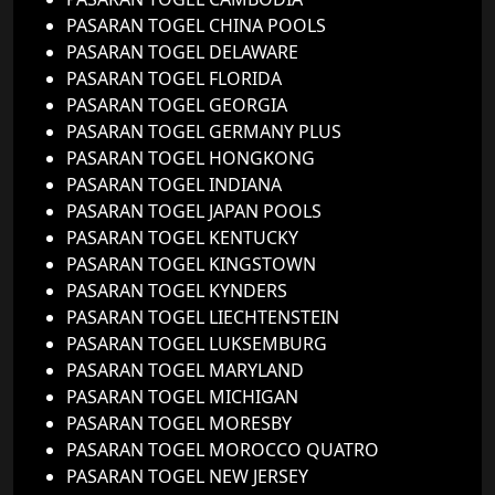
PASARAN TOGEL CHINA POOLS
PASARAN TOGEL DELAWARE
PASARAN TOGEL FLORIDA
PASARAN TOGEL GEORGIA
PASARAN TOGEL GERMANY PLUS
PASARAN TOGEL HONGKONG
PASARAN TOGEL INDIANA
PASARAN TOGEL JAPAN POOLS
PASARAN TOGEL KENTUCKY
PASARAN TOGEL KINGSTOWN
PASARAN TOGEL KYNDERS
PASARAN TOGEL LIECHTENSTEIN
PASARAN TOGEL LUKSEMBURG
PASARAN TOGEL MARYLAND
PASARAN TOGEL MICHIGAN
PASARAN TOGEL MORESBY
PASARAN TOGEL MOROCCO QUATRO
PASARAN TOGEL NEW JERSEY