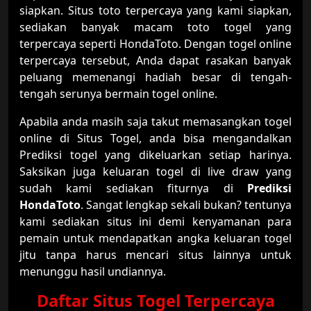
siapkan. Situs toto terpercaya yang kami siapkan,
sediakan banyak macam toto togel yang
terpercaya seperti HondaToto. Dengan togel online
terpercaya tersebut, Anda dapat rasakan banyak
peluang memenangi hadiah besar di tengah-
tengah serunya bermain togel online.
Apabila anda masih saja takut memasangkan togel
online di Situs Togel, anda bisa mengandalkan
Prediksi togel yang dikeluarkan setiap harinya.
Saksikan juga keluaran togel di live draw yang
sudah kami sediakan fiturnya di
Prediksi
HondaToto
. Sangat lengkap sekali bukan? tentunya
kami sediakan situs ini demi kenyamanan para
pemain untuk mendapatkan angka keluaran togel
jitu tanpa harus mencari situs lainnya untuk
menunggu hasil undiannya.
Daftar Situs Togel Terpercaya