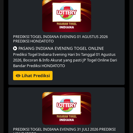
PREDIKSI TOGEL INDIANA EVENING 01 AGUSTUS 2026
PREDIKSI HONDATOTO
PASANG INDIANA EVENING TOGEL ONLINE
Prediksi Togel Indiana Evening Hari Ini Tanggal 01 Agustus
2026,
Bocoran & Info Akurat yang pasti JP Togel Online Dari
Bandar Prediksi HONDATOTO
Lihat Prediksi
PREDIKSI TOGEL INDIANA EVENING 31 JULI 2026 PREDIKSI