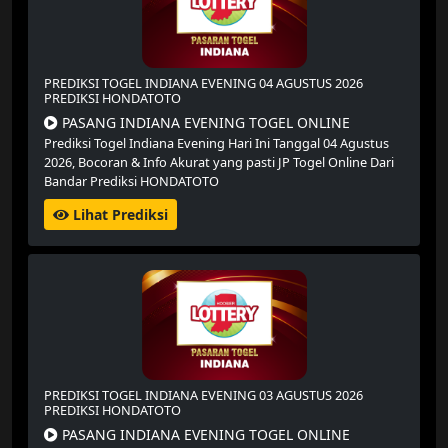
PREDIKSI TOGEL INDIANA EVENING 04 AGUSTUS 2026
PREDIKSI HONDATOTO
PASANG INDIANA EVENING TOGEL ONLINE
Prediksi Togel Indiana Evening Hari Ini Tanggal 04 Agustus
2026,
Bocoran & Info Akurat yang pasti JP Togel Online Dari
Bandar Prediksi HONDATOTO
Lihat Prediksi
PREDIKSI TOGEL INDIANA EVENING 03 AGUSTUS 2026
PREDIKSI HONDATOTO
PASANG INDIANA EVENING TOGEL ONLINE