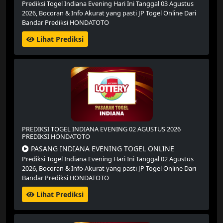
Prediksi Togel Indiana Evening Hari Ini Tanggal 03 Agustus
2026,
Bocoran & Info Akurat yang pasti JP Togel Online Dari
Bandar Prediksi HONDATOTO
Lihat Prediksi
PREDIKSI TOGEL INDIANA EVENING 02 AGUSTUS 2026
PREDIKSI HONDATOTO
PASANG INDIANA EVENING TOGEL ONLINE
Prediksi Togel Indiana Evening Hari Ini Tanggal 02 Agustus
2026,
Bocoran & Info Akurat yang pasti JP Togel Online Dari
Bandar Prediksi HONDATOTO
Lihat Prediksi