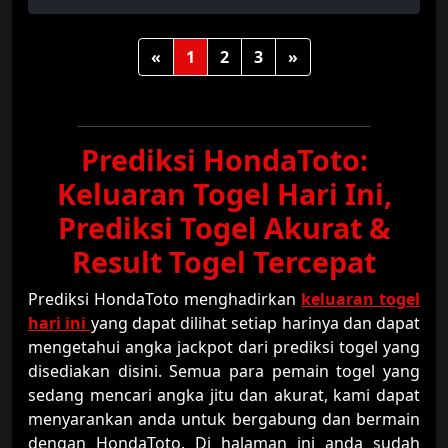
«
1
2
3
»
Prediksi HondaToto:
Keluaran Togel Hari Ini,
Prediksi Togel Akurat &
Result Togel Tercepat
Prediksi HondaToto menghadirkan
keluaran togel
hari ini
yang dapat dilihat setiap harinya dan dapat
mengetahui angka jackpot dari prediksi togel yang
disediakan disini. Semua para pemain togel yang
sedang mencari angka jitu dan akurat, kami dapat
menyarankan anda untuk bergabung dan bermain
dengan HondaToto. Di halaman ini anda sudah