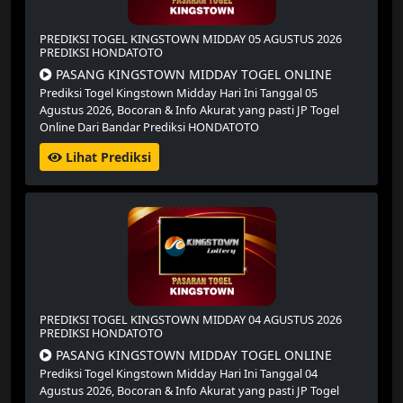
PREDIKSI TOGEL KINGSTOWN MIDDAY 05 AGUSTUS 2026
PREDIKSI HONDATOTO
PASANG KINGSTOWN MIDDAY TOGEL ONLINE
Prediksi Togel Kingstown Midday Hari Ini Tanggal 05
Agustus 2026,
Bocoran & Info Akurat yang pasti JP Togel
Online Dari Bandar Prediksi HONDATOTO
Lihat Prediksi
PREDIKSI TOGEL KINGSTOWN MIDDAY 04 AGUSTUS 2026
PREDIKSI HONDATOTO
PASANG KINGSTOWN MIDDAY TOGEL ONLINE
Prediksi Togel Kingstown Midday Hari Ini Tanggal 04
Agustus 2026,
Bocoran & Info Akurat yang pasti JP Togel