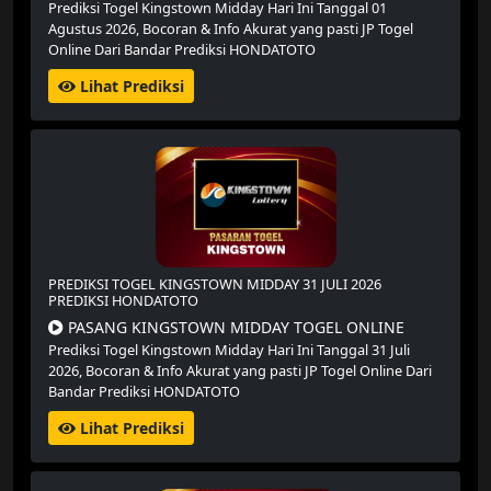
Prediksi Togel Kingstown Midday Hari Ini Tanggal 01
Agustus 2026,
Bocoran & Info Akurat yang pasti JP Togel
Online Dari Bandar Prediksi HONDATOTO
Lihat Prediksi
PREDIKSI TOGEL KINGSTOWN MIDDAY 31 JULI 2026
PREDIKSI HONDATOTO
PASANG KINGSTOWN MIDDAY TOGEL ONLINE
Prediksi Togel Kingstown Midday Hari Ini Tanggal 31 Juli
2026,
Bocoran & Info Akurat yang pasti JP Togel Online Dari
Bandar Prediksi HONDATOTO
Lihat Prediksi