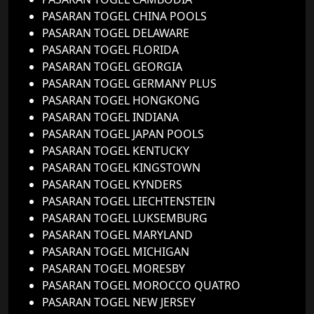
PASARAN TOGEL CHINA POOLS
PASARAN TOGEL DELAWARE
PASARAN TOGEL FLORIDA
PASARAN TOGEL GEORGIA
PASARAN TOGEL GERMANY PLUS
PASARAN TOGEL HONGKONG
PASARAN TOGEL INDIANA
PASARAN TOGEL JAPAN POOLS
PASARAN TOGEL KENTUCKY
PASARAN TOGEL KINGSTOWN
PASARAN TOGEL KYNDERS
PASARAN TOGEL LIECHTENSTEIN
PASARAN TOGEL LUKSEMBURG
PASARAN TOGEL MARYLAND
PASARAN TOGEL MICHIGAN
PASARAN TOGEL MORESBY
PASARAN TOGEL MOROCCO QUATRO
PASARAN TOGEL NEW JERSEY