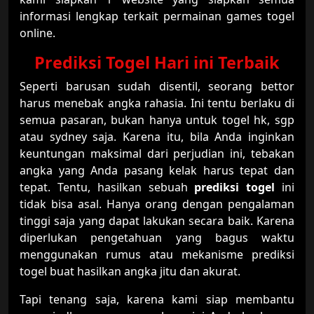
informasi lengkap terkait permainan games togel
online.
Prediksi Togel Hari ini Terbaik
Seperti barusan sudah disentil, seorang bettor
harus menebak angka rahasia. Ini tentu berlaku di
semua pasaran, bukan hanya untuk togel hk, sgp
atau sydney saja. Karena itu, bila Anda inginkan
keuntungan maksimal dari perjudian ini, tebakan
angka yang Anda pasang kelak harus tepat dan
tepat. Tentu, hasilkan sebuah
prediksi togel
ini
tidak bisa asal. Hanya orang dengan pengalaman
tinggi saja yang dapat lakukan secara baik. Karena
diperlukan pengetahuan yang bagus waktu
menggunakan rumus atau mekanisme prediksi
togel buat hasilkan angka jitu dan akurat.
Tapi tenang saja, karena kami siap membantu