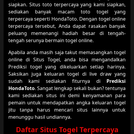
siapkan. Situs toto terpercaya yang kami siapkan,
sediakan banyak macam toto togel yang
terpercaya seperti HondaToto. Dengan togel online
terpercaya tersebut, Anda dapat rasakan banyak
peluang memenangi hadiah besar di tengah-
tengah serunya bermain togel online.
Apabila anda masih saja takut memasangkan togel
online di Situs Togel, anda bisa mengandalkan
Prediksi togel yang dikeluarkan setiap harinya.
Saksikan juga keluaran togel di live draw yang
sudah kami sediakan fiturnya di
Prediksi
HondaToto
. Sangat lengkap sekali bukan? tentunya
kami sediakan situs ini demi kenyamanan para
pemain untuk mendapatkan angka keluaran togel
jitu tanpa harus mencari situs lainnya untuk
menunggu hasil undiannya.
Daftar Situs Togel Terpercaya