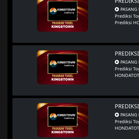
PREDIKS
PASANG 
Prediksi To
Prediksi 
PREDIKS
PASANG 
Prediksi To
HONDATO
PREDIKS
PASANG 
Prediksi To
HONDATO