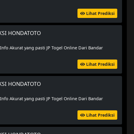
Lihat Prediksi
IKSI HONDATOTO
Info Akurat yang pasti JP Togel Online Dari Bandar
Lihat Prediksi
IKSI HONDATOTO
Info Akurat yang pasti JP Togel Online Dari Bandar
Lihat Prediksi