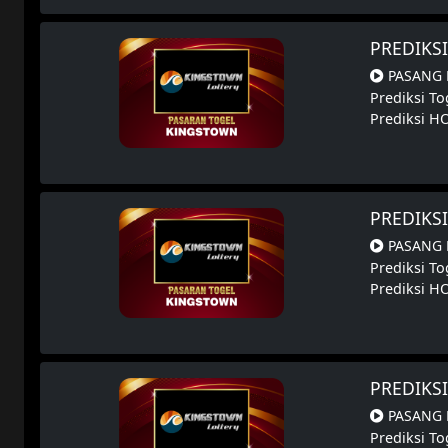
PREDIKS
PASANG 
Prediksi To
Prediksi 
PREDIKS
PASANG 
Prediksi To
Prediksi 
PREDIKS
PASANG 
Prediksi To