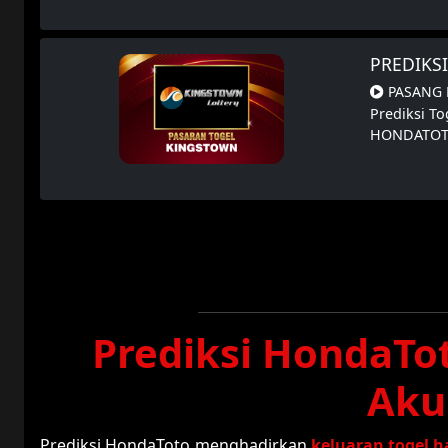
PREDIKS
PASANG 
Prediksi To
HONDATO
Prediksi HondaToto
Aku
Prediksi HondaToto menghadirkan
keluaran togel ha