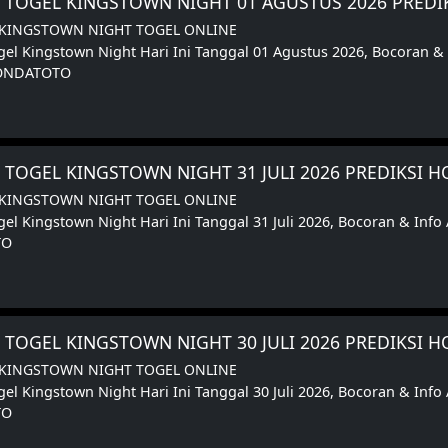
I TOGEL KINGSTOWN NIGHT 01 AGUSTUS 2026 PRED
KINGSTOWN NIGHT TOGEL ONLINE
gel Kingstown Night Hari Ini Tanggal 01 Agustus 2026,
Bocoran & 
HONDATOTO
I TOGEL KINGSTOWN NIGHT 31 JULI 2026 PREDIKSI
KINGSTOWN NIGHT TOGEL ONLINE
gel Kingstown Night Hari Ini Tanggal 31 Juli 2026,
Bocoran & Info 
TO
I TOGEL KINGSTOWN NIGHT 30 JULI 2026 PREDIKSI
KINGSTOWN NIGHT TOGEL ONLINE
gel Kingstown Night Hari Ini Tanggal 30 Juli 2026,
Bocoran & Info 
TO