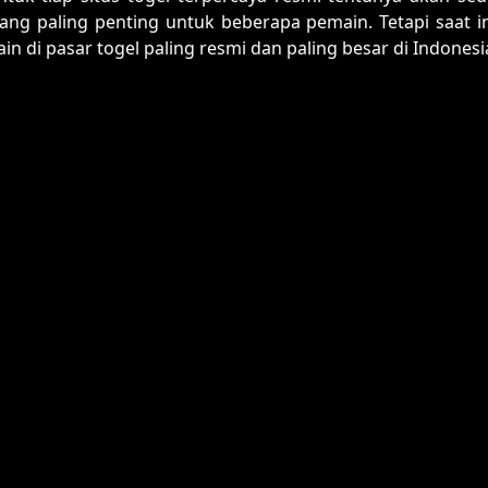
ng paling penting untuk beberapa pemain. Tetapi saat in
 di pasar togel paling resmi dan paling besar di Indonesia.