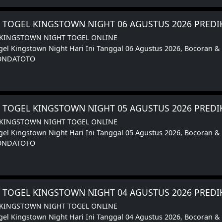
I TOGEL KINGSTOWN NIGHT 06 AGUSTUS 2026 PRED
KINGSTOWN NIGHT TOGEL ONLINE
gel Kingstown Night Hari Ini Tanggal 06 Agustus 2026,
Bocoran & 
HONDATOTO
I TOGEL KINGSTOWN NIGHT 05 AGUSTUS 2026 PRED
KINGSTOWN NIGHT TOGEL ONLINE
gel Kingstown Night Hari Ini Tanggal 05 Agustus 2026,
Bocoran & 
HONDATOTO
I TOGEL KINGSTOWN NIGHT 04 AGUSTUS 2026 PRED
KINGSTOWN NIGHT TOGEL ONLINE
gel Kingstown Night Hari Ini Tanggal 04 Agustus 2026,
Bocoran & 