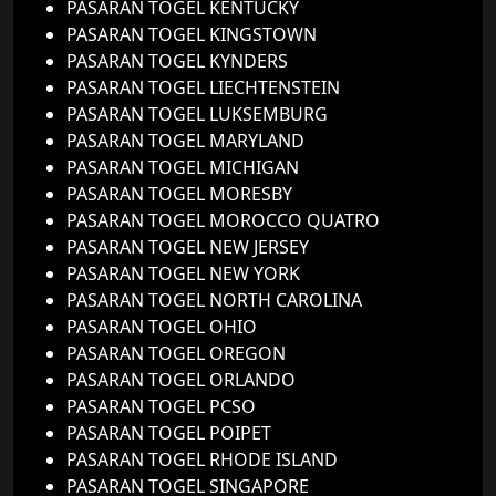
PASARAN TOGEL KENTUCKY
PASARAN TOGEL KINGSTOWN
PASARAN TOGEL KYNDERS
PASARAN TOGEL LIECHTENSTEIN
PASARAN TOGEL LUKSEMBURG
PASARAN TOGEL MARYLAND
PASARAN TOGEL MICHIGAN
PASARAN TOGEL MORESBY
PASARAN TOGEL MOROCCO QUATRO
PASARAN TOGEL NEW JERSEY
PASARAN TOGEL NEW YORK
PASARAN TOGEL NORTH CAROLINA
PASARAN TOGEL OHIO
PASARAN TOGEL OREGON
PASARAN TOGEL ORLANDO
PASARAN TOGEL PCSO
PASARAN TOGEL POIPET
PASARAN TOGEL RHODE ISLAND
PASARAN TOGEL SINGAPORE