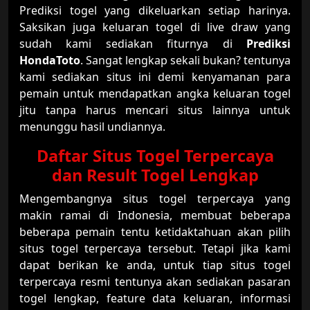
Prediksi togel yang dikeluarkan setiap harinya.
Saksikan juga keluaran togel di live draw yang
sudah kami sediakan fiturnya di
Prediksi
HondaToto
. Sangat lengkap sekali bukan? tentunya
kami sediakan situs ini demi kenyamanan para
pemain untuk mendapatkan angka keluaran togel
jitu tanpa harus mencari situs lainnya untuk
menunggu hasil undiannya.
Daftar Situs Togel Terpercaya
dan Result Togel Lengkap
Mengembangnya situs togel terpercaya yang
makin ramai di Indonesia, membuat beberapa
beberapa pemain tentu ketidaktahuan akan pilih
situs togel terpercaya tersebut. Tetapi jika kami
dapat berikan ke anda, untuk tiap situs togel
terpercaya resmi tentunya akan sediakan pasaran
togel lengkap, feature data keluaran, informasi