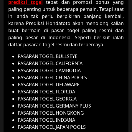
prediksi togel
tepat dan promosi bonus yang
paling penting untuk beberapa pemain. Tetapi saat
ini anda tak perlu berpikiran panjang kembali,
karena Prediksi Hondatoto akan menolong kalian
buat bermain di pasar togel paling resmi dan
paling besar di Indonesia. Seperti berikut ialah
daftar pasaran togel resmi dan terpercaya.
PASARAN TOGEL BULLSEYE
PASARAN TOGEL CALIFORNIA
PASARAN TOGEL CAMBODIA
PASARAN TOGEL CHINA POOLS
PASARAN TOGEL DELAWARE
PASARAN TOGEL FLORIDA
PASARAN TOGEL GEORGIA
PASARAN TOGEL GERMANY PLUS
PASARAN TOGEL HONGKONG
PASARAN TOGEL INDIANA
PASARAN TOGEL JAPAN POOLS