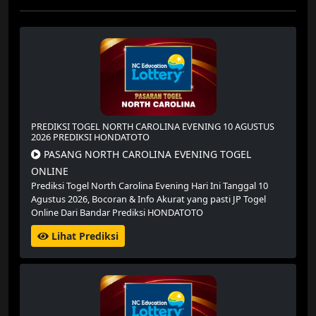
PREDIKSI TOGEL NORTH CAROLINA EVENING 10 AGUSTUS
2026 PREDIKSI HONDATOTO
PASANG NORTH CAROLINA EVENING TOGEL
ONLINE
Prediksi Togel North Carolina Evening Hari Ini Tanggal 10
Agustus 2026,
Bocoran & Info Akurat yang pasti JP Togel
Online Dari Bandar Prediksi HONDATOTO
Lihat Prediksi