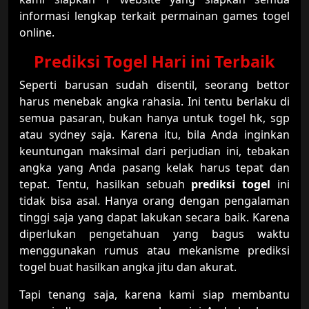
informasi lengkap terkait permainan games togel
online.
Prediksi Togel Hari ini Terbaik
Seperti barusan sudah disentil, seorang bettor
harus menebak angka rahasia. Ini tentu berlaku di
semua pasaran, bukan hanya untuk togel hk, sgp
atau sydney saja. Karena itu, bila Anda inginkan
keuntungan maksimal dari perjudian ini, tebakan
angka yang Anda pasang kelak harus tepat dan
tepat. Tentu, hasilkan sebuah
prediksi togel
ini
tidak bisa asal. Hanya orang dengan pengalaman
tinggi saja yang dapat lakukan secara baik. Karena
diperlukan pengetahuan yang bagus waktu
menggunakan rumus atau mekanisme prediksi
togel buat hasilkan angka jitu dan akurat.
Tapi tenang saja, karena kami siap membantu