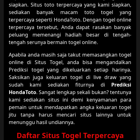
siapkan. Situs toto terpercaya yang kami siapkan,
sediakan banyak macam toto togel yang
terpercaya seperti HondaToto. Dengan togel online
terpercaya tersebut, Anda dapat rasakan banyak
peluang memenangi hadiah besar di tengah-
tengah serunya bermain togel online.
Apabila anda masih saja takut memasangkan togel
online di Situs Togel, anda bisa mengandalkan
Prediksi togel yang dikeluarkan setiap harinya.
Saksikan juga keluaran togel di live draw yang
sudah kami sediakan fiturnya di
Prediksi
HondaToto
. Sangat lengkap sekali bukan? tentunya
kami sediakan situs ini demi kenyamanan para
pemain untuk mendapatkan angka keluaran togel
jitu tanpa harus mencari situs lainnya untuk
menunggu hasil undiannya.
Daftar Situs Togel Terpercaya