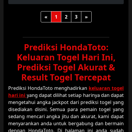
«
1
2
3
»
Prediksi HondaToto:
Keluaran Togel Hari Ini,
Prediksi Togel Akurat &
Result Togel Tercepat
Prediksi HondaToto menghadirkan
keluaran togel
hari ini
yang dapat dilihat setiap harinya dan dapat
mengetahui angka jackpot dari prediksi togel yang
disediakan disini. Semua para pemain togel yang
sedang mencari angka jitu dan akurat, kami dapat
menyarankan anda untuk bergabung dan bermain
dengan HondaToto. Di halaman ini anda sudah