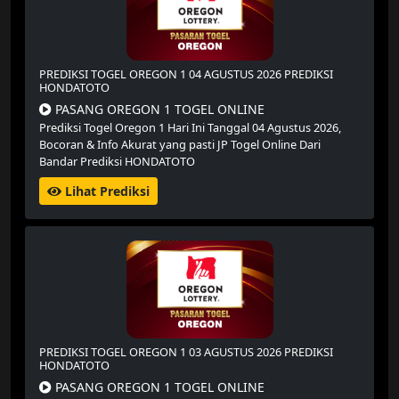
PREDIKSI TOGEL OREGON 1 04 AGUSTUS 2026 PREDIKSI
HONDATOTO
PASANG OREGON 1 TOGEL ONLINE
Prediksi Togel Oregon 1 Hari Ini Tanggal 04 Agustus 2026,
Bocoran & Info Akurat yang pasti JP Togel Online Dari
Bandar Prediksi HONDATOTO
Lihat Prediksi
PREDIKSI TOGEL OREGON 1 03 AGUSTUS 2026 PREDIKSI
HONDATOTO
PASANG OREGON 1 TOGEL ONLINE