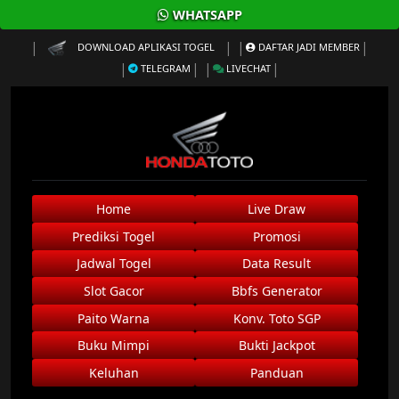
WHATSAPP
DOWNLOAD APLIKASI TOGEL
DAFTAR JADI MEMBER
TELEGRAM
LIVECHAT
Home
Live Draw
Prediksi Togel
Promosi
Jadwal Togel
Data Result
Slot Gacor
Bbfs Generator
Paito Warna
Konv. Toto SGP
Buku Mimpi
Bukti Jackpot
Keluhan
Panduan