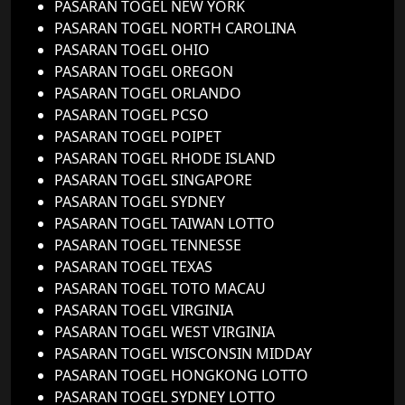
PASARAN TOGEL NEW YORK
PASARAN TOGEL NORTH CAROLINA
PASARAN TOGEL OHIO
PASARAN TOGEL OREGON
PASARAN TOGEL ORLANDO
PASARAN TOGEL PCSO
PASARAN TOGEL POIPET
PASARAN TOGEL RHODE ISLAND
PASARAN TOGEL SINGAPORE
PASARAN TOGEL SYDNEY
PASARAN TOGEL TAIWAN LOTTO
PASARAN TOGEL TENNESSE
PASARAN TOGEL TEXAS
PASARAN TOGEL TOTO MACAU
PASARAN TOGEL VIRGINIA
PASARAN TOGEL WEST VIRGINIA
PASARAN TOGEL WISCONSIN MIDDAY
PASARAN TOGEL HONGKONG LOTTO
PASARAN TOGEL SYDNEY LOTTO