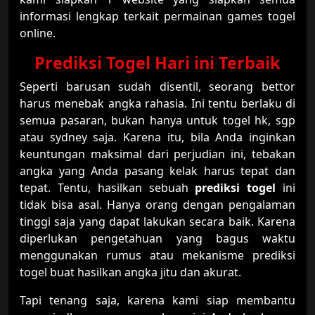
informasi lengkap terkait permainan games togel
online.
Prediksi Togel Hari ini Terbaik
Seperti barusan sudah disentil, seorang bettor
harus menebak angka rahasia. Ini tentu berlaku di
semua pasaran, bukan hanya untuk togel hk, sgp
atau sydney saja. Karena itu, bila Anda inginkan
keuntungan maksimal dari perjudian ini, tebakan
angka yang Anda pasang kelak harus tepat dan
tepat. Tentu, hasilkan sebuah
prediksi togel
ini
tidak bisa asal. Hanya orang dengan pengalaman
tinggi saja yang dapat lakukan secara baik. Karena
diperlukan pengetahuan yang bagus waktu
menggunakan rumus atau mekanisme prediksi
togel buat hasilkan angka jitu dan akurat.
Tapi tenang saja, karena kami siap membantu