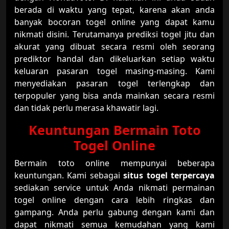
berada di waktu yang tepat, karena akan anda
banyak bocoran togel online yang dapat kamu
nikmati disini. Terutamanya prediksi togel jitu dan
akurat yang dibuat secara resmi oleh seorang
prediktor handal dan dikeluarkan setiap waktu
keluaran pasaran togel masing-masing. Kami
menyediakan pasaran togel terlengkap dan
terpopuler yang bisa anda mainkan secara resmi
dan tidak perlu merasa khawatir lagi.
Keuntungan Bermain Toto
Togel Online
Bermain toto online mempunyai beberapa
keuntungan. Kami sebagai
situs togel terpercaya
sediakan service untuk Anda nikmati permainan
togel online dengan cara lebih ringkas dan
gampang. Anda perlu gabung dengan kami dan
dapat nikmati semua kemudahan yang kami