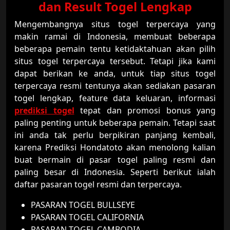
dan Result Togel Lengkap
Mengembangnya situs togel terpercaya yang
makin ramai di Indonesia, membuat beberapa
beberapa pemain tentu ketidaktahuan akan pilih
situs togel terpercaya tersebut. Tetapi jika kami
dapat berikan ke anda, untuk tiap situs togel
terpercaya resmi tentunya akan sediakan pasaran
togel lengkap, feature data keluaran, informasi
prediksi togel
tepat dan promosi bonus yang
paling penting untuk beberapa pemain. Tetapi saat
ini anda tak perlu berpikiran panjang kembali,
karena Prediksi Hondatoto akan menolong kalian
buat bermain di pasar togel paling resmi dan
paling besar di Indonesia. Seperti berikut ialah
daftar pasaran togel resmi dan terpercaya.
PASARAN TOGEL BULLSEYE
PASARAN TOGEL CALIFORNIA
PASARAN TOGEL CAMBODIA