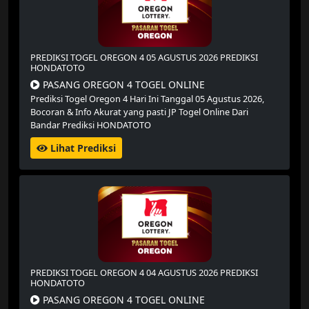
PREDIKSI TOGEL OREGON 4 05 AGUSTUS 2026 PREDIKSI
HONDATOTO
PASANG OREGON 4 TOGEL ONLINE
Prediksi Togel Oregon 4 Hari Ini Tanggal 05 Agustus 2026,
Bocoran & Info Akurat yang pasti JP Togel Online Dari
Bandar Prediksi HONDATOTO
Lihat Prediksi
PREDIKSI TOGEL OREGON 4 04 AGUSTUS 2026 PREDIKSI
HONDATOTO
PASANG OREGON 4 TOGEL ONLINE