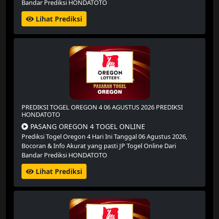
Bandar Prediksi HONDATOTO
Lihat Prediksi
PREDIKSI TOGEL OREGON 4 06 AGUSTUS 2026 PREDIKSI
HONDATOTO
PASANG OREGON 4 TOGEL ONLINE
Prediksi Togel Oregon 4 Hari Ini Tanggal 06 Agustus 2026,
Bocoran & Info Akurat yang pasti JP Togel Online Dari
Bandar Prediksi HONDATOTO
Lihat Prediksi