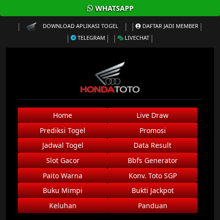
WHATSAPP
DOWNLOAD APLIKASI TOGEL
DAFTAR JADI MEMBER
TELEGRAM
LIVECHAT
Home
Live Draw
Prediksi Togel
Promosi
Jadwal Togel
Data Result
Slot Gacor
Bbfs Generator
Paito Warna
Konv. Toto SGP
Buku Mimpi
Bukti Jackpot
Keluhan
Panduan