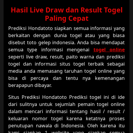
Hasil Live Draw dan Result Togel
Paling Cepat
Prediksi Hondatoto siapkan semua informasi yang
berkaitan dengan dunia togel atau yang biasa
disebut toto gelep indonesia. Anda bisa mendapat
semua type informasi mengenai
togel online
seperti live draw, result, paito warna dan prediksi
togel dan informasi situs togel terbaik sebagai
media anda memasang taruhan togel online yang
bisa di percaya dan tentu nya kemenangan
berapapun dibayar.
Situs Prediksi Hondatoto Prediksi togel ini di ide
dari sulitnya untuk sejumlah pemain togel online
dalam mencari informasi tentang hasil / result /
keluaran nomor togel karena ketatnya proses
penutupan nawala di Indonesia. Oleh karena itu
kami siapkan 1 website yang siapkan semua