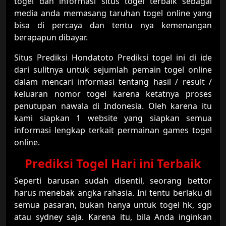
togel dan informasi situs togel terbaik sebagai
media anda memasang taruhan togel online yang
bisa di percaya dan tentu nya kemenangan
berapapun dibayar.
Situs Prediksi Hondatoto Prediksi togel ini di ide
dari sulitnya untuk sejumlah pemain togel online
dalam mencari informasi tentang hasil / result /
keluaran nomor togel karena ketatnya proses
penutupan nawala di Indonesia. Oleh karena itu
kami siapkan 1 website yang siapkan semua
informasi lengkap terkait permainan games togel
online.
Prediksi Togel Hari ini Terbaik
Seperti barusan sudah disentil, seorang bettor
harus menebak angka rahasia. Ini tentu berlaku di
semua pasaran, bukan hanya untuk togel hk, sgp
atau sydney saja. Karena itu, bila Anda inginkan