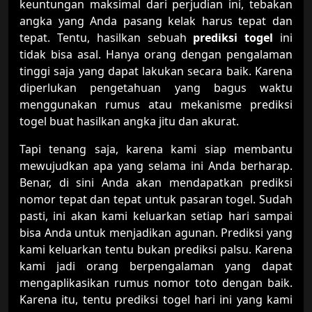
keuntungan maksimal dari perjudian ini, tebakan
angka yang Anda pasang kelak harus tepat dan
tepat. Tentu, hasilkan sebuah
prediksi togel
ini
tidak bisa asal. Hanya orang dengan pengalaman
tinggi saja yang dapat lakukan secara baik. Karena
diperlukan pengetahuan yang bagus waktu
menggunakan rumus atau mekanisme prediksi
togel buat hasilkan angka jitu dan akurat.
Tapi tenang saja, karena kami siap membantu
mewujudkan apa yang selama ini Anda berharap.
Benar, di sini Anda akan mendapatkan prediksi
nomor tepat dan tepat untuk pasaran togel. Sudah
pasti, ini akan kami keluarkan setiap hari sampai
bisa Anda untuk menjadikan agunan. Prediksi yang
kami keluarkan tentu bukan prediksi palsu. Karena
kami jadi orang berpengalaman yang dapat
mengaplikasikan rumus nomor toto dengan baik.
Karena itu, tentu prediksi togel hari ini yang kami