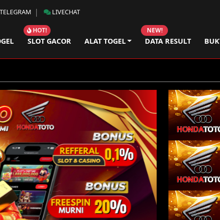
TELEGRAM
LIVECHAT
OGEL
SLOT GACOR
ALAT TOGEL
DATA RESULT
BUK