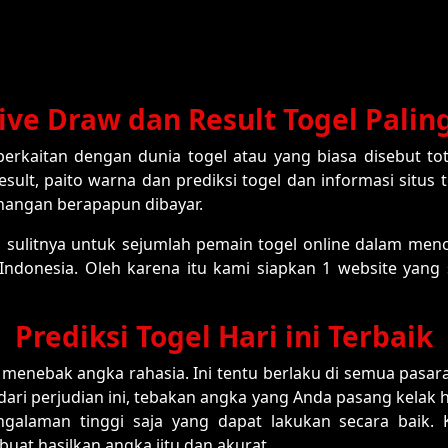
Live Draw dan Result Togel Palin
erkaitan dengan dunia togel atau yang biasa disebut t
result, paito warna dan prediksi togel dan informasi sit
enangan berapapun dibayar.
ari sulitnya untuk sejumlah pemain togel online dalam menc
Indonesia. Oleh karena itu kami siapkan 1 website yang
Prediksi Togel Hari ini Terbaik
s menebak angka rahasia. Ini tentu berlaku di semua pasara
ari perjudian ini, tebakan angka yang Anda pasang kelak h
ngalaman tinggi saja yang dapat lakukan secara baik
at hasilkan angka jitu dan akurat.