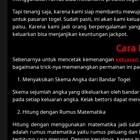
Tapi tenang saja, karena kami siap membantu mewuju
untuk pasaran togel. Sudah pasti, ini akan kami kel
palsu. Karena kami jadi orang berpengalaman yang 
keluarkan bisa menjanjikan keuntungan jackpot.
Cara 
Sebenarnya untuk mencetak kemenangan
keluaran 
bagaimana trick-nya memenangkan permainan ini pad
Menyaksikan Skema Angka dari Bandar Togel
Skema sejumlah angka yang dikeluarkan oleh bandar t
pada setiap keluaran angka. Kelak bettors dapat me
Hitung dengan Rumus Matematika
Hitung dengan menggunakan matematika jadi sala
adalah rumus matematika yaitu rumus peluang dan 
terhitung cara menang. Dengan kenalinya, karena i