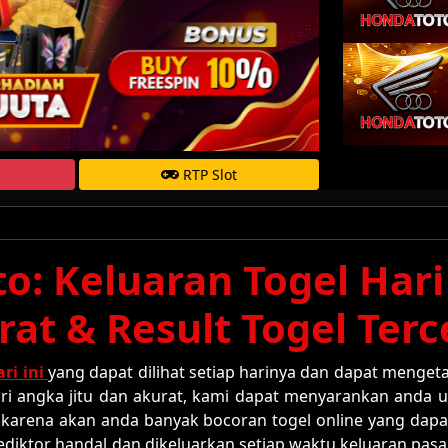
RTP Slot
: Keluaran Togel Hari 
rat & Result Togel Terc
ri ini
yang dapat dilihat setiap harinya dan dapat mengeta
ari angka jitu dan akurat, kami dapat menyarankan anda
karena akan anda banyak bocoran togel online yang dapat 
rediktor handal dan dikeluarkan setiap waktu keluaran pa