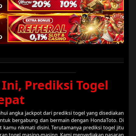
Ini, Prediksi Togel
epat
hui angka jackpot dari prediksi togel yang disediakan
 untuk bergabung dan bermain dengan HondaToto. Di
kamu nikmati disini. Terutamanya prediksi togel jitu
saran togel masing-masing. Kami menyediakan pasaran