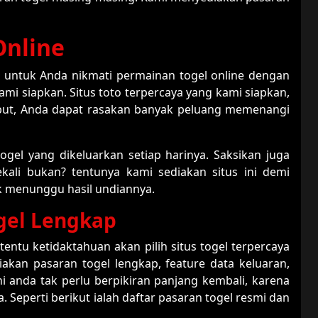
Online
e untuk Anda nikmati permainan togel online dengan
i siapkan. Situs toto terpercaya yang kami siapkan,
sebut, Anda dapat rasakan banyak peluang memenangi
ogel yang dikeluarkan setiap harinya. Saksikan juga
ekali bukan? tentunya kami sediakan situs ini demi
k menunggu hasil undiannya.
ogel Lengkap
tu ketidaktahuan akan pilih situs togel terpercaya
diakan pasaran togel lengkap, feature data keluaran,
i anda tak perlu berpikiran panjang kembali, karena
 Seperti berikut ialah daftar pasaran togel resmi dan