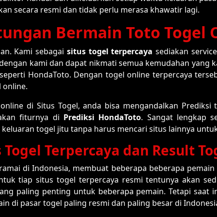
an secara resmi dan tidak perlu merasa khawatir lagi.
ungan Bermain Toto Togel 
an. Kami sebagai
situs togel terpercaya
sediakan servic
dengan kami dan dapat nikmati semua kemudahan yang kam
seperti HondaToto. Dengan togel online terpercaya ter
 online.
line di Situs Togel, anda bisa mengandalkan Prediksi t
akan fiturnya di
Prediksi HondaToto
. Sangat lengkap s
uaran togel jitu tanpa harus mencari situs lainnya untu
s Togel Terpercaya dan Result T
amai di Indonesia, membuat beberapa beberapa pemain ten
ntuk tiap situs togel terpercaya resmi tentunya akan se
ng paling penting untuk beberapa pemain. Tetapi saat in
 di pasar togel paling resmi dan paling besar di Indonesia.