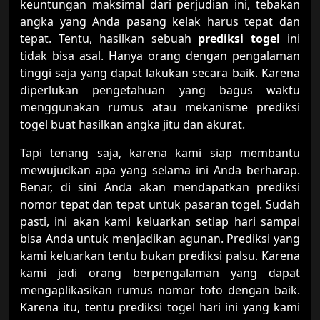
keuntungan maksimal dari perjudian ini, tebakan
angka yang Anda pasang kelak harus tepat dan
tepat. Tentu, hasilkan sebuah
prediksi togel
ini
tidak bisa asal. Hanya orang dengan pengalaman
tinggi saja yang dapat lakukan secara baik. Karena
diperlukan pengetahuan yang bagus waktu
menggunakan rumus atau mekanisme prediksi
togel buat hasilkan angka jitu dan akurat.
Tapi tenang saja, karena kami siap membantu
mewujudkan apa yang selama ini Anda berharap.
Benar, di sini Anda akan mendapatkan prediksi
nomor tepat dan tepat untuk pasaran togel. Sudah
pasti, ini akan kami keluarkan setiap hari sampai
bisa Anda untuk menjadikan agunan. Prediksi yang
kami keluarkan tentu bukan prediksi palsu. Karena
kami jadi orang berpengalaman yang dapat
mengaplikasikan rumus nomor toto dengan baik.
Karena itu, tentu prediksi togel hari ini yang kami