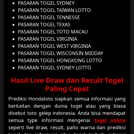
PASARAN TOGEL SYDNEY
PASARAN TOGEL TAIWAN LOTTO
PASARAN TOGEL TENNESSE
PASARAN TOGEL TEXAS
PASARAN TOGEL TOTO MACAU
PASARAN TOGEL VIRGINIA
PASARAN TOGEL WEST VIRGINIA
PASARAN TOGEL WISCONSIN MIDDAY
PASARAN TOGEL HONGKONG LOTTO
PASARAN TOGEL SYDNEY LOTTO
Hasil Live Draw dan Result Togel
Paling Cepat
Prediksi Hondatoto siapkan semua informasi yang
berkaitan dengan dunia togel atau yang biasa
disebut toto gelep indonesia. Anda bisa mendapat
semua type informasi mengenai
togel online
seperti live draw, result, paito warna dan prediksi