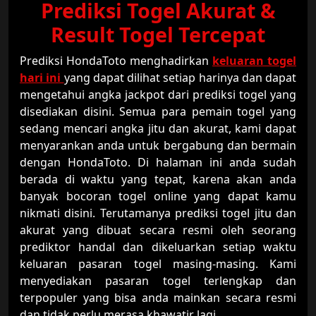
Prediksi Togel Akurat &
Result Togel Tercepat
Prediksi HondaToto menghadirkan
keluaran togel
hari ini
yang dapat dilihat setiap harinya dan dapat
mengetahui angka jackpot dari prediksi togel yang
disediakan disini. Semua para pemain togel yang
sedang mencari angka jitu dan akurat, kami dapat
menyarankan anda untuk bergabung dan bermain
dengan HondaToto. Di halaman ini anda sudah
berada di waktu yang tepat, karena akan anda
banyak bocoran togel online yang dapat kamu
nikmati disini. Terutamanya prediksi togel jitu dan
akurat yang dibuat secara resmi oleh seorang
prediktor handal dan dikeluarkan setiap waktu
keluaran pasaran togel masing-masing. Kami
menyediakan pasaran togel terlengkap dan
terpopuler yang bisa anda mainkan secara resmi
dan tidak perlu merasa khawatir lagi.