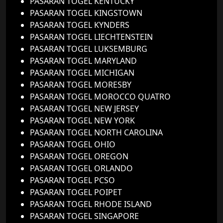
PASARAN TOGEL KENTUCKY
PASARAN TOGEL KINGSTOWN
PASARAN TOGEL KYNDERS
PASARAN TOGEL LIECHTENSTEIN
PASARAN TOGEL LUKSEMBURG
PASARAN TOGEL MARYLAND
PASARAN TOGEL MICHIGAN
PASARAN TOGEL MORESBY
PASARAN TOGEL MOROCCO QUATRO
PASARAN TOGEL NEW JERSEY
PASARAN TOGEL NEW YORK
PASARAN TOGEL NORTH CAROLINA
PASARAN TOGEL OHIO
PASARAN TOGEL OREGON
PASARAN TOGEL ORLANDO
PASARAN TOGEL PCSO
PASARAN TOGEL POIPET
PASARAN TOGEL RHODE ISLAND
PASARAN TOGEL SINGAPORE