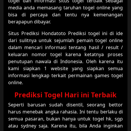
togel dan informasi situs togel terbaik sebagai
media anda memasang taruhan togel online yang
bisa di percaya dan tentu nya kemenangan
berapapun dibayar.
Situs Prediksi Hondatoto Prediksi togel ini di ide
dari sulitnya untuk sejumlah pemain togel online
dalam mencari informasi tentang hasil / result /
keluaran nomor togel karena ketatnya proses
penutupan nawala di Indonesia. Oleh karena itu
kami siapkan 1 website yang siapkan semua
informasi lengkap terkait permainan games togel
online.
Prediksi Togel Hari ini Terbaik
Seperti barusan sudah disentil, seorang bettor
harus menebak angka rahasia. Ini tentu berlaku di
semua pasaran, bukan hanya untuk togel hk, sgp
atau sydney saja. Karena itu, bila Anda inginkan