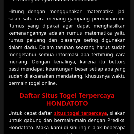
Hitung dengan menggunakan matematika jadi
salah satu cara menang gampang permainan ini.
Rumus yang dipakai agar dapat menghasilkan
kemenangannya adalah rumus matematika yaitu
rumus peluang dan biasanya sering digunakan
dalam dadu. Dalam taruhan seorang harus sudah
mengetahui semua informasi apa terhitung cara
menang. Dengan kenalinya, karena itu bettors
pasti mendapat keuntungan besar setiap apa yang
sudah dilaksanakan mendatang, khususnya waktu
bermain togel online.
Daftar Situs Togel Terpercaya
HONDATOTO
Untuk cepat daftar
situs togel terpercaya
, silakan
untuk gabung dan bermain-main dengan Prediksi
Hondatoto. Maka kami di sini ingin ajak beberapa