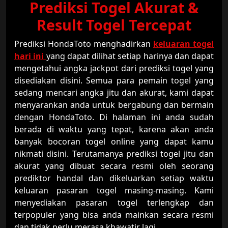
Prediksi Togel Akurat &
Result Togel Tercepat
Prediksi HondaToto menghadirkan
keluaran togel
hari ini
yang dapat dilihat setiap harinya dan dapat
mengetahui angka jackpot dari prediksi togel yang
disediakan disini. Semua para pemain togel yang
sedang mencari angka jitu dan akurat, kami dapat
menyarankan anda untuk bergabung dan bermain
dengan HondaToto. Di halaman ini anda sudah
berada di waktu yang tepat, karena akan anda
banyak bocoran togel online yang dapat kamu
nikmati disini. Terutamanya prediksi togel jitu dan
akurat yang dibuat secara resmi oleh seorang
prediktor handal dan dikeluarkan setiap waktu
keluaran pasaran togel masing-masing. Kami
menyediakan pasaran togel terlengkap dan
terpopuler yang bisa anda mainkan secara resmi
dan tidak perlu merasa khawatir lagi.