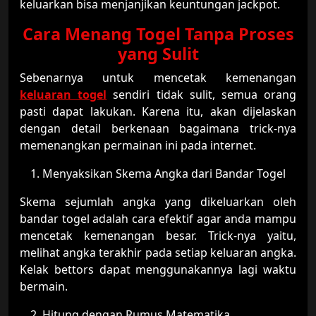
keluarkan bisa menjanjikan keuntungan jackpot.
Cara Menang Togel Tanpa Proses
yang Sulit
Sebenarnya untuk mencetak kemenangan
keluaran togel
sendiri tidak sulit, semua orang
pasti dapat lakukan. Karena itu, akan dijelaskan
dengan detail berkenaan bagaimana trick-nya
memenangkan permainan ini pada internet.
Menyaksikan Skema Angka dari Bandar Togel
Skema sejumlah angka yang dikeluarkan oleh
bandar togel adalah cara efektif agar anda mampu
mencetak kemenangan besar. Trick-nya yaitu,
melihat angka terakhir pada setiap keluaran angka.
Kelak bettors dapat menggunakannya lagi waktu
bermain.
Hitung dengan Rumus Matematika