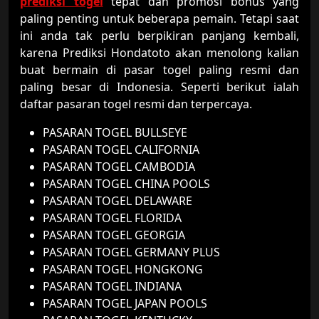
prediksi togel
tepat dan promosi bonus yang
paling penting untuk beberapa pemain. Tetapi saat
ini anda tak perlu berpikiran panjang kembali,
karena Prediksi Hondatoto akan menolong kalian
buat bermain di pasar togel paling resmi dan
paling besar di Indonesia. Seperti berikut ialah
daftar pasaran togel resmi dan terpercaya.
PASARAN TOGEL BULLSEYE
PASARAN TOGEL CALIFORNIA
PASARAN TOGEL CAMBODIA
PASARAN TOGEL CHINA POOLS
PASARAN TOGEL DELAWARE
PASARAN TOGEL FLORIDA
PASARAN TOGEL GEORGIA
PASARAN TOGEL GERMANY PLUS
PASARAN TOGEL HONGKONG
PASARAN TOGEL INDIANA
PASARAN TOGEL JAPAN POOLS