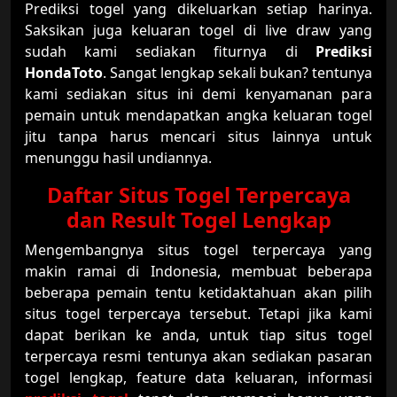
Prediksi togel yang dikeluarkan setiap harinya.
Saksikan juga keluaran togel di live draw yang
sudah kami sediakan fiturnya di
Prediksi
HondaToto
. Sangat lengkap sekali bukan? tentunya
kami sediakan situs ini demi kenyamanan para
pemain untuk mendapatkan angka keluaran togel
jitu tanpa harus mencari situs lainnya untuk
menunggu hasil undiannya.
Daftar Situs Togel Terpercaya
dan Result Togel Lengkap
Mengembangnya situs togel terpercaya yang
makin ramai di Indonesia, membuat beberapa
beberapa pemain tentu ketidaktahuan akan pilih
situs togel terpercaya tersebut. Tetapi jika kami
dapat berikan ke anda, untuk tiap situs togel
terpercaya resmi tentunya akan sediakan pasaran
togel lengkap, feature data keluaran, informasi