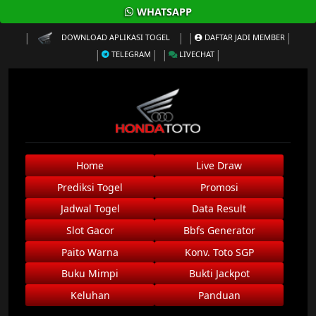
WHATSAPP
DOWNLOAD APLIKASI TOGEL
DAFTAR JADI MEMBER
TELEGRAM
LIVECHAT
Home
Live Draw
Prediksi Togel
Promosi
Jadwal Togel
Data Result
Slot Gacor
Bbfs Generator
Paito Warna
Konv. Toto SGP
Buku Mimpi
Bukti Jackpot
Keluhan
Panduan