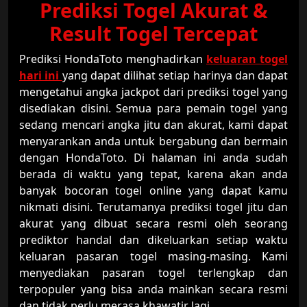
Prediksi Togel Akurat &
Result Togel Tercepat
Prediksi HondaToto menghadirkan
keluaran togel
hari ini
yang dapat dilihat setiap harinya dan dapat
mengetahui angka jackpot dari prediksi togel yang
disediakan disini. Semua para pemain togel yang
sedang mencari angka jitu dan akurat, kami dapat
menyarankan anda untuk bergabung dan bermain
dengan HondaToto. Di halaman ini anda sudah
berada di waktu yang tepat, karena akan anda
banyak bocoran togel online yang dapat kamu
nikmati disini. Terutamanya prediksi togel jitu dan
akurat yang dibuat secara resmi oleh seorang
prediktor handal dan dikeluarkan setiap waktu
keluaran pasaran togel masing-masing. Kami
menyediakan pasaran togel terlengkap dan
terpopuler yang bisa anda mainkan secara resmi
dan tidak perlu merasa khawatir lagi.