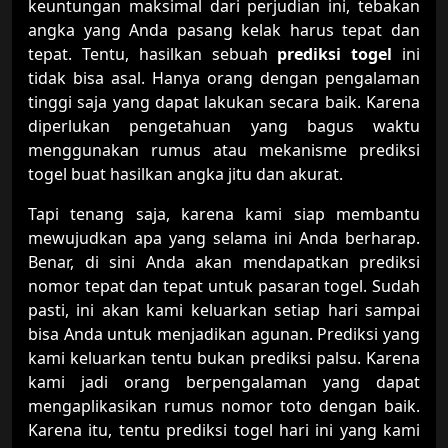
keuntungan maksimal dari perjudian ini, tebakan
angka yang Anda pasang kelak harus tepat dan
tepat. Tentu, hasilkan sebuah
prediksi togel
ini
tidak bisa asal. Hanya orang dengan pengalaman
tinggi saja yang dapat lakukan secara baik. Karena
diperlukan pengetahuan yang bagus waktu
menggunakan rumus atau mekanisme prediksi
togel buat hasilkan angka jitu dan akurat.
Tapi tenang saja, karena kami siap membantu
mewujudkan apa yang selama ini Anda berharap.
Benar, di sini Anda akan mendapatkan prediksi
nomor tepat dan tepat untuk pasaran togel. Sudah
pasti, ini akan kami keluarkan setiap hari sampai
bisa Anda untuk menjadikan agunan. Prediksi yang
kami keluarkan tentu bukan prediksi palsu. Karena
kami jadi orang berpengalaman yang dapat
mengaplikasikan rumus nomor toto dengan baik.
Karena itu, tentu prediksi togel hari ini yang kami