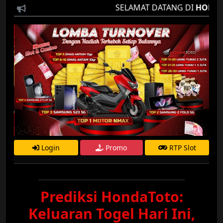
SELAMAT DATANG DI
HONDAT
Login
Promo
RTP Slot
Prediksi HondaToto:
Keluaran Togel Hari Ini,