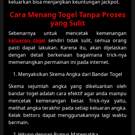
keluarkan bisa menjanjikan keuntungan jackpot.
Cara Menang Togel Tanpa Proses
yang Sulit
Sebenarnya untuk mencetak kemenangan
keluaran togel
sendiri tidak sulit, semua orang
pasti dapat lakukan. Karena itu, akan dijelaskan
dengan detail berkenaan bagaimana trick-nya
memenangkan permainan ini pada internet.
Menyaksikan Skema Angka dari Bandar Togel
Skema sejumlah angka yang dikeluarkan oleh
bandar togel adalah cara efektif agar anda mampu
mencetak kemenangan besar. Trick-nya yaitu,
melihat angka terakhir pada setiap keluaran angka.
Kelak bettors dapat menggunakannya lagi waktu
bermain.
Hitung dengan Rumus Matematika