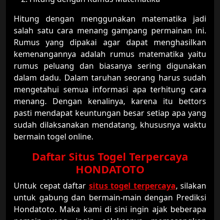
Hitung dengan menggunakan matematika jadi
salah satu cara menang gampang permainan ini.
Rumus yang dipakai agar dapat menghasilkan
kemenangannya adalah rumus matematika yaitu
rumus peluang dan biasanya sering digunakan
dalam dadu. Dalam taruhan seorang harus sudah
mengetahui semua informasi apa terhitung cara
menang. Dengan kenalinya, karena itu bettors
pasti mendapat keuntungan besar setiap apa yang
sudah dilaksanakan mendatang, khususnya waktu
bermain togel online.
Daftar Situs Togel Terpercaya
HONDATOTO
Untuk cepat daftar
situs togel terpercaya
, silakan
untuk gabung dan bermain-main dengan Prediksi
Hondatoto. Maka kami di sini ingin ajak beberapa