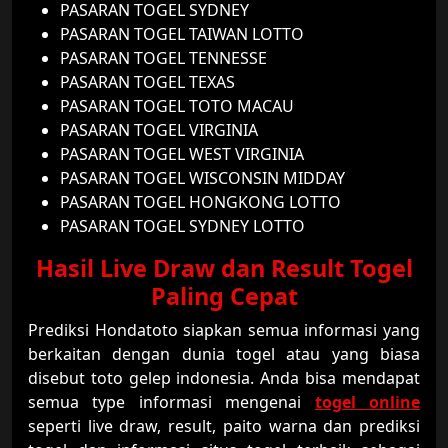
PASARAN TOGEL SYDNEY
PASARAN TOGEL TAIWAN LOTTO
PASARAN TOGEL TENNESSE
PASARAN TOGEL TEXAS
PASARAN TOGEL TOTO MACAU
PASARAN TOGEL VIRGINIA
PASARAN TOGEL WEST VIRGINIA
PASARAN TOGEL WISCONSIN MIDDAY
PASARAN TOGEL HONGKONG LOTTO
PASARAN TOGEL SYDNEY LOTTO
Hasil Live Draw dan Result Togel
Paling Cepat
Prediksi Hondatoto siapkan semua informasi yang
berkaitan dengan dunia togel atau yang biasa
disebut toto gelep indonesia. Anda bisa mendapat
semua type informasi mengenai
togel online
seperti live draw, result, paito warna dan prediksi