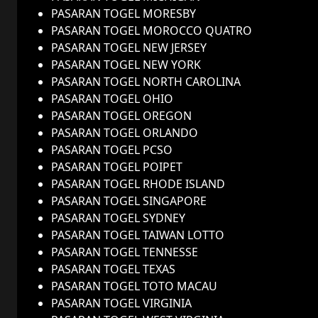
PASARAN TOGEL MORESBY
PASARAN TOGEL MOROCCO QUATRO
PASARAN TOGEL NEW JERSEY
PASARAN TOGEL NEW YORK
PASARAN TOGEL NORTH CAROLINA
PASARAN TOGEL OHIO
PASARAN TOGEL OREGON
PASARAN TOGEL ORLANDO
PASARAN TOGEL PCSO
PASARAN TOGEL POIPET
PASARAN TOGEL RHODE ISLAND
PASARAN TOGEL SINGAPORE
PASARAN TOGEL SYDNEY
PASARAN TOGEL TAIWAN LOTTO
PASARAN TOGEL TENNESSE
PASARAN TOGEL TEXAS
PASARAN TOGEL TOTO MACAU
PASARAN TOGEL VIRGINIA