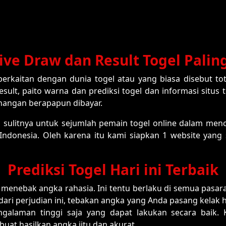
Live Draw dan Result Togel Palin
erkaitan dengan dunia togel atau yang biasa disebut t
result, paito warna dan prediksi togel dan informasi sit
enangan berapapun dibayar.
ari sulitnya untuk sejumlah pemain togel online dalam menc
Indonesia. Oleh karena itu kami siapkan 1 website yang
Prediksi Togel Hari ini Terbaik
s menebak angka rahasia. Ini tentu berlaku di semua pasara
ari perjudian ini, tebakan angka yang Anda pasang kelak h
ngalaman tinggi saja yang dapat lakukan secara baik
at hasilkan angka jitu dan akurat.