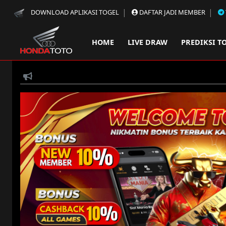
DOWNLOAD APLIKASI TOGEL
DAFTAR JADI MEMBER
HOME
LIVE DRAW
PREDIKSI T