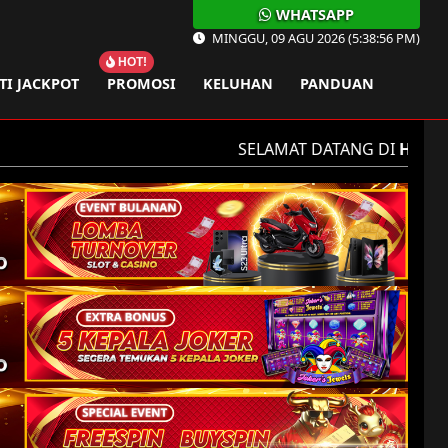
WHATSAPP
MINGGU, 09 AGU 2026 (
5:38:57 PM
)
TI JACKPOT
PROMOSI
KELUHAN
PANDUAN
SELAMAT DATANG DI
HONDAT