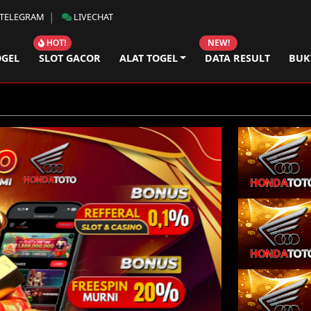
TELEGRAM
LIVECHAT
OGEL
SLOT GACOR
ALAT TOGEL
DATA RESULT
BUK