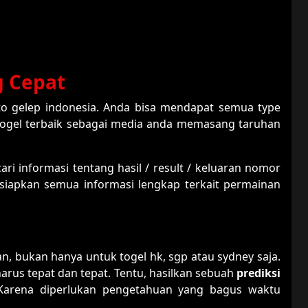
g Cepat
oto gelep indonesia. Anda bisa mendapat semua type
us togel terbaik sebagai media anda memasang taruhan
ari informasi tentang hasil / result / keluaran nomor
 siapkan semua informasi lengkap terkait permainan
n, bukan hanya untuk togel hk, sgp atau sydney saja.
arus tepat dan tepat. Tentu, hasilkan sebuah
prediksi
. Karena diperlukan pengetahuan yang bagus waktu