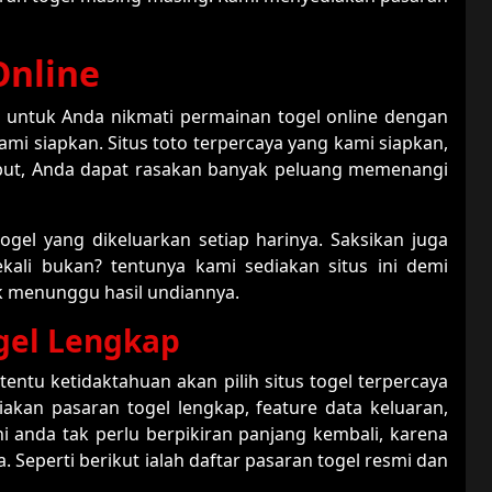
Online
e untuk Anda nikmati permainan togel online dengan
i siapkan. Situs toto terpercaya yang kami siapkan,
sebut, Anda dapat rasakan banyak peluang memenangi
ogel yang dikeluarkan setiap harinya. Saksikan juga
ekali bukan? tentunya kami sediakan situs ini demi
k menunggu hasil undiannya.
ogel Lengkap
tu ketidaktahuan akan pilih situs togel terpercaya
diakan pasaran togel lengkap, feature data keluaran,
i anda tak perlu berpikiran panjang kembali, karena
 Seperti berikut ialah daftar pasaran togel resmi dan