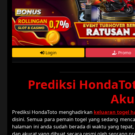
Login
Promo
Prediksi HondaToto
Aku
Prediksi HondaToto menghadirkan
keluaran togel ha
disini. Semua para pemain togel yang sedang menc
halaman ini anda sudah berada di waktu yang tepat, 
dan akurat yang dibuat secara resmi oleh seorang p