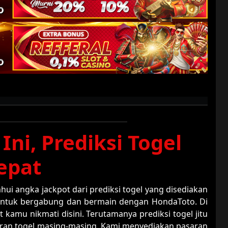
Ini, Prediksi Togel
epat
hui angka jackpot dari prediksi togel yang disediakan
 untuk bergabung dan bermain dengan HondaToto. Di
kamu nikmati disini. Terutamanya prediksi togel jitu
saran togel masing-masing. Kami menyediakan pasaran