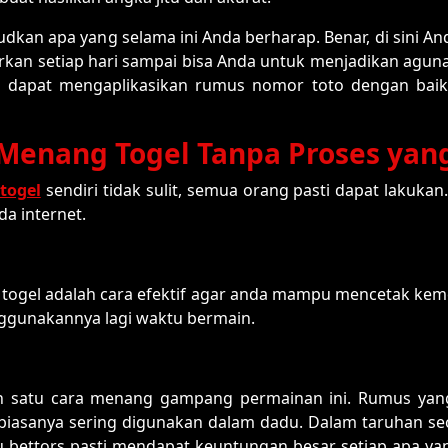
dkan apa yang selama ini Anda berharap. Benar, di sini A
uarkan setiap hari sampai bisa Anda untuk menjadikan aguna
dapat mengaplikasikan rumus nomor toto dengan baik. K
Menang Togel Tanpa Proses yang
togel
sendiri tidak sulit, semua orang pasti dapat lakukan
a internet.
ogel adalah cara efektif agar anda mampu mencetak kemen
nggunakannya lagi waktu bermain.
h satu cara menang gampang permainan ini. Rumus yan
biasanya sering digunakan dalam dadu. Dalam taruhan s
tu bettors pasti mendapat keuntungan besar setiap apa 