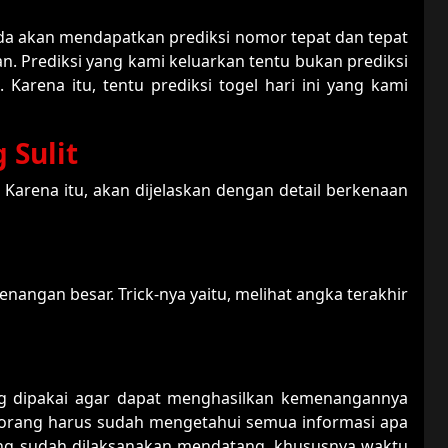
nda akan mendapatkan prediksi nomor tepat dan tepat
n. Prediksi yang kami keluarkan tentu bukan prediksi
arena itu, tentu prediksi togel hari ini yang kami
 Sulit
. Karena itu, akan dijelaskan dengan detail berkenaan
angan besar. Trick-nya yaitu, melihat angka terakhir
g dipakai agar dapat menghasilkan kemenangannya
eorang harus sudah mengetahui semua informasi apa
yang sudah dilaksanakan mendatang, khususnya waktu