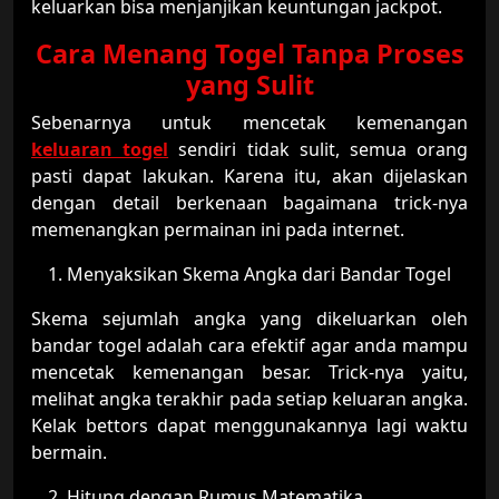
keluarkan bisa menjanjikan keuntungan jackpot.
Cara Menang Togel Tanpa Proses
yang Sulit
Sebenarnya untuk mencetak kemenangan
keluaran togel
sendiri tidak sulit, semua orang
pasti dapat lakukan. Karena itu, akan dijelaskan
dengan detail berkenaan bagaimana trick-nya
memenangkan permainan ini pada internet.
Menyaksikan Skema Angka dari Bandar Togel
Skema sejumlah angka yang dikeluarkan oleh
bandar togel adalah cara efektif agar anda mampu
mencetak kemenangan besar. Trick-nya yaitu,
melihat angka terakhir pada setiap keluaran angka.
Kelak bettors dapat menggunakannya lagi waktu
bermain.
Hitung dengan Rumus Matematika