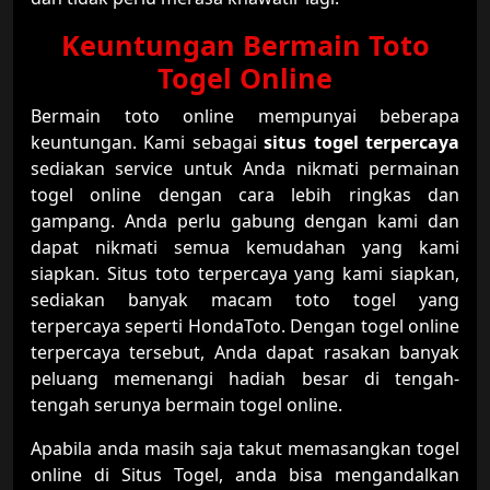
Keuntungan Bermain Toto
Togel Online
Bermain toto online mempunyai beberapa
keuntungan. Kami sebagai
situs togel terpercaya
sediakan service untuk Anda nikmati permainan
togel online dengan cara lebih ringkas dan
gampang. Anda perlu gabung dengan kami dan
dapat nikmati semua kemudahan yang kami
siapkan. Situs toto terpercaya yang kami siapkan,
sediakan banyak macam toto togel yang
terpercaya seperti HondaToto. Dengan togel online
terpercaya tersebut, Anda dapat rasakan banyak
peluang memenangi hadiah besar di tengah-
tengah serunya bermain togel online.
Apabila anda masih saja takut memasangkan togel
online di Situs Togel, anda bisa mengandalkan