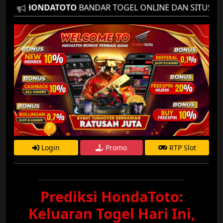
G DI
HONDATOTO
BANDAR TOGEL ONLINE DAN SITUS SLO
Login
Promo
RTP Slot
Prediksi HondaToto:
Keluaran Togel Hari Ini,