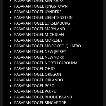
PASARAN TOGEL KENTUCKY
PASARAN TOGEL KINGSTOWN
PASARAN TOGEL KYNDERS
PASARAN TOGEL LIECHTENSTEIN
PASARAN TOGEL LUKSEMBURG
PASARAN TOGEL MARYLAND
PASARAN TOGEL MICHIGAN
PASARAN TOGEL MORESBY
PASARAN TOGEL MOROCCO QUATRO
PASARAN TOGEL NEW JERSEY
PASARAN TOGEL NEW YORK
PASARAN TOGEL NORTH CAROLINA
PASARAN TOGEL OHIO
PASARAN TOGEL OREGON
PASARAN TOGEL ORLANDO
PASARAN TOGEL PCSO
PASARAN TOGEL POIPET
PASARAN TOGEL RHODE ISLAND
PASARAN TOGEL SINGAPORE