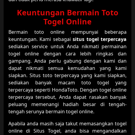
Keuntungan Bermain Toto
Togel Online
Bermain toto online mempunyai beberapa
keuntungan. Kami sebagai
situs togel terpercaya
sediakan service untuk Anda nikmati permainan
togel online dengan cara lebih ringkas dan
gampang. Anda perlu gabung dengan kami dan
dapat nikmati semua kemudahan yang kami
siapkan. Situs toto terpercaya yang kami siapkan,
sediakan banyak macam toto togel yang
terpercaya seperti HondaToto. Dengan togel online
terpercaya tersebut, Anda dapat rasakan banyak
peluang memenangi hadiah besar di tengah-
tengah serunya bermain togel online.
Apabila anda masih saja takut memasangkan togel
online di Situs Togel, anda bisa mengandalkan