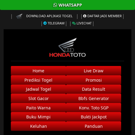
WHATSAPP
DOWNLOAD APLIKASI TOGEL
DAFTAR JADI MEMBER
TELEGRAM
LIVECHAT
Home
Live Draw
Prediksi Togel
Promosi
Jadwal Togel
Data Result
Slot Gacor
Bbfs Generator
Paito Warna
Konv. Toto SGP
Buku Mimpi
Bukti Jackpot
Keluhan
Panduan