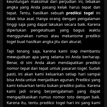
keuntungan maksimal dari perjudian ini, tebakan
angka yang Anda pasang kelak harus tepat dan
tepat. Tentu, hasilkan sebuah
prediksi togel
ini
tidak bisa asal. Hanya orang dengan pengalaman
tinggi saja yang dapat lakukan secara baik. Karena
diperlukan pengetahuan yang bagus waktu
menggunakan rumus atau mekanisme prediksi
togel buat hasilkan angka jitu dan akurat.
Tapi tenang saja, karena kami siap membantu
mewujudkan apa yang selama ini Anda berharap.
Benar, di sini Anda akan mendapatkan prediksi
nomor tepat dan tepat untuk pasaran togel. Sudah
pasti, ini akan kami keluarkan setiap hari sampai
bisa Anda untuk menjadikan agunan. Prediksi yang
kami keluarkan tentu bukan prediksi palsu. Karena
kami jadi orang berpengalaman yang dapat
mengaplikasikan rumus nomor toto dengan baik.
Karena itu, tentu prediksi togel hari ini yang kami