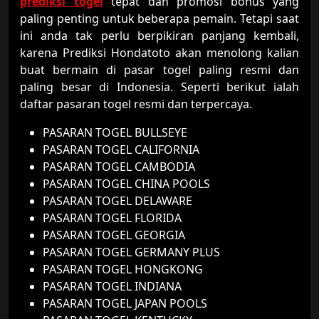
prediksi togel
tepat dan promosi bonus yang
paling penting untuk beberapa pemain. Tetapi saat
ini anda tak perlu berpikiran panjang kembali,
karena Prediksi Hondatoto akan menolong kalian
buat bermain di pasar togel paling resmi dan
paling besar di Indonesia. Seperti berikut ialah
daftar pasaran togel resmi dan terpercaya.
PASARAN TOGEL BULLSEYE
PASARAN TOGEL CALIFORNIA
PASARAN TOGEL CAMBODIA
PASARAN TOGEL CHINA POOLS
PASARAN TOGEL DELAWARE
PASARAN TOGEL FLORIDA
PASARAN TOGEL GEORGIA
PASARAN TOGEL GERMANY PLUS
PASARAN TOGEL HONGKONG
PASARAN TOGEL INDIANA
PASARAN TOGEL JAPAN POOLS