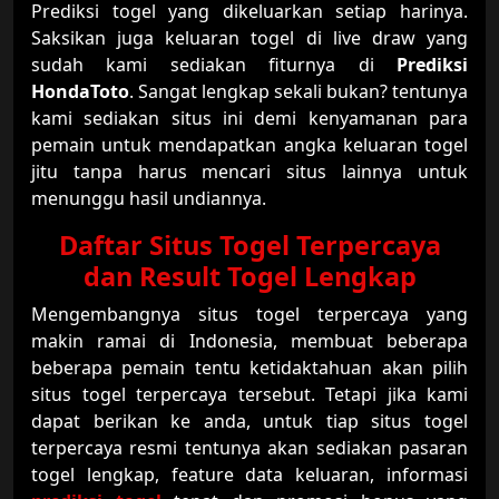
Prediksi togel yang dikeluarkan setiap harinya.
Saksikan juga keluaran togel di live draw yang
sudah kami sediakan fiturnya di
Prediksi
HondaToto
. Sangat lengkap sekali bukan? tentunya
kami sediakan situs ini demi kenyamanan para
pemain untuk mendapatkan angka keluaran togel
jitu tanpa harus mencari situs lainnya untuk
menunggu hasil undiannya.
Daftar Situs Togel Terpercaya
dan Result Togel Lengkap
Mengembangnya situs togel terpercaya yang
makin ramai di Indonesia, membuat beberapa
beberapa pemain tentu ketidaktahuan akan pilih
situs togel terpercaya tersebut. Tetapi jika kami
dapat berikan ke anda, untuk tiap situs togel
terpercaya resmi tentunya akan sediakan pasaran
togel lengkap, feature data keluaran, informasi