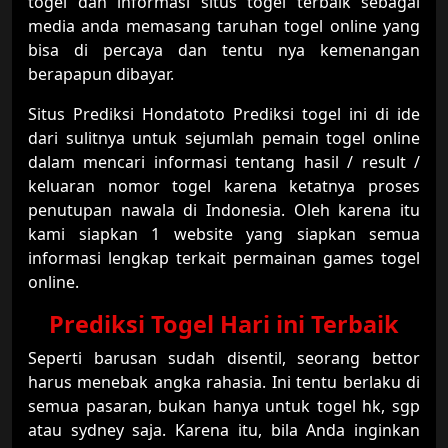
togel dan informasi situs togel terbaik sebagai
media anda memasang taruhan togel online yang
bisa di percaya dan tentu nya kemenangan
berapapun dibayar.
Situs Prediksi Hondatoto Prediksi togel ini di ide
dari sulitnya untuk sejumlah pemain togel online
dalam mencari informasi tentang hasil / result /
keluaran nomor togel karena ketatnya proses
penutupan nawala di Indonesia. Oleh karena itu
kami siapkan 1 website yang siapkan semua
informasi lengkap terkait permainan games togel
online.
Prediksi Togel Hari ini Terbaik
Seperti barusan sudah disentil, seorang bettor
harus menebak angka rahasia. Ini tentu berlaku di
semua pasaran, bukan hanya untuk togel hk, sgp
atau sydney saja. Karena itu, bila Anda inginkan