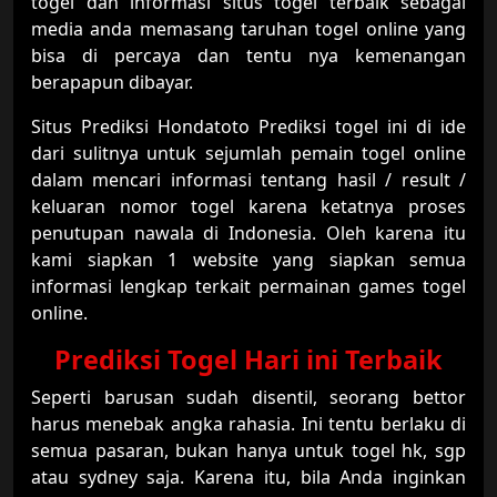
togel dan informasi situs togel terbaik sebagai
media anda memasang taruhan togel online yang
bisa di percaya dan tentu nya kemenangan
berapapun dibayar.
Situs Prediksi Hondatoto Prediksi togel ini di ide
dari sulitnya untuk sejumlah pemain togel online
dalam mencari informasi tentang hasil / result /
keluaran nomor togel karena ketatnya proses
penutupan nawala di Indonesia. Oleh karena itu
kami siapkan 1 website yang siapkan semua
informasi lengkap terkait permainan games togel
online.
Prediksi Togel Hari ini Terbaik
Seperti barusan sudah disentil, seorang bettor
harus menebak angka rahasia. Ini tentu berlaku di
semua pasaran, bukan hanya untuk togel hk, sgp
atau sydney saja. Karena itu, bila Anda inginkan