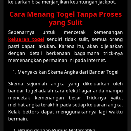
keluarkan bisa menjanjikan keuntungan jackpot.
Cara Menang Togel Tanpa Proses
yang Sulit
Sebenarnya untuk mencetak kemenangan
keluaran togel
sendiri tidak sulit, semua orang
pasti dapat lakukan. Karena itu, akan dijelaskan
dengan detail berkenaan bagaimana trick-nya
memenangkan permainan ini pada internet.
Menyaksikan Skema Angka dari Bandar Togel
Skema sejumlah angka yang dikeluarkan oleh
bandar togel adalah cara efektif agar anda mampu
mencetak kemenangan besar. Trick-nya yaitu,
melihat angka terakhir pada setiap keluaran angka.
Kelak bettors dapat menggunakannya lagi waktu
bermain.
Hitung dengan Rumus Matematika