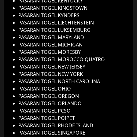
PASARAN TOGEL KENTUCKY
PASARAN TOGEL KINGSTOWN
PASARAN TOGEL KYNDERS
PASARAN TOGEL LIECHTENSTEIN
PASARAN TOGEL LUKSEMBURG
PASARAN TOGEL MARYLAND
PASARAN TOGEL MICHIGAN
PASARAN TOGEL MORESBY
PASARAN TOGEL MOROCCO QUATRO
PASARAN TOGEL NEW JERSEY
PASARAN TOGEL NEW YORK
PASARAN TOGEL NORTH CAROLINA
PASARAN TOGEL OHIO
PASARAN TOGEL OREGON
PASARAN TOGEL ORLANDO
PASARAN TOGEL PCSO
PASARAN TOGEL POIPET
PASARAN TOGEL RHODE ISLAND
PASARAN TOGEL SINGAPORE