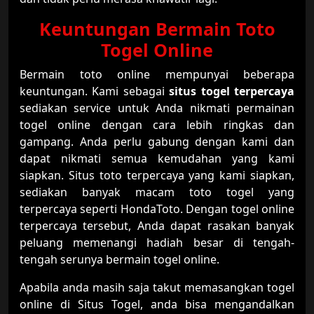
Keuntungan Bermain Toto
Togel Online
Bermain toto online mempunyai beberapa
keuntungan. Kami sebagai
situs togel terpercaya
sediakan service untuk Anda nikmati permainan
togel online dengan cara lebih ringkas dan
gampang. Anda perlu gabung dengan kami dan
dapat nikmati semua kemudahan yang kami
siapkan. Situs toto terpercaya yang kami siapkan,
sediakan banyak macam toto togel yang
terpercaya seperti HondaToto. Dengan togel online
terpercaya tersebut, Anda dapat rasakan banyak
peluang memenangi hadiah besar di tengah-
tengah serunya bermain togel online.
Apabila anda masih saja takut memasangkan togel
online di Situs Togel, anda bisa mengandalkan