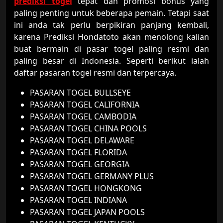
prediksi togel
tepat dan promosi bonus yang
paling penting untuk beberapa pemain. Tetapi saat
ini anda tak perlu berpikiran panjang kembali,
karena Prediksi Hondatoto akan menolong kalian
buat bermain di pasar togel paling resmi dan
paling besar di Indonesia. Seperti berikut ialah
daftar pasaran togel resmi dan terpercaya.
PASARAN TOGEL BULLSEYE
PASARAN TOGEL CALIFORNIA
PASARAN TOGEL CAMBODIA
PASARAN TOGEL CHINA POOLS
PASARAN TOGEL DELAWARE
PASARAN TOGEL FLORIDA
PASARAN TOGEL GEORGIA
PASARAN TOGEL GERMANY PLUS
PASARAN TOGEL HONGKONG
PASARAN TOGEL INDIANA
PASARAN TOGEL JAPAN POOLS