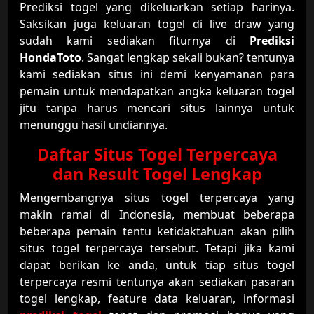
Prediksi togel yang dikeluarkan setiap harinya.
Saksikan juga keluaran togel di live draw yang
sudah kami sediakan fiturnya di
Prediksi
HondaToto
. Sangat lengkap sekali bukan? tentunya
kami sediakan situs ini demi kenyamanan para
pemain untuk mendapatkan angka keluaran togel
jitu tanpa harus mencari situs lainnya untuk
menunggu hasil undiannya.
Daftar Situs Togel Terpercaya
dan Result Togel Lengkap
Mengembangnya situs togel terpercaya yang
makin ramai di Indonesia, membuat beberapa
beberapa pemain tentu ketidaktahuan akan pilih
situs togel terpercaya tersebut. Tetapi jika kami
dapat berikan ke anda, untuk tiap situs togel
terpercaya resmi tentunya akan sediakan pasaran
togel lengkap, feature data keluaran, informasi