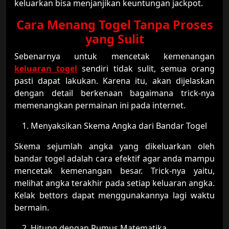
keluarkan bisa menjanjikan keuntungan jackpot.
Cara Menang Togel Tanpa Proses
yang Sulit
Sebenarnya untuk mencetak kemenangan
keluaran togel
sendiri tidak sulit, semua orang
pasti dapat lakukan. Karena itu, akan dijelaskan
dengan detail berkenaan bagaimana trick-nya
memenangkan permainan ini pada internet.
Menyaksikan Skema Angka dari Bandar Togel
Skema sejumlah angka yang dikeluarkan oleh
bandar togel adalah cara efektif agar anda mampu
mencetak kemenangan besar. Trick-nya yaitu,
melihat angka terakhir pada setiap keluaran angka.
Kelak bettors dapat menggunakannya lagi waktu
bermain.
Hitung dengan Rumus Matematika