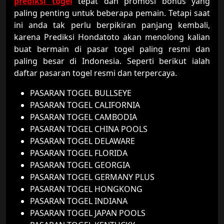
prediksi togel
tepat dan promosi bonus yang
paling penting untuk beberapa pemain. Tetapi saat
ini anda tak perlu berpikiran panjang kembali,
karena Prediksi Hondatoto akan menolong kalian
buat bermain di pasar togel paling resmi dan
paling besar di Indonesia. Seperti berikut ialah
daftar pasaran togel resmi dan terpercaya.
PASARAN TOGEL BULLSEYE
PASARAN TOGEL CALIFORNIA
PASARAN TOGEL CAMBODIA
PASARAN TOGEL CHINA POOLS
PASARAN TOGEL DELAWARE
PASARAN TOGEL FLORIDA
PASARAN TOGEL GEORGIA
PASARAN TOGEL GERMANY PLUS
PASARAN TOGEL HONGKONG
PASARAN TOGEL INDIANA
PASARAN TOGEL JAPAN POOLS