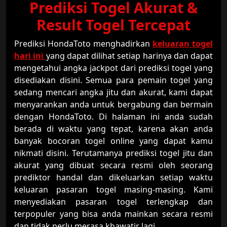
Prediksi Togel Akurat &
Result Togel Tercepat
Prediksi HondaToto menghadirkan
keluaran togel
hari ini
yang dapat dilihat setiap harinya dan dapat
mengetahui angka jackpot dari prediksi togel yang
disediakan disini. Semua para pemain togel yang
sedang mencari angka jitu dan akurat, kami dapat
menyarankan anda untuk bergabung dan bermain
dengan HondaToto. Di halaman ini anda sudah
berada di waktu yang tepat, karena akan anda
banyak bocoran togel online yang dapat kamu
nikmati disini. Terutamanya prediksi togel jitu dan
akurat yang dibuat secara resmi oleh seorang
prediktor handal dan dikeluarkan setiap waktu
keluaran pasaran togel masing-masing. Kami
menyediakan pasaran togel terlengkap dan
terpopuler yang bisa anda mainkan secara resmi
dan tidak perlu merasa khawatir lagi.