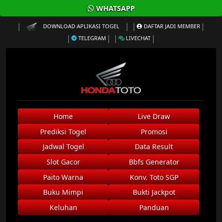
WHATSAPP
DOWNLOAD APLIKASI TOGEL
DAFTAR JADI MEMBER
TELEGRAM
LIVECHAT
Home
Live Draw
Prediksi Togel
Promosi
Jadwal Togel
Data Result
Slot Gacor
Bbfs Generator
Paito Warna
Konv. Toto SGP
Buku Mimpi
Bukti Jackpot
Keluhan
Panduan