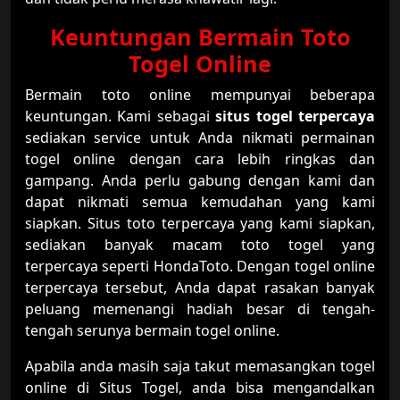
Keuntungan Bermain Toto
Togel Online
Bermain toto online mempunyai beberapa
keuntungan. Kami sebagai
situs togel terpercaya
sediakan service untuk Anda nikmati permainan
togel online dengan cara lebih ringkas dan
gampang. Anda perlu gabung dengan kami dan
dapat nikmati semua kemudahan yang kami
siapkan. Situs toto terpercaya yang kami siapkan,
sediakan banyak macam toto togel yang
terpercaya seperti HondaToto. Dengan togel online
terpercaya tersebut, Anda dapat rasakan banyak
peluang memenangi hadiah besar di tengah-
tengah serunya bermain togel online.
Apabila anda masih saja takut memasangkan togel
online di Situs Togel, anda bisa mengandalkan