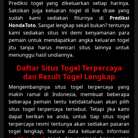
Prediksi togel yang dikeluarkan setiap harinya.
Saksikan juga keluaran togel di live draw yang
sudah kami sediakan fiturnya di
Prediksi
HondaToto
. Sangat lengkap sekali bukan? tentunya
kami sediakan situs ini demi kenyamanan para
pemain untuk mendapatkan angka keluaran togel
jitu tanpa harus mencari situs lainnya untuk
menunggu hasil undiannya.
Daftar Situs Togel Terpercaya
dan Result Togel Lengkap
Mengembangnya situs togel terpercaya yang
makin ramai di Indonesia, membuat beberapa
beberapa pemain tentu ketidaktahuan akan pilih
situs togel terpercaya tersebut. Tetapi jika kami
dapat berikan ke anda, untuk tiap situs togel
terpercaya resmi tentunya akan sediakan pasaran
togel lengkap, feature data keluaran, informasi