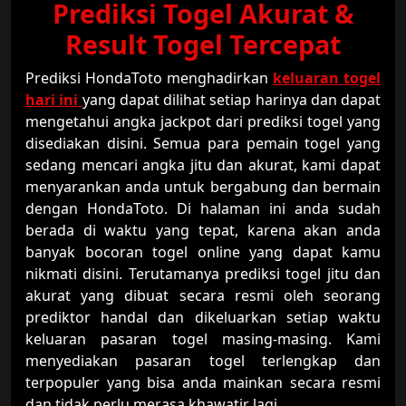
Prediksi Togel Akurat &
Result Togel Tercepat
Prediksi HondaToto menghadirkan
keluaran togel
hari ini
yang dapat dilihat setiap harinya dan dapat
mengetahui angka jackpot dari prediksi togel yang
disediakan disini. Semua para pemain togel yang
sedang mencari angka jitu dan akurat, kami dapat
menyarankan anda untuk bergabung dan bermain
dengan HondaToto. Di halaman ini anda sudah
berada di waktu yang tepat, karena akan anda
banyak bocoran togel online yang dapat kamu
nikmati disini. Terutamanya prediksi togel jitu dan
akurat yang dibuat secara resmi oleh seorang
prediktor handal dan dikeluarkan setiap waktu
keluaran pasaran togel masing-masing. Kami
menyediakan pasaran togel terlengkap dan
terpopuler yang bisa anda mainkan secara resmi
dan tidak perlu merasa khawatir lagi.