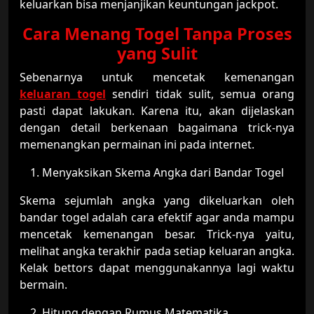
keluarkan bisa menjanjikan keuntungan jackpot.
Cara Menang Togel Tanpa Proses
yang Sulit
Sebenarnya untuk mencetak kemenangan
keluaran togel
sendiri tidak sulit, semua orang
pasti dapat lakukan. Karena itu, akan dijelaskan
dengan detail berkenaan bagaimana trick-nya
memenangkan permainan ini pada internet.
Menyaksikan Skema Angka dari Bandar Togel
Skema sejumlah angka yang dikeluarkan oleh
bandar togel adalah cara efektif agar anda mampu
mencetak kemenangan besar. Trick-nya yaitu,
melihat angka terakhir pada setiap keluaran angka.
Kelak bettors dapat menggunakannya lagi waktu
bermain.
Hitung dengan Rumus Matematika