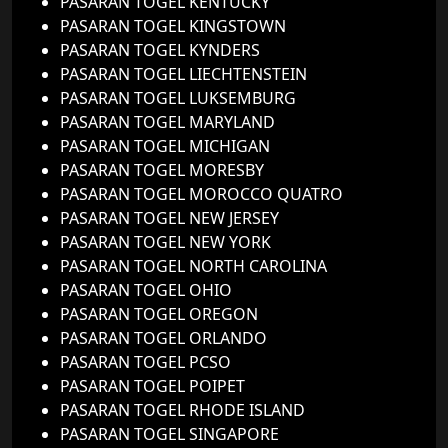
PASARAN TOGEL KENTUCKY
PASARAN TOGEL KINGSTOWN
PASARAN TOGEL KYNDERS
PASARAN TOGEL LIECHTENSTEIN
PASARAN TOGEL LUKSEMBURG
PASARAN TOGEL MARYLAND
PASARAN TOGEL MICHIGAN
PASARAN TOGEL MORESBY
PASARAN TOGEL MOROCCO QUATRO
PASARAN TOGEL NEW JERSEY
PASARAN TOGEL NEW YORK
PASARAN TOGEL NORTH CAROLINA
PASARAN TOGEL OHIO
PASARAN TOGEL OREGON
PASARAN TOGEL ORLANDO
PASARAN TOGEL PCSO
PASARAN TOGEL POIPET
PASARAN TOGEL RHODE ISLAND
PASARAN TOGEL SINGAPORE