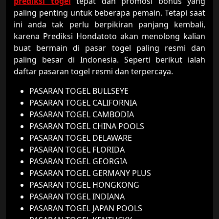
prediksi togel
tepat dan promosi bonus yang
paling penting untuk beberapa pemain. Tetapi saat
ini anda tak perlu berpikiran panjang kembali,
karena Prediksi Hondatoto akan menolong kalian
buat bermain di pasar togel paling resmi dan
paling besar di Indonesia. Seperti berikut ialah
daftar pasaran togel resmi dan terpercaya.
PASARAN TOGEL BULLSEYE
PASARAN TOGEL CALIFORNIA
PASARAN TOGEL CAMBODIA
PASARAN TOGEL CHINA POOLS
PASARAN TOGEL DELAWARE
PASARAN TOGEL FLORIDA
PASARAN TOGEL GEORGIA
PASARAN TOGEL GERMANY PLUS
PASARAN TOGEL HONGKONG
PASARAN TOGEL INDIANA
PASARAN TOGEL JAPAN POOLS