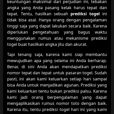
keuntungan maksimal dari perjudian ini, tebakan
angka yang Anda pasang kelak harus tepat dan
tepat. Tentu, hasilkan sebuah
prediksi togel
ini
tidak bisa asal. Hanya orang dengan pengalaman
tinggi saja yang dapat lakukan secara baik. Karena
diperlukan pengetahuan yang bagus waktu
menggunakan rumus atau mekanisme prediksi
togel buat hasilkan angka jitu dan akurat.
Tapi tenang saja, karena kami siap membantu
mewujudkan apa yang selama ini Anda berharap.
Benar, di sini Anda akan mendapatkan prediksi
nomor tepat dan tepat untuk pasaran togel. Sudah
pasti, ini akan kami keluarkan setiap hari sampai
bisa Anda untuk menjadikan agunan. Prediksi yang
kami keluarkan tentu bukan prediksi palsu. Karena
kami jadi orang berpengalaman yang dapat
mengaplikasikan rumus nomor toto dengan baik.
Karena itu, tentu prediksi togel hari ini yang kami