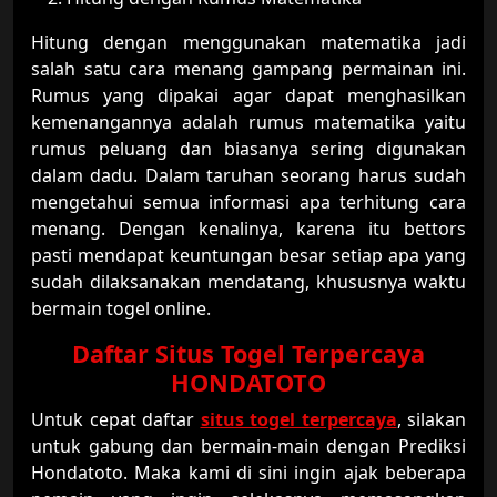
Hitung dengan menggunakan matematika jadi
salah satu cara menang gampang permainan ini.
Rumus yang dipakai agar dapat menghasilkan
kemenangannya adalah rumus matematika yaitu
rumus peluang dan biasanya sering digunakan
dalam dadu. Dalam taruhan seorang harus sudah
mengetahui semua informasi apa terhitung cara
menang. Dengan kenalinya, karena itu bettors
pasti mendapat keuntungan besar setiap apa yang
sudah dilaksanakan mendatang, khususnya waktu
bermain togel online.
Daftar Situs Togel Terpercaya
HONDATOTO
Untuk cepat daftar
situs togel terpercaya
, silakan
untuk gabung dan bermain-main dengan Prediksi
Hondatoto. Maka kami di sini ingin ajak beberapa