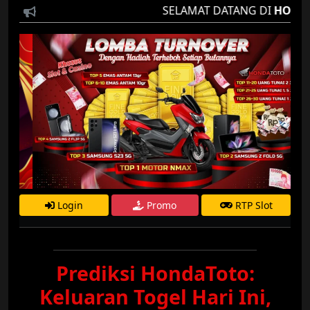
SELAMAT DATANG DI
HONDAT
Login
Promo
RTP Slot
Prediksi HondaToto:
Keluaran Togel Hari Ini,