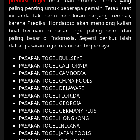
prediksi togel
tepat dan promosi bonus yang
paling penting untuk beberapa pemain. Tetapi saat
ini anda tak perlu berpikiran panjang kembali,
karena Prediksi Hondatoto akan menolong kalian
buat bermain di pasar togel paling resmi dan
paling besar di Indonesia. Seperti berikut ialah
daftar pasaran togel resmi dan terpercaya.
PASARAN TOGEL BULLSEYE
PASARAN TOGEL CALIFORNIA
PASARAN TOGEL CAMBODIA
PASARAN TOGEL CHINA POOLS
PASARAN TOGEL DELAWARE
PASARAN TOGEL FLORIDA
PASARAN TOGEL GEORGIA
PASARAN TOGEL GERMANY PLUS
PASARAN TOGEL HONGKONG
PASARAN TOGEL INDIANA
PASARAN TOGEL JAPAN POOLS