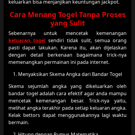
keluarkan bisa menjanjikan keuntungan jackpot.
Cara Menang Togel Tanpa Proses
yang Sulit
Sebenarnya untuk mencetak kemenangan
keluaran togel
sendiri tidak sulit, semua orang
pasti dapat lakukan. Karena itu, akan dijelaskan
dengan detail berkenaan bagaimana trick-nya
memenangkan permainan ini pada internet.
Menyaksikan Skema Angka dari Bandar Togel
Skema sejumlah angka yang dikeluarkan oleh
bandar togel adalah cara efektif agar anda mampu
mencetak kemenangan besar. Trick-nya yaitu,
melihat angka terakhir pada setiap keluaran angka.
Kelak bettors dapat menggunakannya lagi waktu
bermain.
Hitung dengan Rumus Matematika