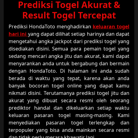
Prediksi Togel Akurat &
Result Togel Tercepat
Prediksi HondaToto menghadirkan
keluaran togel
hari ini
yang dapat dilihat setiap harinya dan dapat
mengetahui angka jackpot dari prediksi togel yang
disediakan disini. Semua para pemain togel yang
sedang mencari angka jitu dan akurat, kami dapat
menyarankan anda untuk bergabung dan bermain
dengan HondaToto. Di halaman ini anda sudah
berada di waktu yang tepat, karena akan anda
banyak bocoran togel online yang dapat kamu
nikmati disini. Terutamanya prediksi togel jitu dan
akurat yang dibuat secara resmi oleh seorang
prediktor handal dan dikeluarkan setiap waktu
keluaran pasaran togel masing-masing. Kami
menyediakan pasaran togel terlengkap dan
terpopuler yang bisa anda mainkan secara resmi
dan tidak perlu merasa khawatir lagi.