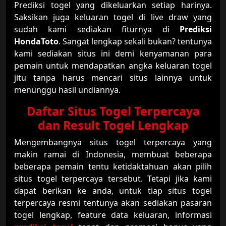
Prediksi togel yang dikeluarkan setiap harinya.
Saksikan juga keluaran togel di live draw yang
sudah kami sediakan fiturnya di
Prediksi
HondaToto
. Sangat lengkap sekali bukan? tentunya
kami sediakan situs ini demi kenyamanan para
pemain untuk mendapatkan angka keluaran togel
jitu tanpa harus mencari situs lainnya untuk
menunggu hasil undiannya.
Daftar Situs Togel Terpercaya
dan Result Togel Lengkap
Mengembangnya situs togel terpercaya yang
makin ramai di Indonesia, membuat beberapa
beberapa pemain tentu ketidaktahuan akan pilih
situs togel terpercaya tersebut. Tetapi jika kami
dapat berikan ke anda, untuk tiap situs togel
terpercaya resmi tentunya akan sediakan pasaran
togel lengkap, feature data keluaran, informasi