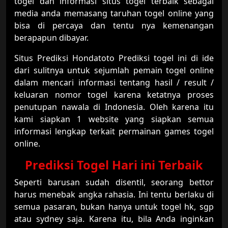
togel dan informasi situs togel terbaik sebagai
media anda memasang taruhan togel online yang
bisa di percaya dan tentu nya kemenangan
berapapun dibayar.
Situs Prediksi Hondatoto Prediksi togel ini di ide
dari sulitnya untuk sejumlah pemain togel online
dalam mencari informasi tentang hasil / result /
keluaran nomor togel karena ketatnya proses
penutupan nawala di Indonesia. Oleh karena itu
kami siapkan 1 website yang siapkan semua
informasi lengkap terkait permainan games togel
online.
Prediksi Togel Hari ini Terbaik
Seperti barusan sudah disentil, seorang bettor
harus menebak angka rahasia. Ini tentu berlaku di
semua pasaran, bukan hanya untuk togel hk, sgp
atau sydney saja. Karena itu, bila Anda inginkan