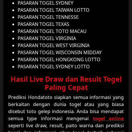
PASARAN TOGEL SYDNEY
PASARAN TOGEL TAIWAN LOTTO
PASARAN TOGEL TENNESSE
PASARAN TOGEL TEXAS
PASARAN TOGEL TOTO MACAU
PASARAN TOGEL VIRGINIA
PASARAN TOGEL WEST VIRGINIA
PASARAN TOGEL WISCONSIN MIDDAY
PASARAN TOGEL HONGKONG LOTTO
PASARAN TOGEL SYDNEY LOTTO
Hasil Live Draw dan Result Togel
Paling Cepat
Prediksi Hondatoto siapkan semua informasi yang
berkaitan dengan dunia togel atau yang biasa
disebut toto gelep indonesia. Anda bisa mendapat
semua type informasi mengenai
togel online
seperti live draw, result, paito warna dan prediksi