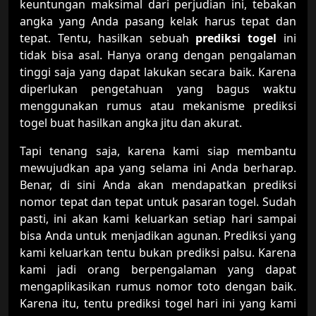
keuntungan maksimal dari perjudian ini, tebakan
angka yang Anda pasang kelak harus tepat dan
tepat. Tentu, hasilkan sebuah
prediksi togel
ini
tidak bisa asal. Hanya orang dengan pengalaman
tinggi saja yang dapat lakukan secara baik. Karena
diperlukan pengetahuan yang bagus waktu
menggunakan rumus atau mekanisme prediksi
togel buat hasilkan angka jitu dan akurat.
Tapi tenang saja, karena kami siap membantu
mewujudkan apa yang selama ini Anda berharap.
Benar, di sini Anda akan mendapatkan prediksi
nomor tepat dan tepat untuk pasaran togel. Sudah
pasti, ini akan kami keluarkan setiap hari sampai
bisa Anda untuk menjadikan agunan. Prediksi yang
kami keluarkan tentu bukan prediksi palsu. Karena
kami jadi orang berpengalaman yang dapat
mengaplikasikan rumus nomor toto dengan baik.
Karena itu, tentu prediksi togel hari ini yang kami