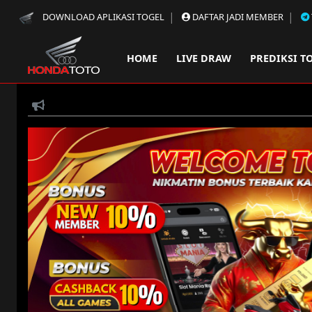
DOWNLOAD APLIKASI TOGEL
DAFTAR JADI MEMBER
HOME
LIVE DRAW
PREDIKSI T