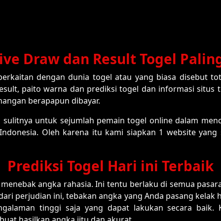
Live Draw dan Result Togel Palin
erkaitan dengan dunia togel atau yang biasa disebut t
result, paito warna dan prediksi togel dan informasi sit
enangan berapapun dibayar.
ari sulitnya untuk sejumlah pemain togel online dalam menc
Indonesia. Oleh karena itu kami siapkan 1 website yang
Prediksi Togel Hari ini Terbaik
s menebak angka rahasia. Ini tentu berlaku di semua pasara
ari perjudian ini, tebakan angka yang Anda pasang kelak h
ngalaman tinggi saja yang dapat lakukan secara baik
at hasilkan angka jitu dan akurat.