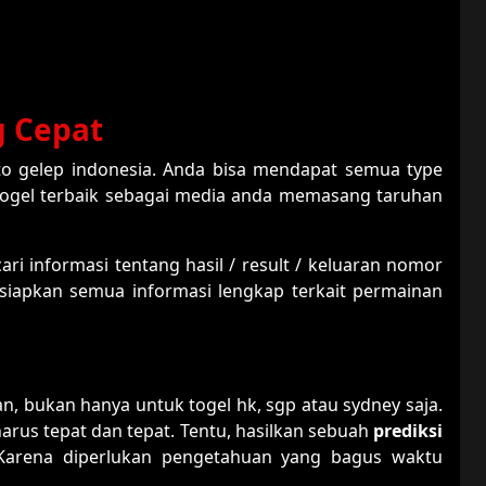
g Cepat
oto gelep indonesia. Anda bisa mendapat semua type
us togel terbaik sebagai media anda memasang taruhan
ari informasi tentang hasil / result / keluaran nomor
 siapkan semua informasi lengkap terkait permainan
n, bukan hanya untuk togel hk, sgp atau sydney saja.
arus tepat dan tepat. Tentu, hasilkan sebuah
prediksi
. Karena diperlukan pengetahuan yang bagus waktu