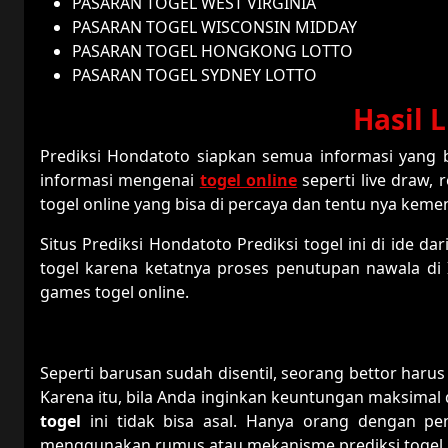
PASARAN TOGEL WEST VIRGINIA
PASARAN TOGEL WISCONSIN MIDDAY
PASARAN TOGEL HONGKONG LOTTO
PASARAN TOGEL SYDNEY LOTTO
Hasil 
Prediksi Hondatoto siapkan semua informasi yang b
informasi mengenai
togel online
seperti live draw, 
togel online yang bisa di percaya dan tentu nya kem
Situs Prediksi Hondatoto Prediksi togel ini di ide d
togel karena ketatnya proses penutupan nawala di 
games togel online.
Seperti barusan sudah disentil, seorang bettor haru
Karena itu, bila Anda inginkan keuntungan maksimal d
togel
ini tidak bisa asal. Hanya orang dengan pe
menggunakan rumus atau mekanisme prediksi togel bu