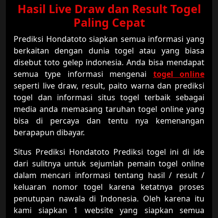
Hasil Live Draw dan Result Togel
Paling Cepat
Prediksi Hondatoto siapkan semua informasi yang
berkaitan dengan dunia togel atau yang biasa
disebut toto gelep indonesia. Anda bisa mendapat
semua type informasi mengenai
togel online
seperti live draw, result, paito warna dan prediksi
togel dan informasi situs togel terbaik sebagai
media anda memasang taruhan togel online yang
bisa di percaya dan tentu nya kemenangan
berapapun dibayar.
Situs Prediksi Hondatoto Prediksi togel ini di ide
dari sulitnya untuk sejumlah pemain togel online
dalam mencari informasi tentang hasil / result /
keluaran nomor togel karena ketatnya proses
penutupan nawala di Indonesia. Oleh karena itu
kami siapkan 1 website yang siapkan semua