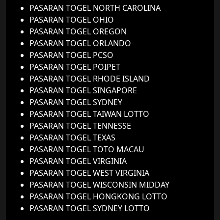
PASARAN TOGEL NORTH CAROLINA
PASARAN TOGEL OHIO
PASARAN TOGEL OREGON
PASARAN TOGEL ORLANDO
PASARAN TOGEL PCSO
PASARAN TOGEL POIPET
PASARAN TOGEL RHODE ISLAND
PASARAN TOGEL SINGAPORE
PASARAN TOGEL SYDNEY
PASARAN TOGEL TAIWAN LOTTO
PASARAN TOGEL TENNESSE
PASARAN TOGEL TEXAS
PASARAN TOGEL TOTO MACAU
PASARAN TOGEL VIRGINIA
PASARAN TOGEL WEST VIRGINIA
PASARAN TOGEL WISCONSIN MIDDAY
PASARAN TOGEL HONGKONG LOTTO
PASARAN TOGEL SYDNEY LOTTO