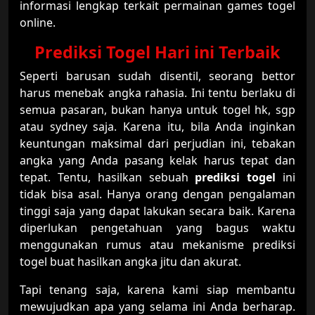
informasi lengkap terkait permainan games togel
online.
Prediksi Togel Hari ini Terbaik
Seperti barusan sudah disentil, seorang bettor
harus menebak angka rahasia. Ini tentu berlaku di
semua pasaran, bukan hanya untuk togel hk, sgp
atau sydney saja. Karena itu, bila Anda inginkan
keuntungan maksimal dari perjudian ini, tebakan
angka yang Anda pasang kelak harus tepat dan
tepat. Tentu, hasilkan sebuah
prediksi togel
ini
tidak bisa asal. Hanya orang dengan pengalaman
tinggi saja yang dapat lakukan secara baik. Karena
diperlukan pengetahuan yang bagus waktu
menggunakan rumus atau mekanisme prediksi
togel buat hasilkan angka jitu dan akurat.
Tapi tenang saja, karena kami siap membantu
mewujudkan apa yang selama ini Anda berharap.