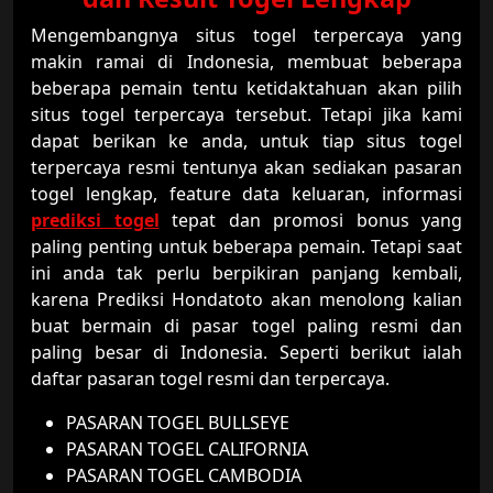
Mengembangnya situs togel terpercaya yang
makin ramai di Indonesia, membuat beberapa
beberapa pemain tentu ketidaktahuan akan pilih
situs togel terpercaya tersebut. Tetapi jika kami
dapat berikan ke anda, untuk tiap situs togel
terpercaya resmi tentunya akan sediakan pasaran
togel lengkap, feature data keluaran, informasi
prediksi togel
tepat dan promosi bonus yang
paling penting untuk beberapa pemain. Tetapi saat
ini anda tak perlu berpikiran panjang kembali,
karena Prediksi Hondatoto akan menolong kalian
buat bermain di pasar togel paling resmi dan
paling besar di Indonesia. Seperti berikut ialah
daftar pasaran togel resmi dan terpercaya.
PASARAN TOGEL BULLSEYE
PASARAN TOGEL CALIFORNIA
PASARAN TOGEL CAMBODIA