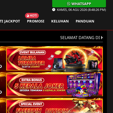
WHATSAPP
KAMIS, 06 AGU 2026 (
8:48:27 PM
)
TI JACKPOT
PROMOSI
KELUHAN
PANDUAN
SELAMAT DATANG DI
HONDATO