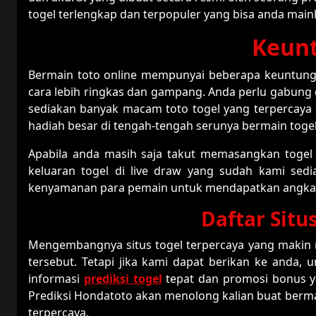
togel terlengkap dan terpopuler yang bisa anda maink
Keunt
Bermain toto online mempunyai beberapa keuntung
cara lebih ringkas dan gampang. Anda perlu gabung 
sediakan banyak macam toto togel yang terpercaya 
hadiah besar di tengah-tengah serunya bermain togel
Apabila anda masih saja takut memasangkan togel on
keluaran togel di live draw yang sudah kami sedi
kenyamanan para pemain untuk mendapatkan angka kel
Daftar Situ
Mengembangnya situs togel terpercaya yang makin r
tersebut. Tetapi jika kami dapat berikan ke anda, u
informasi
prediksi togel
tepat dan promosi bonus ya
Prediksi Hondatoto akan menolong kalian buat bermain
terpercaya.