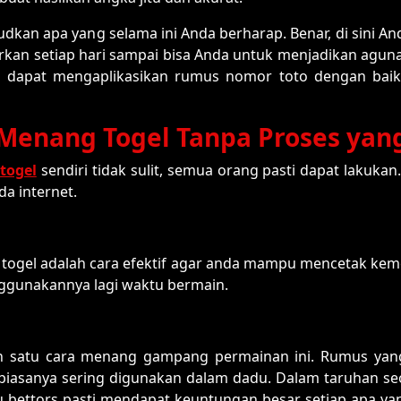
dkan apa yang selama ini Anda berharap. Benar, di sini A
uarkan setiap hari sampai bisa Anda untuk menjadikan aguna
dapat mengaplikasikan rumus nomor toto dengan baik. K
Menang Togel Tanpa Proses yang
togel
sendiri tidak sulit, semua orang pasti dapat lakukan
a internet.
ogel adalah cara efektif agar anda mampu mencetak kemen
nggunakannya lagi waktu bermain.
h satu cara menang gampang permainan ini. Rumus yan
biasanya sering digunakan dalam dadu. Dalam taruhan s
tu bettors pasti mendapat keuntungan besar setiap apa 