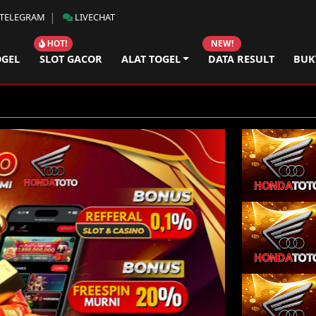
TELEGRAM
LIVECHAT
OGEL
SLOT GACOR
ALAT TOGEL
DATA RESULT
BUK