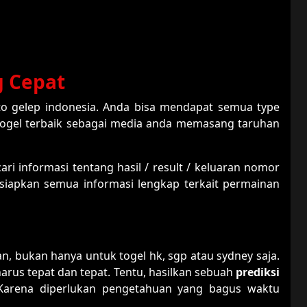
g Cepat
oto gelep indonesia. Anda bisa mendapat semua type
us togel terbaik sebagai media anda memasang taruhan
ari informasi tentang hasil / result / keluaran nomor
 siapkan semua informasi lengkap terkait permainan
n, bukan hanya untuk togel hk, sgp atau sydney saja.
arus tepat dan tepat. Tentu, hasilkan sebuah
prediksi
. Karena diperlukan pengetahuan yang bagus waktu