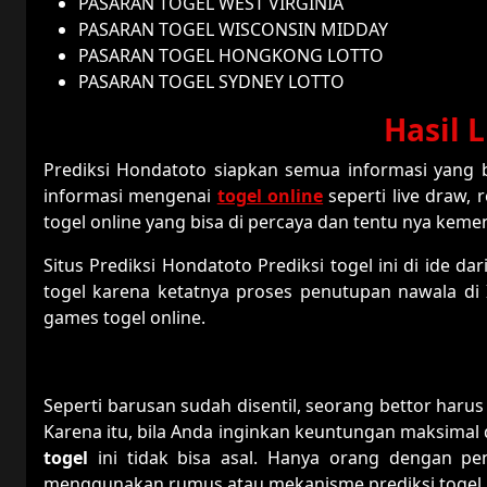
PASARAN TOGEL WEST VIRGINIA
PASARAN TOGEL WISCONSIN MIDDAY
PASARAN TOGEL HONGKONG LOTTO
PASARAN TOGEL SYDNEY LOTTO
Hasil 
Prediksi Hondatoto siapkan semua informasi yang b
informasi mengenai
togel online
seperti live draw, 
togel online yang bisa di percaya dan tentu nya kem
Situs Prediksi Hondatoto Prediksi togel ini di ide d
togel karena ketatnya proses penutupan nawala di 
games togel online.
Seperti barusan sudah disentil, seorang bettor haru
Karena itu, bila Anda inginkan keuntungan maksimal d
togel
ini tidak bisa asal. Hanya orang dengan pe
menggunakan rumus atau mekanisme prediksi togel bu