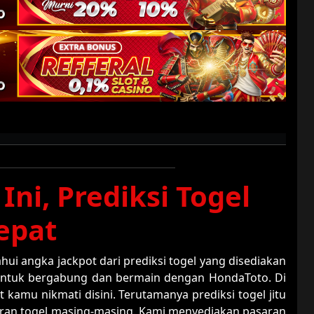
Ini, Prediksi Togel
epat
hui angka jackpot dari prediksi togel yang disediakan
 untuk bergabung dan bermain dengan HondaToto. Di
kamu nikmati disini. Terutamanya prediksi togel jitu
saran togel masing-masing. Kami menyediakan pasaran