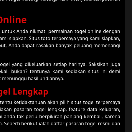
Online
e untuk Anda nikmati permainan togel online dengan
i siapkan. Situs toto terpercaya yang kami siapkan,
sebut, Anda dapat rasakan banyak peluang memenangi
ogel yang dikeluarkan setiap harinya. Saksikan juga
ekali bukan? tentunya kami sediakan situs ini demi
k menunggu hasil undiannya.
ogel Lengkap
tu ketidaktahuan akan pilih situs togel terpercaya
diakan pasaran togel lengkap, feature data keluaran,
i anda tak perlu berpikiran panjang kembali, karena
 Seperti berikut ialah daftar pasaran togel resmi dan