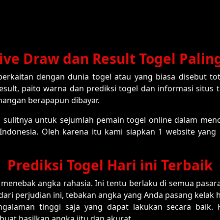
Live Draw dan Result Togel Palin
erkaitan dengan dunia togel atau yang biasa disebut t
result, paito warna dan prediksi togel dan informasi sit
enangan berapapun dibayar.
ari sulitnya untuk sejumlah pemain togel online dalam menc
Indonesia. Oleh karena itu kami siapkan 1 website yang
Prediksi Togel Hari ini Terbaik
s menebak angka rahasia. Ini tentu berlaku di semua pasara
ari perjudian ini, tebakan angka yang Anda pasang kelak h
ngalaman tinggi saja yang dapat lakukan secara baik
at hasilkan angka jitu dan akurat.