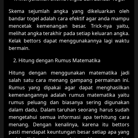
Skema sejumlah angka yang dikeluarkan oleh
bandar togel adalah cara efektif agar anda mampu
mencetak kemenangan besar. Trick-nya yaitu,
melihat angka terakhir pada setiap keluaran angka.
Kelak bettors dapat menggunakannya lagi waktu
bermain.
Hitung dengan Rumus Matematika
Hitung dengan menggunakan matematika jadi
salah satu cara menang gampang permainan ini.
Rumus yang dipakai agar dapat menghasilkan
kemenangannya adalah rumus matematika yaitu
rumus peluang dan biasanya sering digunakan
dalam dadu. Dalam taruhan seorang harus sudah
mengetahui semua informasi apa terhitung cara
menang. Dengan kenalinya, karena itu bettors
pasti mendapat keuntungan besar setiap apa yang