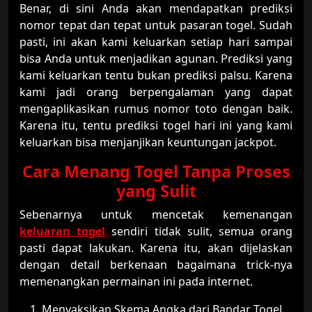
Benar, di sini Anda akan mendapatkan prediksi
nomor tepat dan tepat untuk pasaran togel. Sudah
pasti, ini akan kami keluarkan setiap hari sampai
bisa Anda untuk menjadikan agunan. Prediksi yang
kami keluarkan tentu bukan prediksi palsu. Karena
kami jadi orang berpengalaman yang dapat
mengaplikasikan rumus nomor toto dengan baik.
Karena itu, tentu prediksi togel hari ini yang kami
keluarkan bisa menjanjikan keuntungan jackpot.
Cara Menang Togel Tanpa Proses
yang Sulit
Sebenarnya untuk mencetak kemenangan
keluaran togel
sendiri tidak sulit, semua orang
pasti dapat lakukan. Karena itu, akan dijelaskan
dengan detail berkenaan bagaimana trick-nya
memenangkan permainan ini pada internet.
Menyaksikan Skema Angka dari Bandar Togel