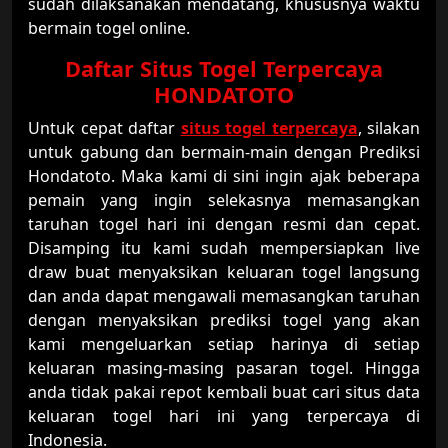
sudah dilaksanakan mendatang, khususnya waktu
bermain togel online.
Daftar Situs Togel Terpercaya
HONDATOTO
Untuk cepat daftar
situs togel terpercaya
, silakan
untuk gabung dan bermain-main dengan Prediksi
Hondatoto. Maka kami di sini ingin ajak beberapa
pemain yang ingin selekasnya memasangkan
taruhan togel hari ini dengan resmi dan cepat.
Disamping itu kami sudah mempersiapkan live
draw buat menyaksikan keluaran togel langsung
dan anda dapat mengawali memasangkan taruhan
dengan menyaksikan prediksi togel yang akan
kami mengeluarkan setiap harinya di setiap
keluaran masing-masing pasaran togel. Hingga
anda tidak pakai repot kembali buat cari situs data
keluaran togel hari ini yang terpercaya di
Indonesia.