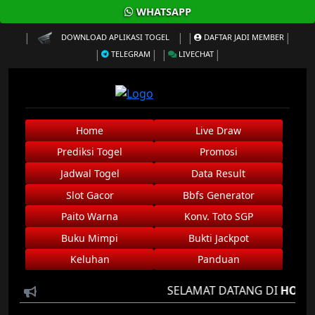
WHATSAPP
DOWNLOAD APLIKASI TOGEL
DAFTAR JADI MEMBER
TELEGRAM
LIVECHAT
Home
Live Draw
Prediksi Togel
Promosi
Jadwal Togel
Data Result
Slot Gacor
Bbfs Generator
Paito Warna
Konv. Toto SGP
Buku Mimpi
Bukti Jackpot
Keluhan
Panduan
SELAMAT DATANG DI
HONDA