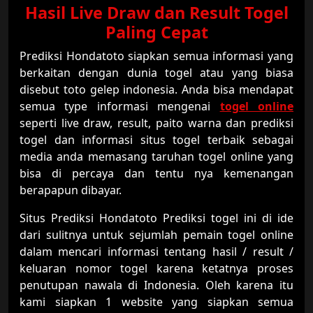
Hasil Live Draw dan Result Togel
Paling Cepat
Prediksi Hondatoto siapkan semua informasi yang
berkaitan dengan dunia togel atau yang biasa
disebut toto gelep indonesia. Anda bisa mendapat
semua type informasi mengenai
togel online
seperti live draw, result, paito warna dan prediksi
togel dan informasi situs togel terbaik sebagai
media anda memasang taruhan togel online yang
bisa di percaya dan tentu nya kemenangan
berapapun dibayar.
Situs Prediksi Hondatoto Prediksi togel ini di ide
dari sulitnya untuk sejumlah pemain togel online
dalam mencari informasi tentang hasil / result /
keluaran nomor togel karena ketatnya proses
penutupan nawala di Indonesia. Oleh karena itu
kami siapkan 1 website yang siapkan semua