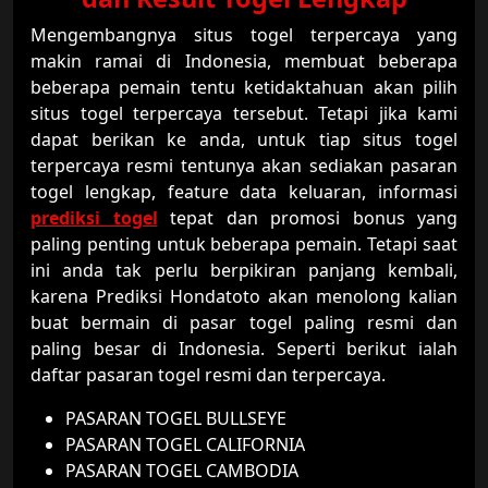
Mengembangnya situs togel terpercaya yang
makin ramai di Indonesia, membuat beberapa
beberapa pemain tentu ketidaktahuan akan pilih
situs togel terpercaya tersebut. Tetapi jika kami
dapat berikan ke anda, untuk tiap situs togel
terpercaya resmi tentunya akan sediakan pasaran
togel lengkap, feature data keluaran, informasi
prediksi togel
tepat dan promosi bonus yang
paling penting untuk beberapa pemain. Tetapi saat
ini anda tak perlu berpikiran panjang kembali,
karena Prediksi Hondatoto akan menolong kalian
buat bermain di pasar togel paling resmi dan
paling besar di Indonesia. Seperti berikut ialah
daftar pasaran togel resmi dan terpercaya.
PASARAN TOGEL BULLSEYE
PASARAN TOGEL CALIFORNIA
PASARAN TOGEL CAMBODIA