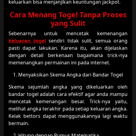
keluarkan bisa menjanjikan keuntungan jackpot.
Cara Menang Togel Tanpa Proses
yang Sulit
Sebenarnya untuk mencetak kemenangan
keluaran togel
sendiri tidak sulit, semua orang
pasti dapat lakukan. Karena itu, akan dijelaskan
dengan detail berkenaan bagaimana trick-nya
memenangkan permainan ini pada internet.
Menyaksikan Skema Angka dari Bandar Togel
Skema sejumlah angka yang dikeluarkan oleh
bandar togel adalah cara efektif agar anda mampu
mencetak kemenangan besar. Trick-nya yaitu,
melihat angka terakhir pada setiap keluaran angka.
Kelak bettors dapat menggunakannya lagi waktu
bermain.
Hitung dengan Rumus Matematika