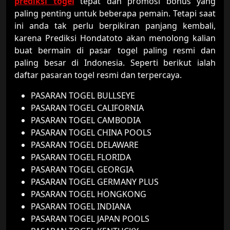
prediksi togel
tepat dan promosi bonus yang
paling penting untuk beberapa pemain. Tetapi saat
ini anda tak perlu berpikiran panjang kembali,
karena Prediksi Hondatoto akan menolong kalian
buat bermain di pasar togel paling resmi dan
paling besar di Indonesia. Seperti berikut ialah
daftar pasaran togel resmi dan terpercaya.
PASARAN TOGEL BULLSEYE
PASARAN TOGEL CALIFORNIA
PASARAN TOGEL CAMBODIA
PASARAN TOGEL CHINA POOLS
PASARAN TOGEL DELAWARE
PASARAN TOGEL FLORIDA
PASARAN TOGEL GEORGIA
PASARAN TOGEL GERMANY PLUS
PASARAN TOGEL HONGKONG
PASARAN TOGEL INDIANA
PASARAN TOGEL JAPAN POOLS