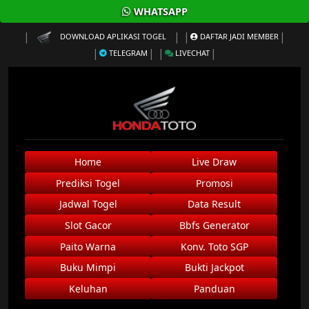
WHATSAPP
DOWNLOAD APLIKASI TOGEL
DAFTAR JADI MEMBER
TELEGRAM
LIVECHAT
Home
Live Draw
Prediksi Togel
Promosi
Jadwal Togel
Data Result
Slot Gacor
Bbfs Generator
Paito Warna
Konv. Toto SGP
Buku Mimpi
Bukti Jackpot
Keluhan
Panduan