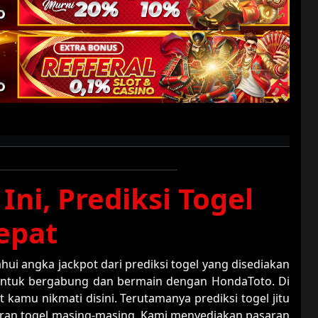
Ini, Prediksi Togel
epat
hui angka jackpot dari prediksi togel yang disediakan
 untuk bergabung dan bermain dengan HondaToto. Di
kamu nikmati disini. Terutamanya prediksi togel jitu
saran togel masing-masing. Kami menyediakan pasaran