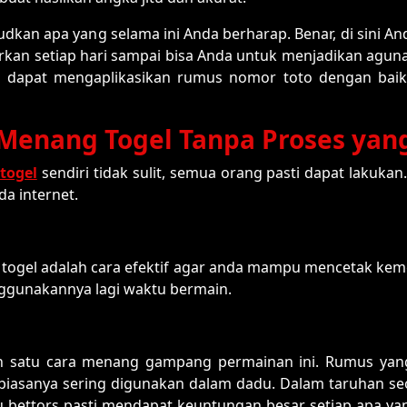
dkan apa yang selama ini Anda berharap. Benar, di sini A
uarkan setiap hari sampai bisa Anda untuk menjadikan aguna
dapat mengaplikasikan rumus nomor toto dengan baik. K
Menang Togel Tanpa Proses yang
togel
sendiri tidak sulit, semua orang pasti dapat lakukan
a internet.
ogel adalah cara efektif agar anda mampu mencetak kemen
nggunakannya lagi waktu bermain.
h satu cara menang gampang permainan ini. Rumus yan
biasanya sering digunakan dalam dadu. Dalam taruhan s
tu bettors pasti mendapat keuntungan besar setiap apa 