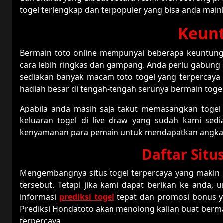
togel terlengkap dan terpopuler yang bisa anda maink
Keunt
Bermain toto online mempunyai beberapa keuntung
cara lebih ringkas dan gampang. Anda perlu gabung 
sediakan banyak macam toto togel yang terpercaya 
hadiah besar di tengah-tengah serunya bermain togel
Apabila anda masih saja takut memasangkan togel on
keluaran togel di live draw yang sudah kami sedi
kenyamanan para pemain untuk mendapatkan angka kel
Daftar Situ
Mengembangnya situs togel terpercaya yang makin r
tersebut. Tetapi jika kami dapat berikan ke anda, u
informasi
prediksi togel
tepat dan promosi bonus ya
Prediksi Hondatoto akan menolong kalian buat bermain
terpercaya.