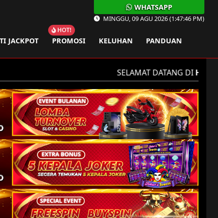
WHATSAPP
MINGGU, 09 AGU 2026 (
1:47:47 PM
)
TI JACKPOT
PROMOSI
KELUHAN
PANDUAN
SELAMAT DATANG DI
HONDAT