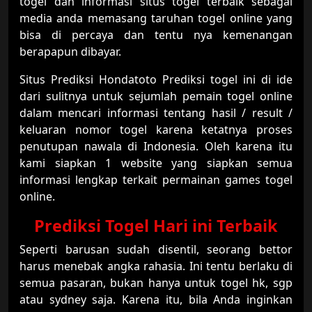
togel dan informasi situs togel terbaik sebagai
media anda memasang taruhan togel online yang
bisa di percaya dan tentu nya kemenangan
berapapun dibayar.
Situs Prediksi Hondatoto Prediksi togel ini di ide
dari sulitnya untuk sejumlah pemain togel online
dalam mencari informasi tentang hasil / result /
keluaran nomor togel karena ketatnya proses
penutupan nawala di Indonesia. Oleh karena itu
kami siapkan 1 website yang siapkan semua
informasi lengkap terkait permainan games togel
online.
Prediksi Togel Hari ini Terbaik
Seperti barusan sudah disentil, seorang bettor
harus menebak angka rahasia. Ini tentu berlaku di
semua pasaran, bukan hanya untuk togel hk, sgp
atau sydney saja. Karena itu, bila Anda inginkan