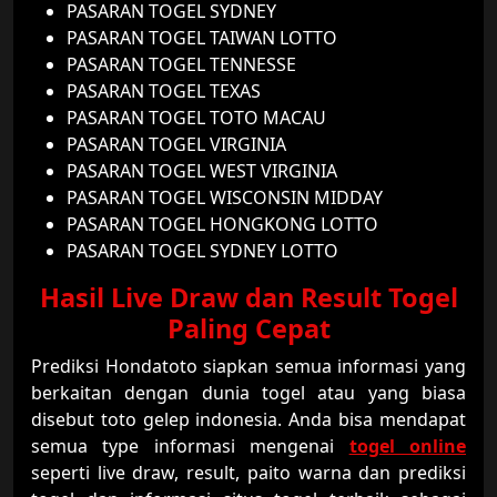
PASARAN TOGEL SYDNEY
PASARAN TOGEL TAIWAN LOTTO
PASARAN TOGEL TENNESSE
PASARAN TOGEL TEXAS
PASARAN TOGEL TOTO MACAU
PASARAN TOGEL VIRGINIA
PASARAN TOGEL WEST VIRGINIA
PASARAN TOGEL WISCONSIN MIDDAY
PASARAN TOGEL HONGKONG LOTTO
PASARAN TOGEL SYDNEY LOTTO
Hasil Live Draw dan Result Togel
Paling Cepat
Prediksi Hondatoto siapkan semua informasi yang
berkaitan dengan dunia togel atau yang biasa
disebut toto gelep indonesia. Anda bisa mendapat
semua type informasi mengenai
togel online
seperti live draw, result, paito warna dan prediksi