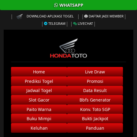
WHATSAPP
DOWNLOAD APLIKASI TOGEL
DAFTAR JADI MEMBER
TELEGRAM
LIVECHAT
Home
Live Draw
Prediksi Togel
Promosi
Jadwal Togel
Data Result
Slot Gacor
Bbfs Generator
Paito Warna
Konv. Toto SGP
Buku Mimpi
Bukti Jackpot
Keluhan
Panduan