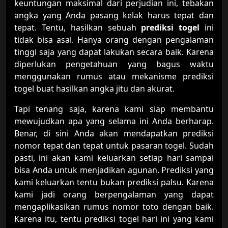
keuntungan maksimal dari perjudian ini, tebakan
angka yang Anda pasang kelak harus tepat dan
tepat. Tentu, hasilkan sebuah
prediksi togel
ini
tidak bisa asal. Hanya orang dengan pengalaman
tinggi saja yang dapat lakukan secara baik. Karena
diperlukan pengetahuan yang bagus waktu
menggunakan rumus atau mekanisme prediksi
togel buat hasilkan angka jitu dan akurat.
Tapi tenang saja, karena kami siap membantu
mewujudkan apa yang selama ini Anda berharap.
Benar, di sini Anda akan mendapatkan prediksi
nomor tepat dan tepat untuk pasaran togel. Sudah
pasti, ini akan kami keluarkan setiap hari sampai
bisa Anda untuk menjadikan agunan. Prediksi yang
kami keluarkan tentu bukan prediksi palsu. Karena
kami jadi orang berpengalaman yang dapat
mengaplikasikan rumus nomor toto dengan baik.
Karena itu, tentu prediksi togel hari ini yang kami