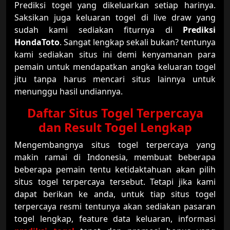
Prediksi togel yang dikeluarkan setiap harinya.
Saksikan juga keluaran togel di live draw yang
sudah kami sediakan fiturnya di
Prediksi
HondaToto
. Sangat lengkap sekali bukan? tentunya
kami sediakan situs ini demi kenyamanan para
pemain untuk mendapatkan angka keluaran togel
jitu tanpa harus mencari situs lainnya untuk
menunggu hasil undiannya.
Daftar Situs Togel Terpercaya
dan Result Togel Lengkap
Mengembangnya situs togel terpercaya yang
makin ramai di Indonesia, membuat beberapa
beberapa pemain tentu ketidaktahuan akan pilih
situs togel terpercaya tersebut. Tetapi jika kami
dapat berikan ke anda, untuk tiap situs togel
terpercaya resmi tentunya akan sediakan pasaran
togel lengkap, feature data keluaran, informasi