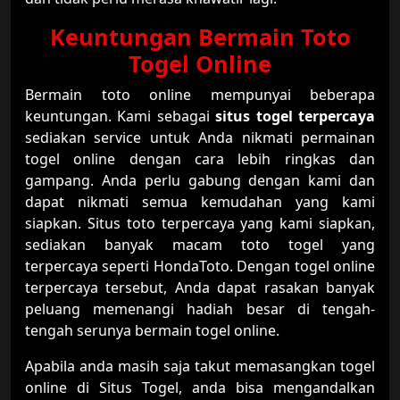
Keuntungan Bermain Toto
Togel Online
Bermain toto online mempunyai beberapa
keuntungan. Kami sebagai
situs togel terpercaya
sediakan service untuk Anda nikmati permainan
togel online dengan cara lebih ringkas dan
gampang. Anda perlu gabung dengan kami dan
dapat nikmati semua kemudahan yang kami
siapkan. Situs toto terpercaya yang kami siapkan,
sediakan banyak macam toto togel yang
terpercaya seperti HondaToto. Dengan togel online
terpercaya tersebut, Anda dapat rasakan banyak
peluang memenangi hadiah besar di tengah-
tengah serunya bermain togel online.
Apabila anda masih saja takut memasangkan togel
online di Situs Togel, anda bisa mengandalkan