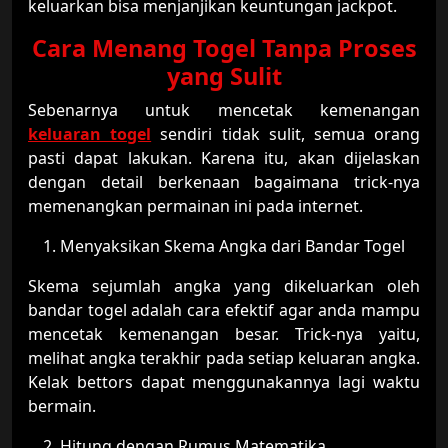
keluarkan bisa menjanjikan keuntungan jackpot.
Cara Menang Togel Tanpa Proses
yang Sulit
Sebenarnya untuk mencetak kemenangan
keluaran togel
sendiri tidak sulit, semua orang
pasti dapat lakukan. Karena itu, akan dijelaskan
dengan detail berkenaan bagaimana trick-nya
memenangkan permainan ini pada internet.
Menyaksikan Skema Angka dari Bandar Togel
Skema sejumlah angka yang dikeluarkan oleh
bandar togel adalah cara efektif agar anda mampu
mencetak kemenangan besar. Trick-nya yaitu,
melihat angka terakhir pada setiap keluaran angka.
Kelak bettors dapat menggunakannya lagi waktu
bermain.
Hitung dengan Rumus Matematika