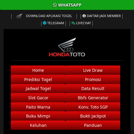
WHATSAPP
DOWNLOAD APLIKASI TOGEL
DAFTAR JADI MEMBER
TELEGRAM
LIVECHAT
Home
Live Draw
Prediksi Togel
Promosi
Jadwal Togel
Data Result
Slot Gacor
Bbfs Generator
Paito Warna
Konv. Toto SGP
Buku Mimpi
Bukti Jackpot
Keluhan
Panduan