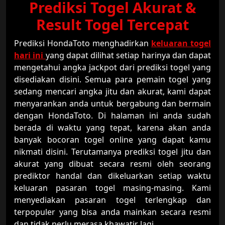
Prediksi Togel Akurat &
Result Togel Tercepat
Prediksi HondaToto menghadirkan
keluaran togel
hari ini
yang dapat dilihat setiap harinya dan dapat
mengetahui angka jackpot dari prediksi togel yang
disediakan disini. Semua para pemain togel yang
sedang mencari angka jitu dan akurat, kami dapat
menyarankan anda untuk bergabung dan bermain
dengan HondaToto. Di halaman ini anda sudah
berada di waktu yang tepat, karena akan anda
banyak bocoran togel online yang dapat kamu
nikmati disini. Terutamanya prediksi togel jitu dan
akurat yang dibuat secara resmi oleh seorang
prediktor handal dan dikeluarkan setiap waktu
keluaran pasaran togel masing-masing. Kami
menyediakan pasaran togel terlengkap dan
terpopuler yang bisa anda mainkan secara resmi
dan tidak perlu merasa khawatir lagi.