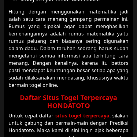
Hitung dengan menggunakan matematika jadi
salah satu cara menang gampang permainan ini.
Rumus yang dipakai agar dapat menghasilkan
kemenangannya adalah rumus matematika yaitu
rumus peluang dan biasanya sering digunakan
dalam dadu. Dalam taruhan seorang harus sudah
mengetahui semua informasi apa terhitung cara
menang. Dengan kenalinya, karena itu bettors
pasti mendapat keuntungan besar setiap apa yang
sudah dilaksanakan mendatang, khususnya waktu
bermain togel online.
Daftar Situs Togel Terpercaya
HONDATOTO
Untuk cepat daftar
situs togel terpercaya
, silakan
untuk gabung dan bermain-main dengan Prediksi
Hondatoto. Maka kami di sini ingin ajak beberapa