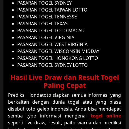
PASARAN TOGEL SYDNEY
PASARAN TOGEL TAIWAN LOTTO
PASARAN TOGEL TENNESSE
PASARAN TOGEL TEXAS
PASARAN TOGEL TOTO MACAU
PASARAN TOGEL VIRGINIA
PASARAN TOGEL WEST VIRGINIA
PASARAN TOGEL WISCONSIN MIDDAY
PASARAN TOGEL HONGKONG LOTTO
PASARAN TOGEL SYDNEY LOTTO
Hasil Live Draw dan Result Togel
Paling Cepat
Prediksi Hondatoto siapkan semua informasi yang
berkaitan dengan dunia togel atau yang biasa
disebut toto gelep indonesia. Anda bisa mendapat
semua type informasi mengenai
togel online
seperti live draw, result, paito warna dan prediksi