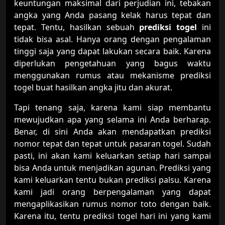
keuntungan maksimal dari perjudian ini, tebakan
angka yang Anda pasang kelak harus tepat dan
tepat. Tentu, hasilkan sebuah
prediksi togel
ini
tidak bisa asal. Hanya orang dengan pengalaman
tinggi saja yang dapat lakukan secara baik. Karena
diperlukan pengetahuan yang bagus waktu
menggunakan rumus atau mekanisme prediksi
togel buat hasilkan angka jitu dan akurat.
Tapi tenang saja, karena kami siap membantu
mewujudkan apa yang selama ini Anda berharap.
Benar, di sini Anda akan mendapatkan prediksi
nomor tepat dan tepat untuk pasaran togel. Sudah
pasti, ini akan kami keluarkan setiap hari sampai
bisa Anda untuk menjadikan agunan. Prediksi yang
kami keluarkan tentu bukan prediksi palsu. Karena
kami jadi orang berpengalaman yang dapat
mengaplikasikan rumus nomor toto dengan baik.
Karena itu, tentu prediksi togel hari ini yang kami