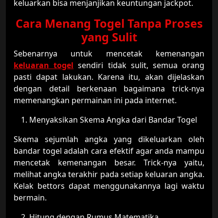
keluarkan bisa menjanjikan keuntungan jackpot.
Cara Menang Togel Tanpa Proses
yang Sulit
Sebenarnya untuk mencetak kemenangan
keluaran togel
sendiri tidak sulit, semua orang
pasti dapat lakukan. Karena itu, akan dijelaskan
dengan detail berkenaan bagaimana trick-nya
memenangkan permainan ini pada internet.
Menyaksikan Skema Angka dari Bandar Togel
Skema sejumlah angka yang dikeluarkan oleh
bandar togel adalah cara efektif agar anda mampu
mencetak kemenangan besar. Trick-nya yaitu,
melihat angka terakhir pada setiap keluaran angka.
Kelak bettors dapat menggunakannya lagi waktu
bermain.
Hitung dengan Rumus Matematika