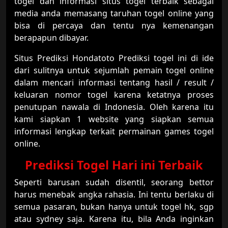
togel dan informasi situs togel terbaik sebagai
media anda memasang taruhan togel online yang
bisa di percaya dan tentu nya kemenangan
berapapun dibayar.
Situs Prediksi Hondatoto Prediksi togel ini di ide
dari sulitnya untuk sejumlah pemain togel online
dalam mencari informasi tentang hasil / result /
keluaran nomor togel karena ketatnya proses
penutupan nawala di Indonesia. Oleh karena itu
kami siapkan 1 website yang siapkan semua
informasi lengkap terkait permainan games togel
online.
Prediksi Togel Hari ini Terbaik
Seperti barusan sudah disentil, seorang bettor
harus menebak angka rahasia. Ini tentu berlaku di
semua pasaran, bukan hanya untuk togel hk, sgp
atau sydney saja. Karena itu, bila Anda inginkan