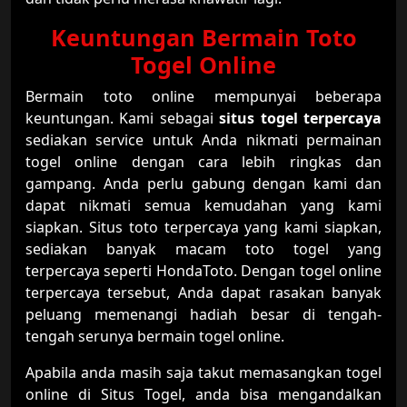
Keuntungan Bermain Toto
Togel Online
Bermain toto online mempunyai beberapa
keuntungan. Kami sebagai
situs togel terpercaya
sediakan service untuk Anda nikmati permainan
togel online dengan cara lebih ringkas dan
gampang. Anda perlu gabung dengan kami dan
dapat nikmati semua kemudahan yang kami
siapkan. Situs toto terpercaya yang kami siapkan,
sediakan banyak macam toto togel yang
terpercaya seperti HondaToto. Dengan togel online
terpercaya tersebut, Anda dapat rasakan banyak
peluang memenangi hadiah besar di tengah-
tengah serunya bermain togel online.
Apabila anda masih saja takut memasangkan togel
online di Situs Togel, anda bisa mengandalkan