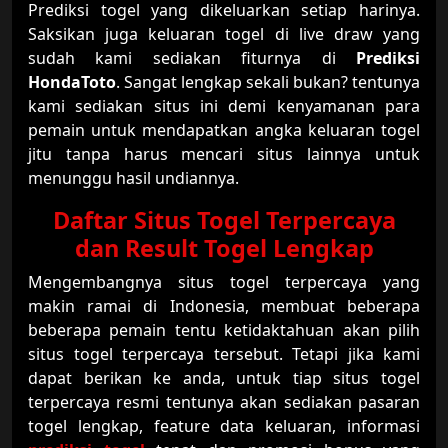
Prediksi togel yang dikeluarkan setiap harinya.
Saksikan juga keluaran togel di live draw yang
sudah kami sediakan fiturnya di
Prediksi
HondaToto
. Sangat lengkap sekali bukan? tentunya
kami sediakan situs ini demi kenyamanan para
pemain untuk mendapatkan angka keluaran togel
jitu tanpa harus mencari situs lainnya untuk
menunggu hasil undiannya.
Daftar Situs Togel Terpercaya
dan Result Togel Lengkap
Mengembangnya situs togel terpercaya yang
makin ramai di Indonesia, membuat beberapa
beberapa pemain tentu ketidaktahuan akan pilih
situs togel terpercaya tersebut. Tetapi jika kami
dapat berikan ke anda, untuk tiap situs togel
terpercaya resmi tentunya akan sediakan pasaran
togel lengkap, feature data keluaran, informasi