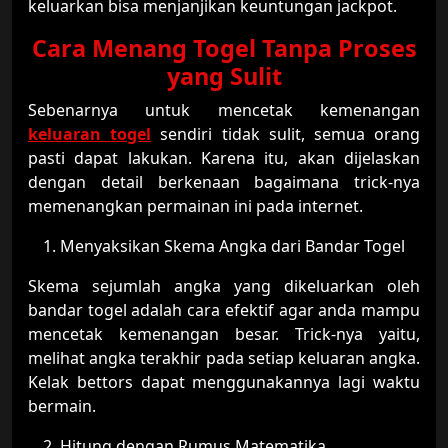
keluarkan bisa menjanjikan keuntungan jackpot.
Cara Menang Togel Tanpa Proses
yang Sulit
Sebenarnya untuk mencetak kemenangan
keluaran togel
sendiri tidak sulit, semua orang
pasti dapat lakukan. Karena itu, akan dijelaskan
dengan detail berkenaan bagaimana trick-nya
memenangkan permainan ini pada internet.
Menyaksikan Skema Angka dari Bandar Togel
Skema sejumlah angka yang dikeluarkan oleh
bandar togel adalah cara efektif agar anda mampu
mencetak kemenangan besar. Trick-nya yaitu,
melihat angka terakhir pada setiap keluaran angka.
Kelak bettors dapat menggunakannya lagi waktu
bermain.
Hitung dengan Rumus Matematika