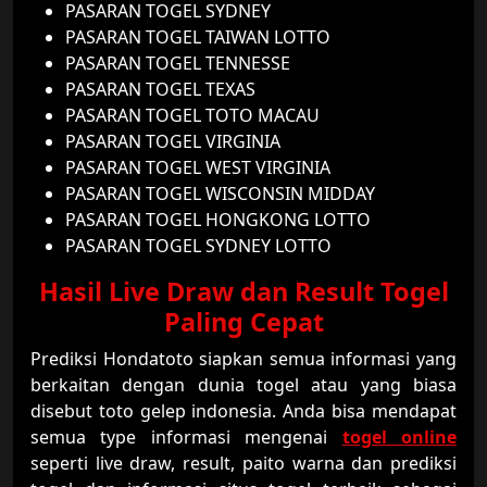
PASARAN TOGEL SYDNEY
PASARAN TOGEL TAIWAN LOTTO
PASARAN TOGEL TENNESSE
PASARAN TOGEL TEXAS
PASARAN TOGEL TOTO MACAU
PASARAN TOGEL VIRGINIA
PASARAN TOGEL WEST VIRGINIA
PASARAN TOGEL WISCONSIN MIDDAY
PASARAN TOGEL HONGKONG LOTTO
PASARAN TOGEL SYDNEY LOTTO
Hasil Live Draw dan Result Togel
Paling Cepat
Prediksi Hondatoto siapkan semua informasi yang
berkaitan dengan dunia togel atau yang biasa
disebut toto gelep indonesia. Anda bisa mendapat
semua type informasi mengenai
togel online
seperti live draw, result, paito warna dan prediksi