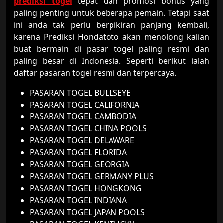
prediksi togel
tepat dan promosi bonus yang
paling penting untuk beberapa pemain. Tetapi saat
ini anda tak perlu berpikiran panjang kembali,
karena Prediksi Hondatoto akan menolong kalian
buat bermain di pasar togel paling resmi dan
paling besar di Indonesia. Seperti berikut ialah
daftar pasaran togel resmi dan terpercaya.
PASARAN TOGEL BULLSEYE
PASARAN TOGEL CALIFORNIA
PASARAN TOGEL CAMBODIA
PASARAN TOGEL CHINA POOLS
PASARAN TOGEL DELAWARE
PASARAN TOGEL FLORIDA
PASARAN TOGEL GEORGIA
PASARAN TOGEL GERMANY PLUS
PASARAN TOGEL HONGKONG
PASARAN TOGEL INDIANA
PASARAN TOGEL JAPAN POOLS