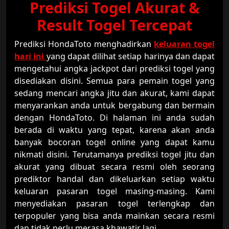
Prediksi Togel Akurat &
Result Togel Tercepat
Prediksi HondaToto menghadirkan
keluaran togel
hari ini
yang dapat dilihat setiap harinya dan dapat
mengetahui angka jackpot dari prediksi togel yang
disediakan disini. Semua para pemain togel yang
sedang mencari angka jitu dan akurat, kami dapat
menyarankan anda untuk bergabung dan bermain
dengan HondaToto. Di halaman ini anda sudah
berada di waktu yang tepat, karena akan anda
banyak bocoran togel online yang dapat kamu
nikmati disini. Terutamanya prediksi togel jitu dan
akurat yang dibuat secara resmi oleh seorang
prediktor handal dan dikeluarkan setiap waktu
keluaran pasaran togel masing-masing. Kami
menyediakan pasaran togel terlengkap dan
terpopuler yang bisa anda mainkan secara resmi
dan tidak perlu merasa khawatir lagi.