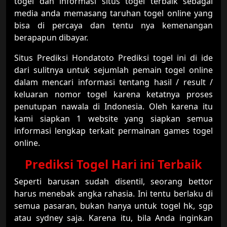
togel dan informasi situs togel terbaik sebagai
media anda memasang taruhan togel online yang
bisa di percaya dan tentu nya kemenangan
berapapun dibayar.
Situs Prediksi Hondatoto Prediksi togel ini di ide
dari sulitnya untuk sejumlah pemain togel online
dalam mencari informasi tentang hasil / result /
keluaran nomor togel karena ketatnya proses
penutupan nawala di Indonesia. Oleh karena itu
kami siapkan 1 website yang siapkan semua
informasi lengkap terkait permainan games togel
online.
Prediksi Togel Hari ini Terbaik
Seperti barusan sudah disentil, seorang bettor
harus menebak angka rahasia. Ini tentu berlaku di
semua pasaran, bukan hanya untuk togel hk, sgp
atau sydney saja. Karena itu, bila Anda inginkan