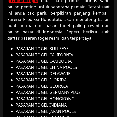
prediksi togel
tepat dan promosi bonus yang
paling penting untuk beberapa pemain. Tetapi saat
ini anda tak perlu berpikiran panjang kembali,
karena Prediksi Hondatoto akan menolong kalian
buat bermain di pasar togel paling resmi dan
paling besar di Indonesia. Seperti berikut ialah
daftar pasaran togel resmi dan terpercaya.
PASARAN TOGEL BULLSEYE
PASARAN TOGEL CALIFORNIA
PASARAN TOGEL CAMBODIA
PASARAN TOGEL CHINA POOLS
PASARAN TOGEL DELAWARE
PASARAN TOGEL FLORIDA
PASARAN TOGEL GEORGIA
PASARAN TOGEL GERMANY PLUS
PASARAN TOGEL HONGKONG
PASARAN TOGEL INDIANA
PASARAN TOGEL JAPAN POOLS