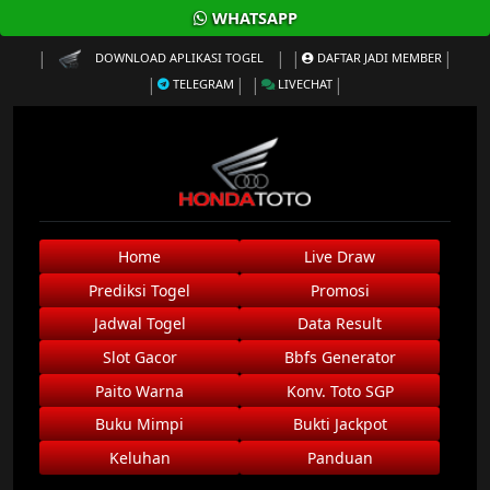
WHATSAPP
DOWNLOAD APLIKASI TOGEL
DAFTAR JADI MEMBER
TELEGRAM
LIVECHAT
Home
Live Draw
Prediksi Togel
Promosi
Jadwal Togel
Data Result
Slot Gacor
Bbfs Generator
Paito Warna
Konv. Toto SGP
Buku Mimpi
Bukti Jackpot
Keluhan
Panduan