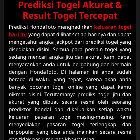
Prediksi Togel Akurat &
Result Togel Tercepat
Prediksi HondaToto menghadirkan
keluaran togel
hari ini
yang dapat dilihat setiap harinya dan dapat
mengetahui angka jackpot dari prediksi togel yang
disediakan disini. Semua para pemain togel yang
sedang mencari angka jitu dan akurat, kami dapat
menyarankan anda untuk bergabung dan bermain
dengan HondaToto. Di halaman ini anda sudah
berada di waktu yang tepat, karena akan anda
banyak bocoran togel online yang dapat kamu
nikmati disini. Terutamanya prediksi togel jitu dan
akurat yang dibuat secara resmi oleh seorang
prediktor handal dan dikeluarkan setiap waktu
keluaran pasaran togel masing-masing. Kami
menyediakan pasaran togel terlengkap dan
terpopuler yang bisa anda mainkan secara resmi
dan tidak perlu merasa khawatir lagi.