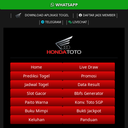
WHATSAPP
DOWNLOAD APLIKASI TOGEL
DAFTAR JADI MEMBER
TELEGRAM
LIVECHAT
Home
Live Draw
Prediksi Togel
Promosi
Jadwal Togel
Data Result
Slot Gacor
Bbfs Generator
Paito Warna
Konv. Toto SGP
Buku Mimpi
Bukti Jackpot
Keluhan
Panduan