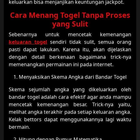
keluarkan bisa menjanjikan keuntungan jackpot.
Cara Menang Togel Tanpa Proses
yang Sulit
Sebenarnya untuk mencetak kemenangan
keluaran togel
sendiri tidak sulit, semua orang
pasti dapat lakukan. Karena itu, akan dijelaskan
dengan detail berkenaan bagaimana trick-nya
memenangkan permainan ini pada internet.
Menyaksikan Skema Angka dari Bandar Togel
Skema sejumlah angka yang dikeluarkan oleh
bandar togel adalah cara efektif agar anda mampu
mencetak kemenangan besar. Trick-nya yaitu,
melihat angka terakhir pada setiap keluaran angka.
Kelak bettors dapat menggunakannya lagi waktu
bermain.
Hitung dengan Rumus Matematika