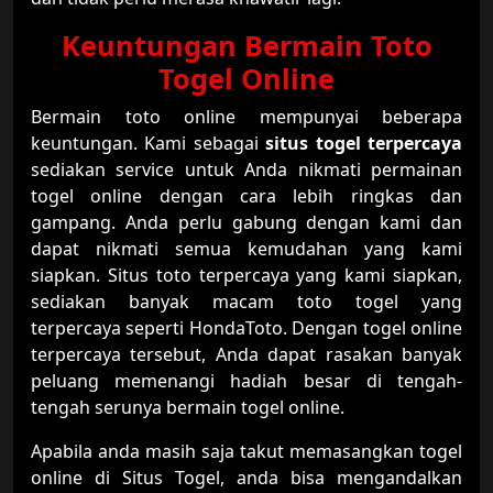
Keuntungan Bermain Toto
Togel Online
Bermain toto online mempunyai beberapa
keuntungan. Kami sebagai
situs togel terpercaya
sediakan service untuk Anda nikmati permainan
togel online dengan cara lebih ringkas dan
gampang. Anda perlu gabung dengan kami dan
dapat nikmati semua kemudahan yang kami
siapkan. Situs toto terpercaya yang kami siapkan,
sediakan banyak macam toto togel yang
terpercaya seperti HondaToto. Dengan togel online
terpercaya tersebut, Anda dapat rasakan banyak
peluang memenangi hadiah besar di tengah-
tengah serunya bermain togel online.
Apabila anda masih saja takut memasangkan togel
online di Situs Togel, anda bisa mengandalkan