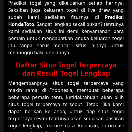
Prediksi togel yang dikeluarkan setiap harinya.
Saksikan juga keluaran togel di live draw yang
sudah kami sediakan fiturnya di
Prediksi
HondaToto
. Sangat lengkap sekali bukan? tentunya
kami sediakan situs ini demi kenyamanan para
pemain untuk mendapatkan angka keluaran togel
jitu tanpa harus mencari situs lainnya untuk
menunggu hasil undiannya.
Daftar Situs Togel Terpercaya
dan Result Togel Lengkap
Mengembangnya situs togel terpercaya yang
makin ramai di Indonesia, membuat beberapa
beberapa pemain tentu ketidaktahuan akan pilih
situs togel terpercaya tersebut. Tetapi jika kami
dapat berikan ke anda, untuk tiap situs togel
terpercaya resmi tentunya akan sediakan pasaran
togel lengkap, feature data keluaran, informasi