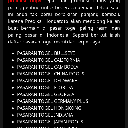
prediksi togel
tepat dan promosi bonus yang
paling penting untuk beberapa pemain. Tetapi saat
ini anda tak perlu berpikiran panjang kembali,
karena Prediksi Hondatoto akan menolong kalian
buat bermain di pasar togel paling resmi dan
paling besar di Indonesia. Seperti berikut ialah
daftar pasaran togel resmi dan terpercaya.
PASARAN TOGEL BULLSEYE
PASARAN TOGEL CALIFORNIA
PASARAN TOGEL CAMBODIA
PASARAN TOGEL CHINA POOLS
PASARAN TOGEL DELAWARE
PASARAN TOGEL FLORIDA
PASARAN TOGEL GEORGIA
PASARAN TOGEL GERMANY PLUS
PASARAN TOGEL HONGKONG
PASARAN TOGEL INDIANA
PASARAN TOGEL JAPAN POOLS