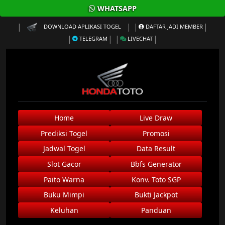
WHATSAPP
DOWNLOAD APLIKASI TOGEL
DAFTAR JADI MEMBER
TELEGRAM
LIVECHAT
Home
Live Draw
Prediksi Togel
Promosi
Jadwal Togel
Data Result
Slot Gacor
Bbfs Generator
Paito Warna
Konv. Toto SGP
Buku Mimpi
Bukti Jackpot
Keluhan
Panduan