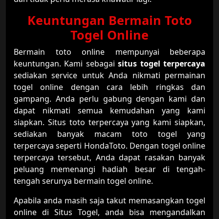
Keuntungan Bermain Toto
Togel Online
Bermain toto online mempunyai beberapa
keuntungan. Kami sebagai
situs togel terpercaya
sediakan service untuk Anda nikmati permainan
togel online dengan cara lebih ringkas dan
gampang. Anda perlu gabung dengan kami dan
dapat nikmati semua kemudahan yang kami
siapkan. Situs toto terpercaya yang kami siapkan,
sediakan banyak macam toto togel yang
terpercaya seperti HondaToto. Dengan togel online
terpercaya tersebut, Anda dapat rasakan banyak
peluang memenangi hadiah besar di tengah-
tengah serunya bermain togel online.
Apabila anda masih saja takut memasangkan togel
online di Situs Togel, anda bisa mengandalkan