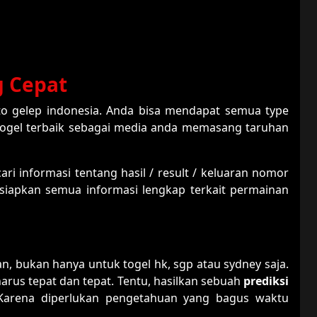
g Cepat
oto gelep indonesia. Anda bisa mendapat semua type
us togel terbaik sebagai media anda memasang taruhan
ari informasi tentang hasil / result / keluaran nomor
 siapkan semua informasi lengkap terkait permainan
n, bukan hanya untuk togel hk, sgp atau sydney saja.
arus tepat dan tepat. Tentu, hasilkan sebuah
prediksi
. Karena diperlukan pengetahuan yang bagus waktu