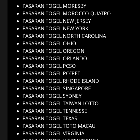
PASARAN TOGEL MORESBY
PASARAN TOGEL MOROCCO QUATRO
PASARAN TOGEL NEW JERSEY
PASARAN TOGEL NEW YORK
PASARAN TOGEL NORTH CAROLINA
PASARAN TOGEL OHIO
PASARAN TOGEL OREGON
PASARAN TOGEL ORLANDO
PASARAN TOGEL PCSO
PASARAN TOGEL POIPET
PASARAN TOGEL RHODE ISLAND
PASARAN TOGEL SINGAPORE
PASARAN TOGEL SYDNEY
PASARAN TOGEL TAIWAN LOTTO
PASARAN TOGEL TENNESSE
PASARAN TOGEL TEXAS
PASARAN TOGEL TOTO MACAU
PASARAN TOGEL VIRGINIA