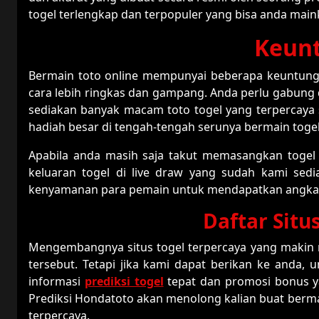
togel terlengkap dan terpopuler yang bisa anda maink
Keunt
Bermain toto online mempunyai beberapa keuntung
cara lebih ringkas dan gampang. Anda perlu gabung 
sediakan banyak macam toto togel yang terpercaya 
hadiah besar di tengah-tengah serunya bermain togel
Apabila anda masih saja takut memasangkan togel on
keluaran togel di live draw yang sudah kami sedi
kenyamanan para pemain untuk mendapatkan angka kel
Daftar Situ
Mengembangnya situs togel terpercaya yang makin r
tersebut. Tetapi jika kami dapat berikan ke anda, u
informasi
prediksi togel
tepat dan promosi bonus ya
Prediksi Hondatoto akan menolong kalian buat bermain
terpercaya.