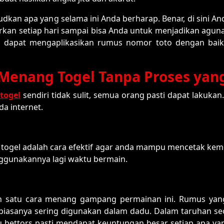
dkan apa yang selama ini Anda berharap. Benar, di sini A
uarkan setiap hari sampai bisa Anda untuk menjadikan aguna
dapat mengaplikasikan rumus nomor toto dengan baik. K
Menang Togel Tanpa Proses yang
togel
sendiri tidak sulit, semua orang pasti dapat lakukan
a internet.
ogel adalah cara efektif agar anda mampu mencetak kemen
nggunakannya lagi waktu bermain.
h satu cara menang gampang permainan ini. Rumus yan
biasanya sering digunakan dalam dadu. Dalam taruhan s
tu bettors pasti mendapat keuntungan besar setiap apa 