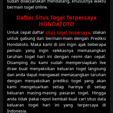
sudah dilaksanakan mendatang, khususnya waktu
bermain togel online.
Daftar Situs Togel Terpercaya
HONDATOTO
Untuk cepat daftar
situs togel terpercaya
, silakan
untuk gabung dan bermain-main dengan Prediksi
Hondatoto. Maka kami di sini ingin ajak beberapa
pemain yang ingin selekasnya memasangkan
taruhan togel hari ini dengan resmi dan cepat.
Disamping itu kami sudah mempersiapkan live
draw buat menyaksikan keluaran togel langsung
dan anda dapat mengawali memasangkan taruhan
dengan menyaksikan prediksi togel yang akan
kami mengeluarkan setiap harinya di setiap
keluaran masing-masing pasaran togel. Hingga
anda tidak pakai repot kembali buat cari situs data
keluaran togel hari ini yang terpercaya di
Indonesia.