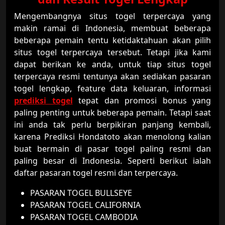
Mengembangnya situs togel terpercaya yang
makin ramai di Indonesia, membuat beberapa
beberapa pemain tentu ketidaktahuan akan pilih
situs togel terpercaya tersebut. Tetapi jika kami
dapat berikan ke anda, untuk tiap situs togel
terpercaya resmi tentunya akan sediakan pasaran
togel lengkap, feature data keluaran, informasi
prediksi togel
tepat dan promosi bonus yang
paling penting untuk beberapa pemain. Tetapi saat
ini anda tak perlu berpikiran panjang kembali,
karena Prediksi Hondatoto akan menolong kalian
buat bermain di pasar togel paling resmi dan
paling besar di Indonesia. Seperti berikut ialah
daftar pasaran togel resmi dan terpercaya.
PASARAN TOGEL BULLSEYE
PASARAN TOGEL CALIFORNIA
PASARAN TOGEL CAMBODIA