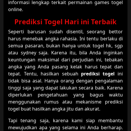
informasi lengkap terkait permainan games togel
online.
Prediksi Togel Hari ini Terbaik
Seperti barusan sudah disentil, seorang bettor
harus menebak angka rahasia. Ini tentu berlaku di
semua pasaran, bukan hanya untuk togel hk, sgp
atau sydney saja. Karena itu, bila Anda inginkan
keuntungan maksimal dari perjudian ini, tebakan
angka yang Anda pasang kelak harus tepat dan
tepat. Tentu, hasilkan sebuah
prediksi togel
ini
tidak bisa asal. Hanya orang dengan pengalaman
tinggi saja yang dapat lakukan secara baik. Karena
diperlukan pengetahuan yang bagus waktu
menggunakan rumus atau mekanisme prediksi
togel buat hasilkan angka jitu dan akurat.
Tapi tenang saja, karena kami siap membantu
mewujudkan apa yang selama ini Anda berharap.