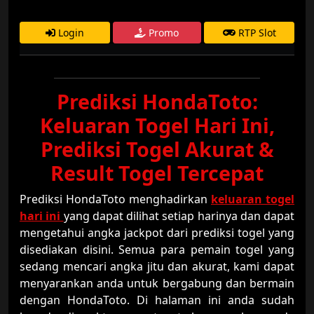
Login
Promo
RTP Slot
Prediksi HondaToto:
Keluaran Togel Hari Ini,
Prediksi Togel Akurat &
Result Togel Tercepat
Prediksi HondaToto menghadirkan
keluaran togel
hari ini
yang dapat dilihat setiap harinya dan dapat
mengetahui angka jackpot dari prediksi togel yang
disediakan disini. Semua para pemain togel yang
sedang mencari angka jitu dan akurat, kami dapat
menyarankan anda untuk bergabung dan bermain
dengan HondaToto. Di halaman ini anda sudah