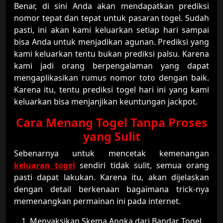
Benar, di sini Anda akan mendapatkan prediksi
nomor tepat dan tepat untuk pasaran togel. Sudah
pasti, ini akan kami keluarkan setiap hari sampai
bisa Anda untuk menjadikan agunan. Prediksi yang
kami keluarkan tentu bukan prediksi palsu. Karena
kami jadi orang berpengalaman yang dapat
mengaplikasikan rumus nomor toto dengan baik.
Karena itu, tentu prediksi togel hari ini yang kami
keluarkan bisa menjanjikan keuntungan jackpot.
Cara Menang Togel Tanpa Proses
yang Sulit
Sebenarnya untuk mencetak kemenangan
keluaran togel
sendiri tidak sulit, semua orang
pasti dapat lakukan. Karena itu, akan dijelaskan
dengan detail berkenaan bagaimana trick-nya
memenangkan permainan ini pada internet.
Menyaksikan Skema Angka dari Bandar Togel