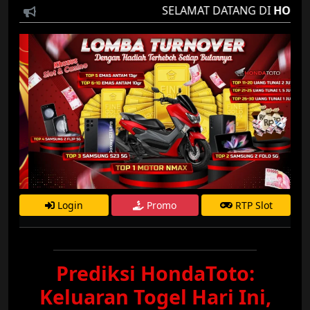
SELAMAT DATANG DI
HONDA
Login
Promo
RTP Slot
Prediksi HondaToto:
Keluaran Togel Hari Ini,