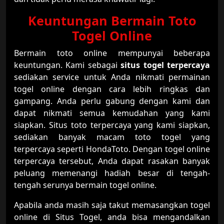
Keuntungan Bermain Toto
Togel Online
Bermain toto online mempunyai beberapa
keuntungan. Kami sebagai
situs togel terpercaya
sediakan service untuk Anda nikmati permainan
togel online dengan cara lebih ringkas dan
gampang. Anda perlu gabung dengan kami dan
dapat nikmati semua kemudahan yang kami
siapkan. Situs toto terpercaya yang kami siapkan,
sediakan banyak macam toto togel yang
terpercaya seperti HondaToto. Dengan togel online
terpercaya tersebut, Anda dapat rasakan banyak
peluang memenangi hadiah besar di tengah-
tengah serunya bermain togel online.
Apabila anda masih saja takut memasangkan togel
online di Situs Togel, anda bisa mengandalkan