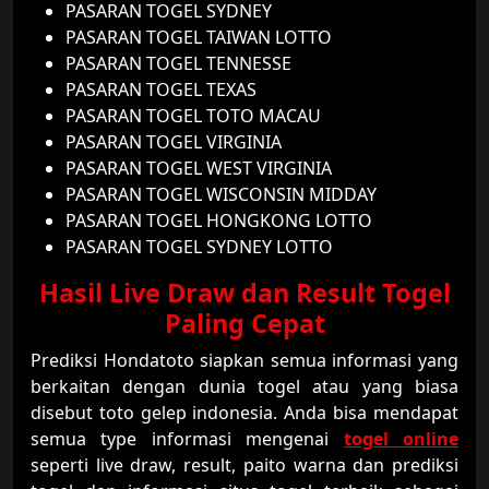
PASARAN TOGEL SYDNEY
PASARAN TOGEL TAIWAN LOTTO
PASARAN TOGEL TENNESSE
PASARAN TOGEL TEXAS
PASARAN TOGEL TOTO MACAU
PASARAN TOGEL VIRGINIA
PASARAN TOGEL WEST VIRGINIA
PASARAN TOGEL WISCONSIN MIDDAY
PASARAN TOGEL HONGKONG LOTTO
PASARAN TOGEL SYDNEY LOTTO
Hasil Live Draw dan Result Togel
Paling Cepat
Prediksi Hondatoto siapkan semua informasi yang
berkaitan dengan dunia togel atau yang biasa
disebut toto gelep indonesia. Anda bisa mendapat
semua type informasi mengenai
togel online
seperti live draw, result, paito warna dan prediksi