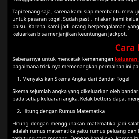
Tapi tenang saja, karena kami siap membantu mewuju
untuk pasaran togel. Sudah pasti, ini akan kami kel
palsu. Karena kami jadi orang berpengalaman yang 
keluarkan bisa menjanjikan keuntungan jackpot.
Cara 
Sebenarnya untuk mencetak kemenangan
keluaran 
bagaimana trick-nya memenangkan permainan ini pad
Menyaksikan Skema Angka dari Bandar Togel
Skema sejumlah angka yang dikeluarkan oleh bandar t
pada setiap keluaran angka. Kelak bettors dapat me
Hitung dengan Rumus Matematika
Hitung dengan menggunakan matematika jadi sala
adalah rumus matematika yaitu rumus peluang dan 
terhitung cara menang. Dengan kenalinya, karena i