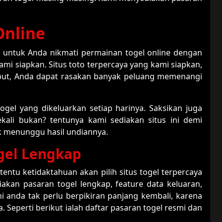
Online
e untuk Anda nikmati permainan togel online dengan
i siapkan. Situs toto terpercaya yang kami siapkan,
sebut, Anda dapat rasakan banyak peluang memenangi
ogel yang dikeluarkan setiap harinya. Saksikan juga
ekali bukan? tentunya kami sediakan situs ini demi
k menunggu hasil undiannya.
ogel Lengkap
tu ketidaktahuan akan pilih situs togel terpercaya
diakan pasaran togel lengkap, feature data keluaran,
i anda tak perlu berpikiran panjang kembali, karena
 Seperti berikut ialah daftar pasaran togel resmi dan