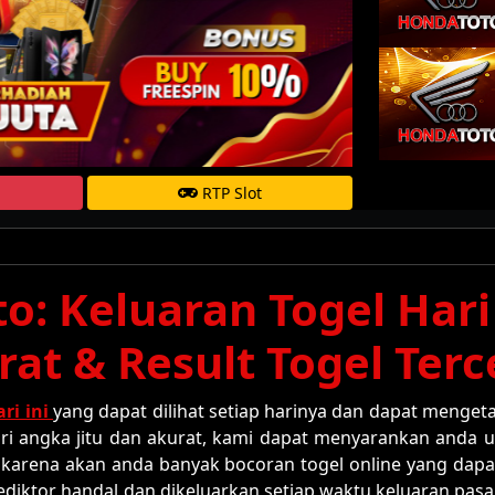
RTP Slot
: Keluaran Togel Hari 
rat & Result Togel Terc
ri ini
yang dapat dilihat setiap harinya dan dapat mengeta
ari angka jitu dan akurat, kami dapat menyarankan anda
karena akan anda banyak bocoran togel online yang dapat 
rediktor handal dan dikeluarkan setiap waktu keluaran pa