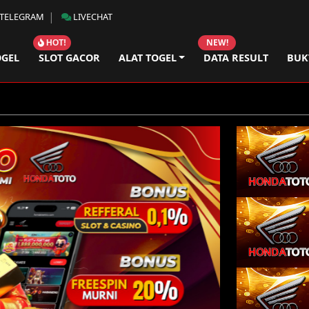
TELEGRAM
LIVECHAT
OGEL
SLOT GACOR
ALAT TOGEL
DATA RESULT
BUK