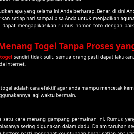
dkan apa yang selama ini Anda berharap. Benar, di sini A
uarkan setiap hari sampai bisa Anda untuk menjadikan aguna
dapat mengaplikasikan rumus nomor toto dengan baik. K
Menang Togel Tanpa Proses yang
togel
sendiri tidak sulit, semua orang pasti dapat lakukan
a internet.
ogel adalah cara efektif agar anda mampu mencetak kemen
nggunakannya lagi waktu bermain.
h satu cara menang gampang permainan ini. Rumus yan
biasanya sering digunakan dalam dadu. Dalam taruhan s
tu bettors pasti mendapat keuntungan besar setiap apa 