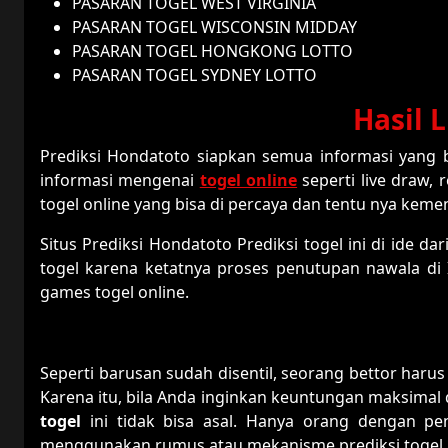
PASARAN TOGEL WEST VIRGINIA
PASARAN TOGEL WISCONSIN MIDDAY
PASARAN TOGEL HONGKONG LOTTO
PASARAN TOGEL SYDNEY LOTTO
Hasil 
Prediksi Hondatoto siapkan semua informasi yang b
informasi mengenai
togel online
seperti live draw, 
togel online yang bisa di percaya dan tentu nya kem
Situs Prediksi Hondatoto Prediksi togel ini di ide d
togel karena ketatnya proses penutupan nawala di 
games togel online.
Seperti barusan sudah disentil, seorang bettor haru
Karena itu, bila Anda inginkan keuntungan maksimal d
togel
ini tidak bisa asal. Hanya orang dengan pe
menggunakan rumus atau mekanisme prediksi togel bu