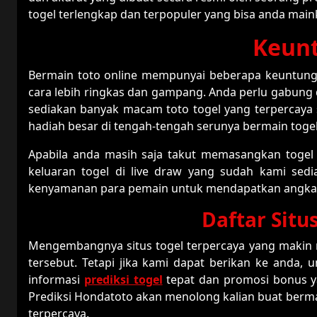
togel terlengkap dan terpopuler yang bisa anda maink
Keunt
Bermain toto online mempunyai beberapa keuntung
cara lebih ringkas dan gampang. Anda perlu gabung 
sediakan banyak macam toto togel yang terpercaya 
hadiah besar di tengah-tengah serunya bermain togel
Apabila anda masih saja takut memasangkan togel on
keluaran togel di live draw yang sudah kami sedi
kenyamanan para pemain untuk mendapatkan angka kel
Daftar Situ
Mengembangnya situs togel terpercaya yang makin r
tersebut. Tetapi jika kami dapat berikan ke anda, u
informasi
prediksi togel
tepat dan promosi bonus ya
Prediksi Hondatoto akan menolong kalian buat bermain
terpercaya.