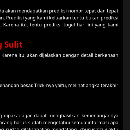
nda akan mendapatkan prediksi nomor tepat dan tepat
n. Prediksi yang kami keluarkan tentu bukan prediksi
arena itu, tentu prediksi togel hari ini yang kami
 Sulit
. Karena itu, akan dijelaskan dengan detail berkenaan
angan besar. Trick-nya yaitu, melihat angka terakhir
g dipakai agar dapat menghasilkan kemenangannya
eorang harus sudah mengetahui semua informasi apa
yang sudah dilaksanakan mendatang, khususnya waktu