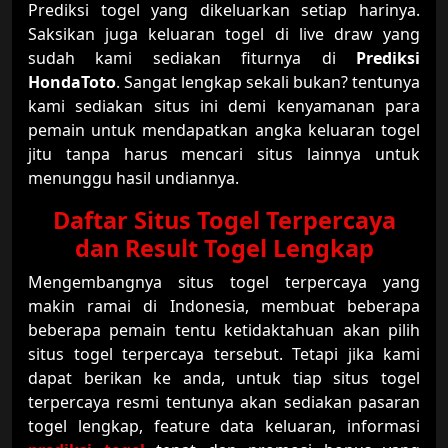
Prediksi togel yang dikeluarkan setiap harinya.
Saksikan juga keluaran togel di live draw yang
sudah kami sediakan fiturnya di
Prediksi
HondaToto
. Sangat lengkap sekali bukan? tentunya
kami sediakan situs ini demi kenyamanan para
pemain untuk mendapatkan angka keluaran togel
jitu tanpa harus mencari situs lainnya untuk
menunggu hasil undiannya.
Daftar Situs Togel Terpercaya
dan Result Togel Lengkap
Mengembangnya situs togel terpercaya yang
makin ramai di Indonesia, membuat beberapa
beberapa pemain tentu ketidaktahuan akan pilih
situs togel terpercaya tersebut. Tetapi jika kami
dapat berikan ke anda, untuk tiap situs togel
terpercaya resmi tentunya akan sediakan pasaran
togel lengkap, feature data keluaran, informasi