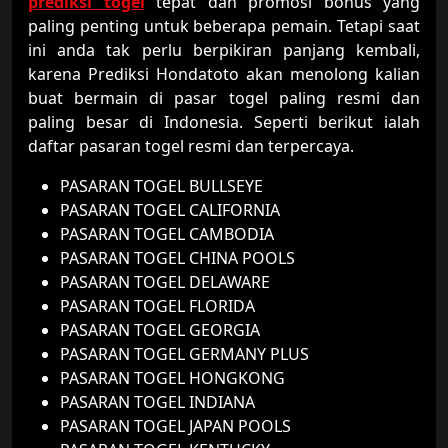
prediksi togel
tepat dan promosi bonus yang
paling penting untuk beberapa pemain. Tetapi saat
ini anda tak perlu berpikiran panjang kembali,
karena Prediksi Hondatoto akan menolong kalian
buat bermain di pasar togel paling resmi dan
paling besar di Indonesia. Seperti berikut ialah
daftar pasaran togel resmi dan terpercaya.
PASARAN TOGEL BULLSEYE
PASARAN TOGEL CALIFORNIA
PASARAN TOGEL CAMBODIA
PASARAN TOGEL CHINA POOLS
PASARAN TOGEL DELAWARE
PASARAN TOGEL FLORIDA
PASARAN TOGEL GEORGIA
PASARAN TOGEL GERMANY PLUS
PASARAN TOGEL HONGKONG
PASARAN TOGEL INDIANA
PASARAN TOGEL JAPAN POOLS