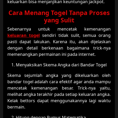
keluarkan bisa menjanjikan keuntungan jackpot.
Cara Menang Togel Tanpa Proses
yang Sulit
Sebenarnya untuk mencetak kemenangan
keluaran togel
sendiri tidak sulit, semua orang
pasti dapat lakukan. Karena itu, akan dijelaskan
dengan detail berkenaan bagaimana trick-nya
memenangkan permainan ini pada internet.
Menyaksikan Skema Angka dari Bandar Togel
Skema sejumlah angka yang dikeluarkan oleh
bandar togel adalah cara efektif agar anda mampu
mencetak kemenangan besar. Trick-nya yaitu,
melihat angka terakhir pada setiap keluaran angka.
Kelak bettors dapat menggunakannya lagi waktu
bermain.
Hitung dengan Rumus Matematika