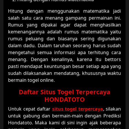
Hitung dengan menggunakan matematika jadi
salah satu cara menang gampang permainan ini.
Rumus yang dipakai agar dapat menghasilkan
kemenangannya adalah rumus matematika yaitu
rumus peluang dan biasanya sering digunakan
dalam dadu. Dalam taruhan seorang harus sudah
mengetahui semua informasi apa terhitung cara
menang. Dengan kenalinya, karena itu bettors
pasti mendapat keuntungan besar setiap apa yang
sudah dilaksanakan mendatang, khususnya waktu
bermain togel online.
Daftar Situs Togel Terpercaya
HONDATOTO
Untuk cepat daftar
situs togel terpercaya
, silakan
untuk gabung dan bermain-main dengan Prediksi
Hondatoto. Maka kami di sini ingin ajak beberapa