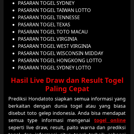
PASARAN TOGEL SYDNEY
PASARAN TOGEL TAIWAN LOTTO
PASARAN TOGEL TENNESSE
PASARAN TOGEL TEXAS
PASARAN TOGEL TOTO MACAU
PASARAN TOGEL VIRGINIA
PASARAN TOGEL WEST VIRGINIA
PASARAN TOGEL WISCONSIN MIDDAY
PASARAN TOGEL HONGKONG LOTTO
PASARAN TOGEL SYDNEY LOTTO
Hasil Live Draw dan Result Togel
Paling Cepat
Prediksi Hondatoto siapkan semua informasi yang
berkaitan dengan dunia togel atau yang biasa
disebut toto gelep indonesia. Anda bisa mendapat
semua type informasi mengenai
togel online
seperti live draw, result, paito warna dan prediksi