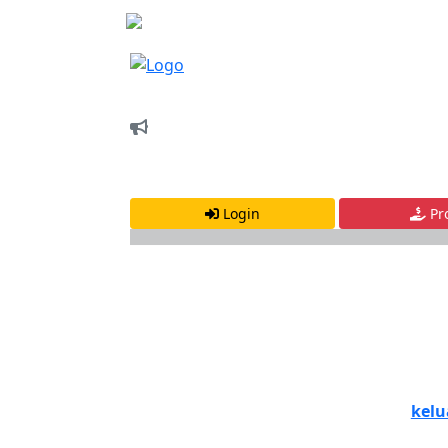
Download Aplikasi Togel
Home
Live Draw
Prediksi 
Login
Pr
Prediksi HondaT
Togel 
Prediksi HondaToto menghadirkan
kelu
prediksi togel yang disediakan disini. 