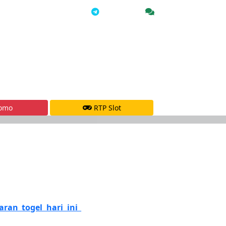
Daftar Jadi Member
Telegram
Livechat
Togel
Slot Gacor
Alat Togel
Data Result
Bukti Jackpo
omo
RTP Slot
oto: Keluaran Togel Ha
Akurat & Result Togel T
aran togel hari ini
yang dapat dilihat setiap harinya 
Semua para pemain togel yang sedang mencari angka jitu